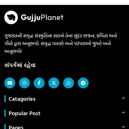
ગુજરાતની સમૃદ્ધ સંસ્કૃતિના સારને તેના સુંદર ભજન, કવિતા અને
ગીતો દ્વારા અનુભવો. સમૃદ્ધ વારસો અને પરંપરાઓ જુઓ અને
અનુભવો!
સંપર્કમાં રહેવા
Catagories
Popular Post
Pages