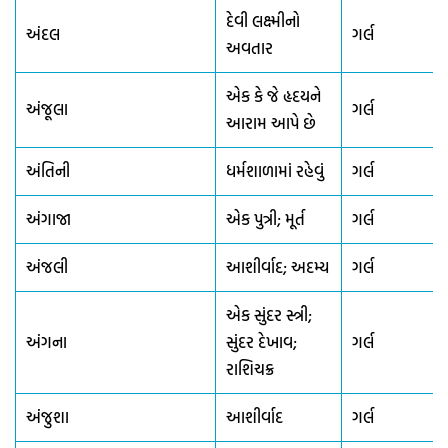
દેવી લક્ષ્મીનો
અંદલ
ગર્લ
અવતાર
એક કે જે હૃદયને
અંજૂલા
ગર્લ
આરામ આપે છે
અંતિની
ધર્મશાળામાં રહેવું
ગર્લ
અંગાજા
એક પુત્રી; મૂર્ત
ગર્લ
અંજલી
આશીર્વાદ; અદમ્ય
ગર્લ
એક સુંદર સ્ત્રી;
અંગના
સુંદર દેખાવ;
ગર્લ
રાશિચક્ર
અંજુશા
આશીર્વાદ
ગર્લ