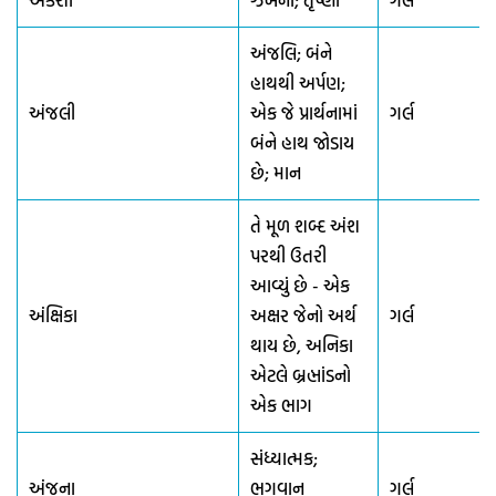
અંકશા
ઝંખના; તૃષ્ણા
ગર્લ
અંજલિ; બંને
હાથથી અર્પણ;
અંજલી
એક જે પ્રાર્થનામાં
ગર્લ
બંને હાથ જોડાય
છે; માન
તે મૂળ શબ્દ અંશ
પરથી ઉતરી
આવ્યું છે - એક
અંક્ષિકા
અક્ષર જેનો અર્થ
ગર્લ
થાય છે, અનિકા
એટલે બ્રહ્માંડનો
એક ભાગ
સંધ્યાત્મક;
અંજના
ભગવાન
ગર્લ