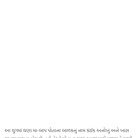
આ યુગમાં ઘણા મા-બાપ પોતાના બાળકનું નામ કંઈક અનોખું અને ખાસ