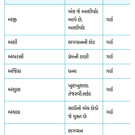
એક જે આશીર્વાદ
અંજી
આપે છે,
ગર્લ
આશીર્વાદ
અંશી
ભગવાનની ભેટ
ગર્લ
અંબરસી
પ્રેમની રાણી
ગર્લ
અંજિકા
ધન્ય
ગર્લ
ખુશખુશાલ;
અંશુલા
ગર્લ
તેજસ્વી;સફેદ
સાડીનો એક છેડો
અંચલા
ગર્લ
જે મુક્ત છે
ભગવાન