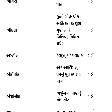
અંગિરા
ગર્લ
માતા
જીતી લીધું; એક
સહી; પ્રતીક; શુભ
અંકિતા
ગુણ સાથે;
ગર્લ
વિશિષ્ટ; ચિહ્નિત
થયેલ
અંગ્લીના
દેવદૂત;સંદેશવાહક
ગર્લ
એક આલિંગન;
અંકોલિકા
પ્રેમનું મૂર્ત સ્વરૂપ;
ગર્લ
માન
અર્જુનના બાણનું
અંજલિકા
ગર્લ
એક તીર