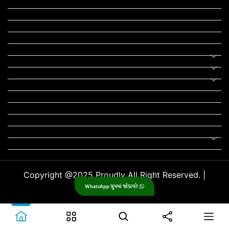
RTO
યોજના
રાજનીતિ
ફીફા
તહેવાર
સમાચાર
યોગા
મોટીવેશનલ સ્ટેટ્સ
સ્ટેટ્સ
ફન ઝોન
સોન્ગ
લિરિક્સ
Uncategorized
Copyright @2025 Proudly All Right Reserved. |
GujjuPlanet
WhatsApp ગ્રુપમાં જોડાવો!
.