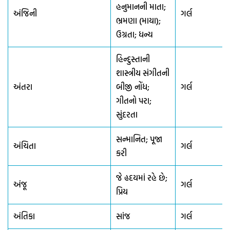
હનુમાનની માતા;
અંજિની
ગર્લ
ભ્રમણા (માયા);
ઉગ્રતા; ધન્ય
હિન્દુસ્તાની
શાસ્ત્રીય સંગીતની
અંતરા
બીજી નોંધ;
ગર્લ
ગીતનો પરા;
સુંદરતા
સન્માનિત; પૂજા
અંચિતા
ગર્લ
કરી
જે હૃદયમાં રહે છે;
અંજૂ
ગર્લ
પ્રિય
અંતિકા
સાંજ
ગર્લ