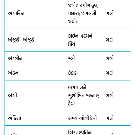
જ્યોત રંગીન ફૂલ;
અંગારિકા
પલાશ; જંગલની
ગર્લ
જ્યોત
કોઈના હૃદયને
અંજૂશ્રી, અંજૂશ્રી
ગર્લ
પ્રિય
અંગ્લીન
સ્ત્રી
ગર્લ
અંકના
કંકણ
ગર્લ
ભગવાનને
અંગી
સુશોભિત કરનાર;
ગર્લ
દૈવી
અંકિશા
સંખ્યાઓની દેવી
ગર્લ
બિરહસ્પતિના