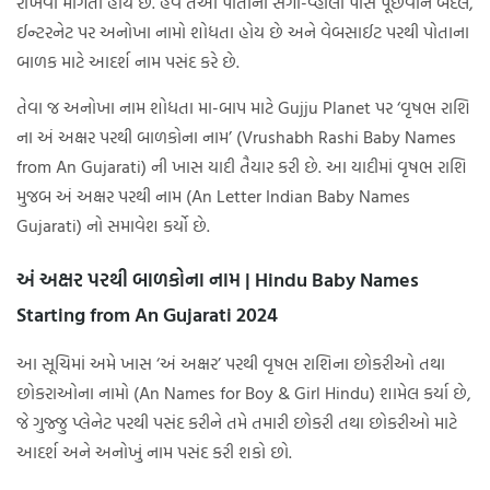
રાખવા માગતા હોય છે. હવે તેઓ પોતાના સગાં-વ્હાલાં પાસે પૂછવાને બદલે,
ઈન્ટરનેટ પર અનોખા નામો શોધતા હોય છે અને વેબસાઈટ પરથી પોતાના
બાળક માટે આદર્શ નામ પસંદ કરે છે.
તેવા જ અનોખા નામ શોધતા મા-બાપ માટે Gujju Planet પર ‘વૃષભ રાશિ
ના અં અક્ષર પરથી બાળકોના નામ’ (Vrushabh Rashi Baby Names
from An Gujarati) ની ખાસ યાદી તૈયાર કરી છે. આ યાદીમાં વૃષભ રાશિ
મુજબ અં અક્ષર પરથી નામ (An Letter Indian Baby Names
Gujarati) નો સમાવેશ કર્યો છે.
અં અક્ષર પરથી બાળકોના નામ | Hindu Baby Names
Starting from An Gujarati 2024
આ સૂચિમાં અમે ખાસ ‘અં અક્ષર’ પરથી વૃષભ રાશિના છોકરીઓ તથા
છોકરાઓના નામો (An Names for Boy & Girl Hindu) શામેલ કર્યા છે,
જે ગુજ્જુ પ્લેનેટ પરથી પસંદ કરીને તમે તમારી છોકરી તથા છોકરીઓ માટે
આદર્શ અને અનોખું નામ પસંદ કરી શકો છો.