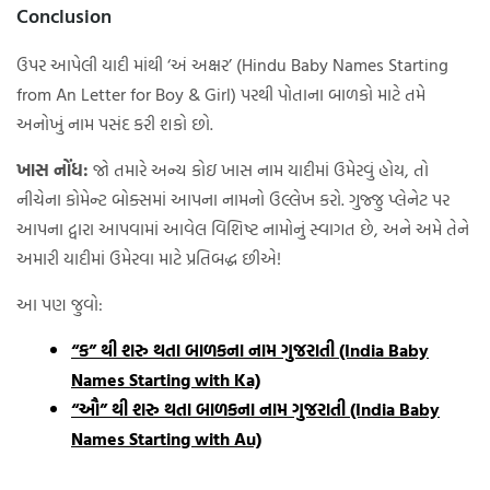
Conclusion
ઉપર આપેલી યાદી માંથી ‘અં અક્ષર’ (Hindu Baby Names Starting
from An Letter for Boy & Girl) પરથી પોતાના બાળકો માટે તમે
અનોખું નામ પસંદ કરી શકો છો.
ખાસ નોંધ:
જો તમારે અન્ય કોઇ ખાસ નામ યાદીમાં ઉમેરવું હોય, તો
નીચેના કોમેન્ટ બોક્સમાં આપના નામનો ઉલ્લેખ કરો. ગુજ્જુ પ્લેનેટ પર
આપના દ્વારા આપવામાં આવેલ વિશિષ્ટ નામોનું સ્વાગત છે, અને અમે તેને
અમારી યાદીમાં ઉમેરવા માટે પ્રતિબદ્ધ છીએ!
આ પણ જુવો:
“ક” થી શરુ થતા બાળકના નામ ગુજરાતી (India Baby
Names Starting with Ka)
“ઔ” થી શરુ થતા બાળકના નામ ગુજરાતી (India Baby
Names Starting with Au)