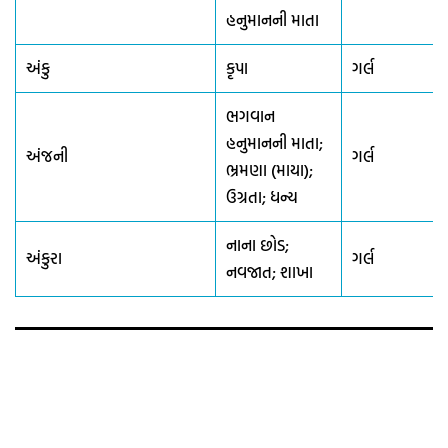
હનુમાનની માતા
અંકુ
કૃપા
ગર્લ
ભગવાન
હનુમાનની માતા;
અંજની
ગર્લ
ભ્રમણા (માયા);
ઉગ્રતા; ધન્ય
નાના છોડ;
અંકુરા
ગર્લ
નવજાત; શાખા