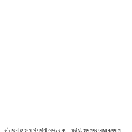
સૌરાષ્ટ્રમાં છ જગ્યાએ વર્ષોથી અખંડ રામધૂન ચાલે છે.
જામનગર બાલા હનુમાન