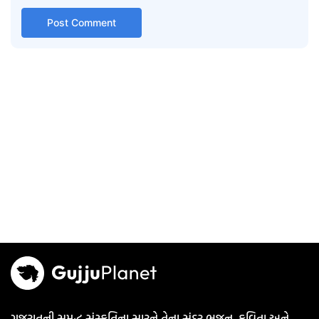
ગુજરાતની સમૃદ્ધ સંસ્કૃતિના સારને તેના સુંદર ભજન, કવિતા અને