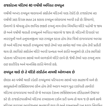
રાજકોટના મંદિરમાં 40 વર્ષોથી અવિરત રામધૂન
વર્ષોથી અખંડ રામધૂન ચાલવાનો સંકીર્તન મંદિરનો વલ્ડ રેકોર્ડ છે. રાજકોટમાં 40
વર્ષોથી 365 દિવસ સતત 24 કલાક રામધૂન બોલવામાં આવી રહી છે. શિયાળો,
ઉનાળો કે ચોમાસુ હોય ભાવિક ભક્તો રામનું નામ લેવા નિયમિત મંદિરે પહોંચી જ જાય
છે અને વર્ષોથી ચાલતી રામધૂનને અવિરત ચલાવ્યે જ જાય છે. મંદિરની દિવાલો પર
નારદમુની અને હનુમાનજીના પણ રામધૂન કરતા હોય તેવા ચિત્રો લગાવવામાં આવ્યા
છે અને મંદિરમાં ચાલતી રામધૂનમાં જાણે તેઓ પણ સામેલ થઈ ગયા હોય તેવી પ્રતીતી
થાય છે. ભાવિકો સંકીર્તન મંદિરે આવી ધન્યતા અને શાંતિ અનુભવે છે. દરેક ભાવિકો
પોતાના પરિવારના સભ્યો અને બાળકોને મંદિરે લાવે છે. જેથી તેઓ પણ રામનું નામ
લઇ શારીરિક અને માનસિક શાંતિ મેળવી શકે.
રામધૂન ચાલે છે તે મંદિરો સંકીર્તન નામથી ઓળખાય છે
છેલ્લા 40 વર્ષથી ચાલી રહેલી રામધૂનમાં પરિવારના સભ્યો પણ સહભાગી બને છે.
સાધુસંતોની ભક્તિભાવમાં લીન હોય તેવી અલગ અલગ મુદ્રા દર્શાવતી તસ્વીરો
મંદિરમાં લગાવવામાં આવી છે જે આપણા દેશના ભક્તિભાવના ઈતિહાસને ઉજાગર
કરે છે. રાજકોટવાસીઓ મંદિરમાં રામલ્લાના દર્શન કરી ધન્ય તો થાય જ છે સાથે સાથે
મંદિરમાં કરવામાં આયોજનમાં સહભાગી થાય છે અને રામનામની ધૂન કરવા નિયમિત