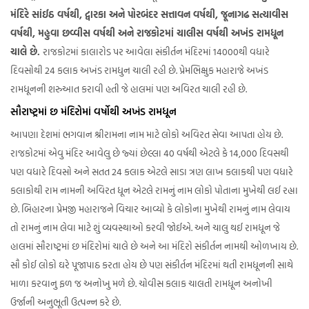
મંદિરે સાંઈઠ વર્ષથી, દ્વારકા અને પોરબંદર સત્તાવન વર્ષથી, જૂનાગઢ સત્યાવીસ
વર્ષથી, મહુવા છવ્વીસ વર્ષથી અને રાજકોટમાં ચાલીસ વર્ષથી અખંડ રામધૂન
ચાલે છે.
રાજકોટમાં કાલારોડ પર આવેલા સંકીર્તન મંદિરમાં 14000થી વધારે
દિવસોથી 24 કલાક અખંડ રામધુન ચાલી રહી છે. પ્રેમભિક્ષુક મહારાજે અખંડ
રામધૂનની શરુઆત કરાવી હતી જે હાલમાં પણ અવિરત ચાલી રહી છે.
સૌરાષ્ટ્રમાં છ મંદિરોમાં વર્ષોથી અખંડ રામધૂન
આપણા દેશમાં ભગવાન શ્રીરામના નામ માટે લોકો અવિરત સેવા આપતા હોય છે.
રાજકોટમાં એવુ મંદિર આવેલુ છે જ્યાં છેલ્લા 40 વર્ષથી એટલે કે 14,000 દિવસથી
પણ વધારે દિવસો અને સતત 24 કલાક એટલે સાડા ત્રણ લાખ કલાકથી પણ વધારે
કલાકોથી રામ નામની અવિરત ધૂન એટલે રામનું નામ લોકો પોતાના મુખેથી લઈ રહ્યા
છે. બિહારના પ્રેમજી મહારાજને વિચાર આવ્યો કે લોકોના મુખેથી રામનું નામ લેવાય
તો રામનું નામ લેવા માટે શું વ્યવસ્થાઓ કરવી જોઈએ. અને ચાલુ થઈ રામધૂન જે
હાલમાં સૌરાષ્ટ્રમાં છ મંદિરોમાં ચાલે છે અને આ મંદિરો સંકીર્તન નામથી ઓળખાય છે.
સૌ કોઈ લોકો ઘરે પૂજાપાઠ કરતા હોય છે પણ સંકીર્તન મંદિરમાં થતી રામધૂનની સાથે
માળા કરવાનુ ફળ જ અનોખુ મળે છે. ચોવીસ કલાક ચાલતી રામધૂન અનોખી
ઉર્જાની અનુભૂતી ઉત્પન્ન કરે છે.