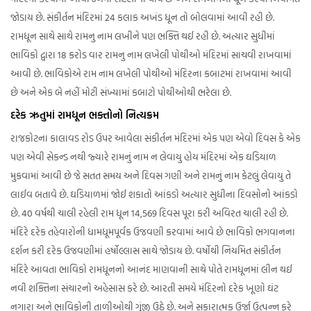
જોડાય છે. સંકીર્તન મંદિરમાં 24 કલાક અખંડ ધૂન તો બોલવામાં આવી રહી છે.
રામધૂન સાથે સાથે રામનુ નામ લખીને પણ ભક્તિ થઈ રહી છે. અત્યાર સુધીમાં
ભાવિકો દ્વારા 18 કરોડ વાર રામનુ નામ લખેલી પોથીઓ મંદિરમાં સાચવી રાખવામાં
આવી છે. ભાવિકોએ રામ નામ લખેલી પોથીઓ મંદિરના કબાટમાં રાખવામાં આવી
છે અને એક બે નહીં મોટી સંખ્યામાં કબાટો પોથીઓથી ભરેલા છે.
દરેક ઋતુમાં રામધૂન ભક્તોનો નિત્યક્રમ
રાજકોટના કાલાવડ રોડ ઉપર આવેલા સંકીર્તન મંદિરમાં એક પણ એવો દિવસ કે એક
પણ એવી સેકન્ડ નથી જ્યારે રામનું નામ ન લેવાયુ હોય મંદિરમાં એક ઘડિયાળ
મુકવામાં આવી છે જે સતત સમય અને દિવસ ગણી અને રામનું નામ કેટલું લેવાયુ તે
લાઈવ બતાવે છે. ઘડિયાળમાં જોઈ શકાતો આંકડો અત્યાર સુધીના દિવસોનો આંકડો
છે. 40 વર્ષથી ચાલી રહેલી રામ ધૂન 14,569 દિવસ પૂરા કરી અવિરત ચાલી રહી છે.
મંદિરે દરેક તહેવારોની ધામધૂમપૂર્વક ઉજવણી કરવામાં આવે છે ભાવિકો ભગવાનના
દર્શન કરી દરેક ઉજવણીમાં હર્ષોલ્લાસ સાથે જોડાય છે. વર્ષોથી નિયમિત સંકીર્તન
મંદિરે આવતા ભાવિકો રામધૂનનો આનંદ માણવાની સાથે પોતે રામધૂનમાં લીન થઈ
નવી શક્તિના સંચારનો અહેસાસ કરે છે. આરતી સમયે મંદિરનો દરેક ખૂણો ઘંટ
નગારા અને ભાવિકોની તાળીઓથી ગુંજી ઉઠે છે. અને સકારાત્મક ઉર્જા ઉત્પન્ન કરે