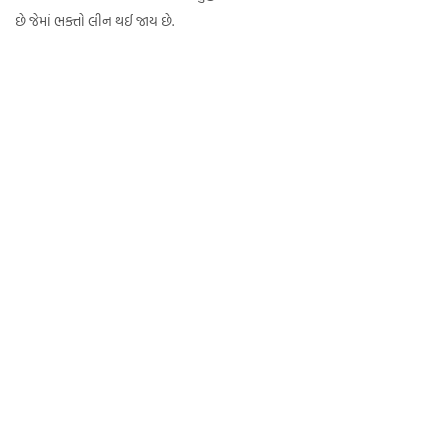
છે જેમાં ભક્તો લીન થઈ જાય છે.