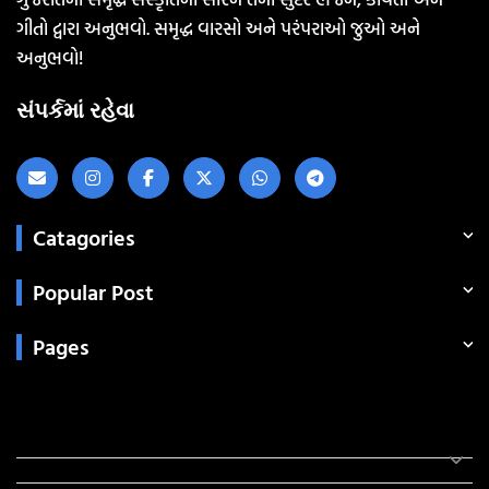
ગીતો દ્વારા અનુભવો. સમૃદ્ધ વારસો અને પરંપરાઓ જુઓ અને
અનુભવો!
સંપર્કમાં રહેવા
Catagories
Popular Post
Pages
Categories
સરકારી માહિતી
રંગોળી