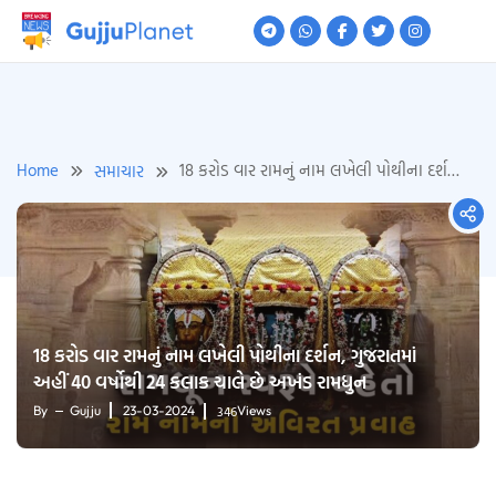
Skip
to
content
Home
18 કરોડ વાર રામનું નામ લખેલી પોથીના દર્શન,
સમાચાર
ગુજરાતમાં અહીં 40 વર્ષોથી 24 કલાક ચાલે છે
અખંડ રામધુન
18 કરોડ વાર રામનું નામ લખેલી પોથીના દર્શન, ગુજરાતમાં
અહીં 40 વર્ષોથી 24 કલાક ચાલે છે અખંડ રામધુન
346
By
Gujju
23-03-2024
Views