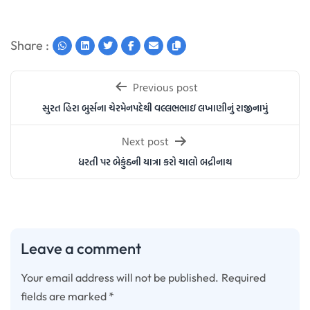
Share :
Post
Previous post
navigation
સુરત હિરા બુર્સના ચેરમેનપદેથી વલ્લભભાઇ લખાણીનું રાજીનામું
Next post
ધરતી પર બેકુંઠની યાત્રા કરો ચાલો બદ્રીનાથ
Leave a comment
Your email address will not be published.
Required
fields are marked
*