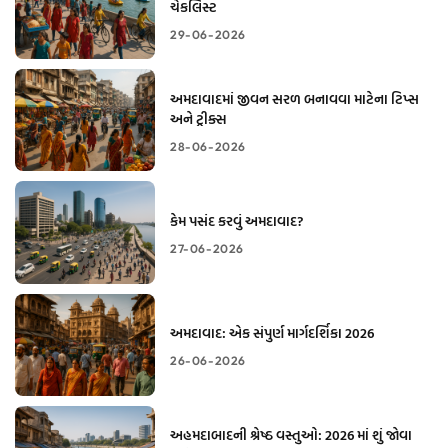
ચેકલિસ્ટ
29-06-2026
અમદાવાદમાં જીવન સરળ બનાવવા માટેના ટિપ્સ
અને ટ્રીક્સ
28-06-2026
કેમ પસંદ કરવું અમદાવાદ?
27-06-2026
અમદાવાદ: એક સંપુર્ણ માર્ગદર્શિકા 2026
26-06-2026
અહમદાબાદની શ્રેષ્ઠ વસ્તુઓ: 2026 માં શું જોવા