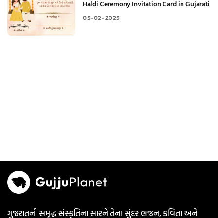
Haldi Ceremony Invitation Card in Gujarati
05-02-2025
ગુજરાતની સમૃદ્ધ સંસ્કૃતિના સારને તેના સુંદર ભજન, કવિતા અને