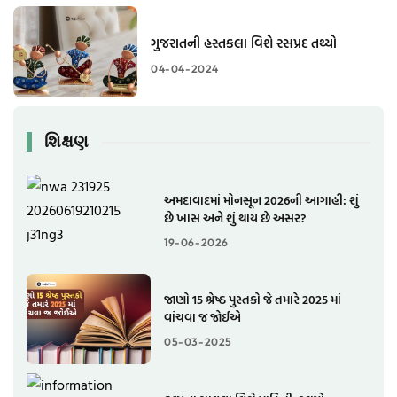
ગુજરાતની હસ્તકલા વિશે રસપ્રદ તથ્યો
04-04-2024
શિક્ષણ
અમદાવાદમાં મોનસૂન 2026ની આગાહી: શું
છે ખાસ અને શું થાય છે અસર?
19-06-2026
જાણો 15 શ્રેષ્ઠ પુસ્તકો જે તમારે 2025 માં
વાંચવા જ જોઈએ
05-03-2025