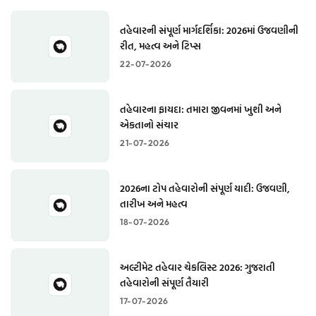
તહેવારની સંપૂર્ણ માર્ગદર્શિકા: 2026માં ઉજવણીની
રીત, મહત્વ અને ટિપ્સ
22-07-2026
તહેવારના ફાયદા: તમારા જીવનમાં ખુશી અને
એકતાનો સંચાર
21-07-2026
2026ના ટોપ તહેવારોની સંપૂર્ણ યાદી: ઉજવણી,
તારીખ અને મહત્વ
18-07-2026
અલ્ટીમેટ તહેવાર ચેકલિસ્ટ 2026: ગુજરાતી
તહેવારોની સંપૂર્ણ તૈયારી
17-07-2026