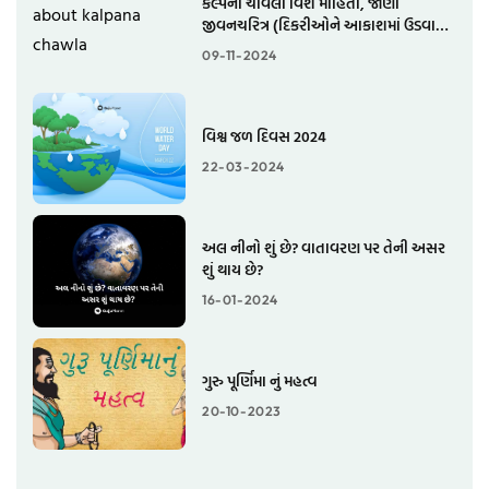
કલ્પના ચાવલા વિશે માહિતી, જાણો
જીવનચરિત્ર (દિકરીઓને આકાશમાં ઉડવાની
પ્રેરણા આપી)
09-11-2024
વિશ્વ જળ દિવસ 2024
22-03-2024
અલ નીનો શું છે? વાતાવરણ પર તેની અસર
શું થાય છે?
16-01-2024
ગુરુ પૂર્ણિમા નું મહત્વ
20-10-2023