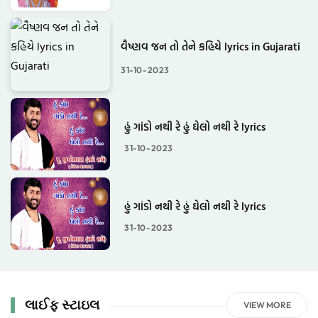
વૈષ્ણવ જન તો તેને કહિયે lyrics in Gujarati
31-10-2023
હું ગાંડો નથી રે હું ઘેલો નથી રે lyrics
31-10-2023
હું ગાંડો નથી રે હું ઘેલો નથી રે lyrics
31-10-2023
લાઈફ સ્ટાઇલ
VIEW MORE