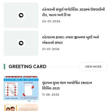
તહેવારની સંપૂર્ણ માર્ગદર્શિકા: 2026માં ઉજવણીની
રીત, મહત્વ અને ટિપ્સ
22-07-2026
તહેવારના ફાયદા: તમારા જીવનમાં ખુશી અને
એકતાનો સંચાર
21-07-2026
GREETING CARD
VIEW MORE
વૃંદાવન યુવક મંડળ આયોજિત રક્તદાન
શિબિર-2025
11-08-2025