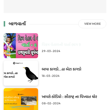
બાળવાર્તા
VIEW MORE
વિક્રમ વેતાળની વાર્તા ભાગ 9
29-03-2024
બાપા કાગડો…હા બેટા કાગડો
18-03-2024
ખાપરો-કોડિયો : સૌરાષ્ટ્ર ના વિખ્યાત ચોર
08-02-2024