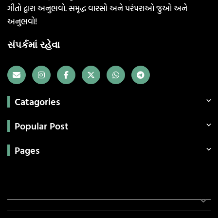
ગીતો દ્વારા અનુભવો. સમૃદ્ધ વારસો અને પરંપરાઓ જુઓ અને
અનુભવો!
સંપર્કમાં રહેવા
Catagories
Popular Post
Pages
Categories
સરકારી માહિતી
રંગોળી
ધર્મ દર્શન