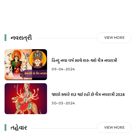
નવરાત્રી
VIEW MORE
હિન્દુ નવા વર્ષ સાથે શરુ થશે ચૈત્ર નવરાત્રી
09-04-2024
જાણો ક્યારે શરૂ થઈ રહી છે ચૈત્ર નવરાત્રી 2024
30-03-2024
તહેવાર
VIEW MORE