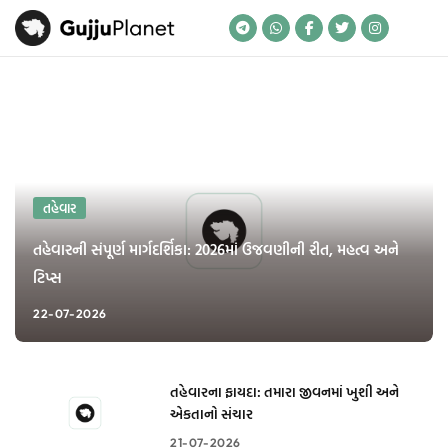
Skip
to
content
તહેવાર
તહેવારની સંપૂર્ણ માર્ગદર્શિકા: 2026માં ઉજવણીની રીત, મહત્વ અને
ટિપ્સ
22-07-2026
તહેવારના ફાયદા: તમારા જીવનમાં ખુશી અને
એકતાનો સંચાર
21-07-2026