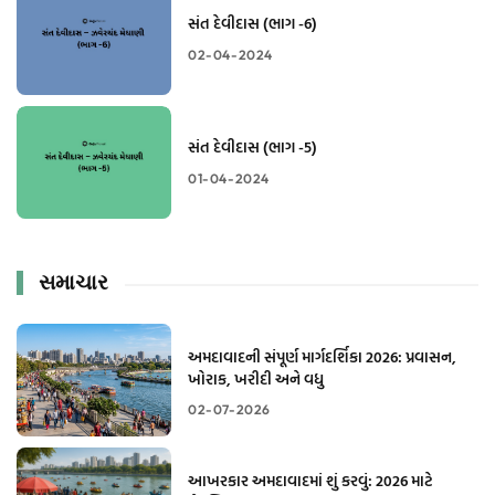
સંત દેવીદાસ (ભાગ -6)
02-04-2024
સંત દેવીદાસ (ભાગ -5)
01-04-2024
સમાચાર
અમદાવાદની સંપૂર્ણ માર્ગદર્શિકા 2026: પ્રવાસન,
ખોરાક, ખરીદી અને વધુ
02-07-2026
આખરકાર અમદાવાદમાં શું કરવું: 2026 માટે