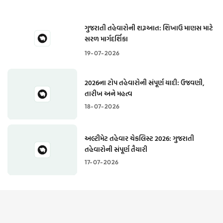
ગુજરાતી તહેવારોની શરૂઆત: શિખાઉ માણસ માટે
સરળ માર્ગદર્શિકા
19-07-2026
2026ના ટોપ તહેવારોની સંપૂર્ણ યાદી: ઉજવણી,
તારીખ અને મહત્વ
18-07-2026
અલ્ટીમેટ તહેવાર ચેકલિસ્ટ 2026: ગુજરાતી
તહેવારોની સંપૂર્ણ તૈયારી
17-07-2026