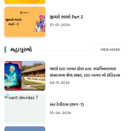
જીથરો ભાભો Part 2
31-01-2024
મહાપુરુષો
VIEW MORE
જાણો દાદા ખાચર કોણ હતા: સ્વામિનારાયણ
સંપ્રદાયના શ્રેષ્ઠ ભક્ત, દાદા ખાચર નો ઇતિહાસ
08-11-2024
સંત દેવીદાસ (ભાગ -7)
10-04-2024