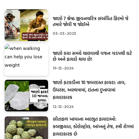
જાણો 7 શ્રેષ્ઠ જીવનચરિત્ર સંબંધિત ફિલ્મો જે
તમારે જોવી જ જોઈએ
05-03-2025
જાણો કયા સમયે ચાલવાથી વજન ઝડપથી ઘટે
છે અને ફાયદો થાય છે!
19-12-2024
જાણો ફટકડીના 10 જબરદસ્ત ફાયદા: તાવ,
ઉધરસ, અસ્થમામાં, દાંતના દુખાવામાં
ફાયદાકારક
12-12-2024
સીતાફળ ખાવાના અદભુત ફાયદાઓ:
કબજીયાત, કોલેસ્ટ્રોલ, આંખનું તેજ, સ્ત્રી રોગમાં
ફાયદાકારક છે