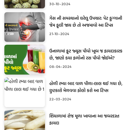
30-10-2024
ગેસ ની સમસ્યાનો ઘરેલુ ઉપચાર: પેટ ફુગ્ગાની
જેમ ફૂલી જાય છે તો અજમાવો આ ટિપ્સ
21-10-2024
ઉનાળામાં ફ્રૂટ જ્યૂસ પીવો ખૂબ જ ફાયદાકારક
છે, જાણો કયા ફળોનો રસ પીવો જોઈએ?
08-04-2024
હોળી રમ્યા બાદ વાળ પીળા-લાલ થઈ ગયા છે,
છુટકારો મેળવવા ફોલો કરો આ ટિપ્સ
22-03-2024
શિયાળામાં રોજ મૂળા ખાવાના આ જબરદસ્ત
ફાયદા