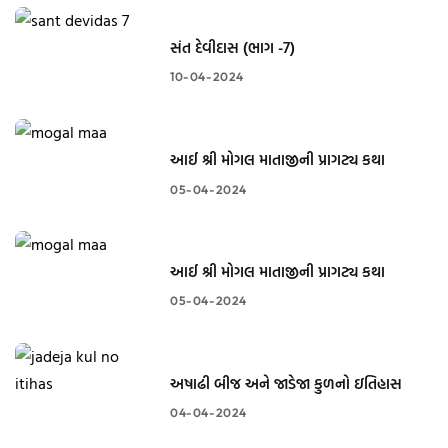
સંત દેવીદાસ (ભાગ -7)
10-04-2024
આઈ શ્રી મોગલ માતાજીની પ્રાગટ્ય કથા
05-04-2024
આઈ શ્રી મોગલ માતાજીની પ્રાગટ્ય કથા
05-04-2024
અષાઢી બીજ અને જાડેજા કુળનો ઇતિહાસ
04-04-2024