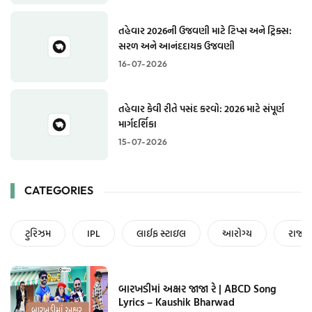
તહેવાર 2026ની ઉજવણી માટે ટિપ્સ અને ટ્રિક્સ:
સરળ અને આનંદદાયક ઉજવણી
16-07-2026
તહેવાર કેવી રીતે પસંદ કરવો: 2026 માટે સંપૂર્ણ
માર્ગદર્શિકા
15-07-2026
CATEGORIES
ટુરિઝમ
IPL
લાઈફ સ્ટાઇલ
આરોગ્ય
રાજની
બારખડીમાં અક્ષર જાજા રે | ABCD Song
Lyrics – Kaushik Bharwad