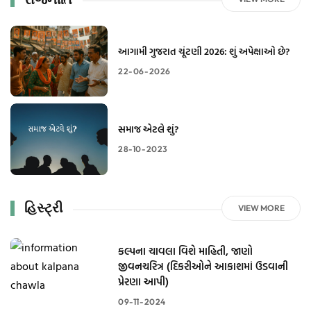
આગામી ગુજરાત ચૂંટણી 2026: શું અપેક્ષાઓ છે?
22-06-2026
સમાજ એટલે શું?
28-10-2023
હિસ્ટ્રી
VIEW MORE
કલ્પના ચાવલા વિશે માહિતી, જાણો
જીવનચરિત્ર (દિકરીઓને આકાશમાં ઉડવાની
પ્રેરણા આપી)
09-11-2024