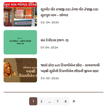
શૂરવીર વીર રાજાજી દાદા તેમજ વીર તેજાજી દાદા
સુરાપુરા ધામ – ભોળાદ
02-04-2024
સંત દેવીદાસ (ભાગ -5)
01-04-2024
જાણો કોણ હતા દિવાળીબેન ભીલ – કામવાળાથી
પદ્મશ્રી સુધીની દિવાળીબેન ભીલની જીવન સફર
30-03-2024
2
7
8
1
…