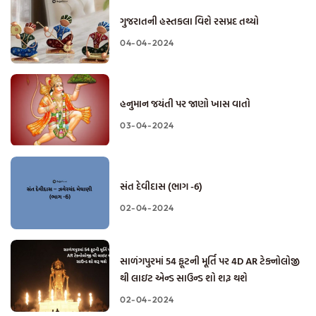
ગુજરાતની હસ્તકલા વિશે રસપ્રદ તથ્યો
04-04-2024
હનુમાન જયંતી પર જાણો ખાસ વાતો
03-04-2024
સંત દેવીદાસ (ભાગ -6)
02-04-2024
સાળંગપુરમાં 54 ફૂટની મૂર્તિ પર 4D AR ટેક્નોલોજી
થી લાઇટ એન્ડ સાઉન્ડ શો શરૂ થશે
02-04-2024