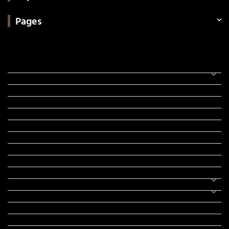
Pages
Categories
સરકારી માહિતી
રંગોળી
ધર્મ દર્શન
ટેકનોલોજી
હિસ્ટ્રી
મહાપુરુષો
સરકારી નોકરી
સુવિચારો
અભ્યાસ સામગ્રી
શિક્ષણ
વાર્તા
IPL
ટુરિઝમ
રેસિપી