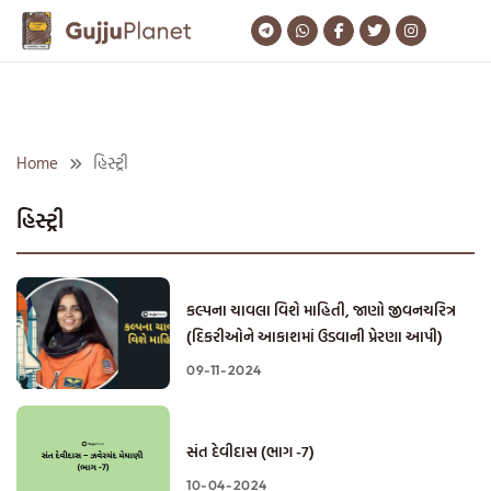
Skip
to
content
Home
હિસ્ટ્રી
હિસ્ટ્રી
કલ્પના ચાવલા વિશે માહિતી, જાણો જીવનચરિત્ર
(દિકરીઓને આકાશમાં ઉડવાની પ્રેરણા આપી)
09-11-2024
સંત દેવીદાસ (ભાગ -7)
10-04-2024