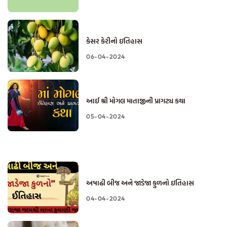
કેસર કેરીનો ઇતિહાસ
06-04-2024
આઈ શ્રી મોગલ માતાજીની પ્રાગટ્ય કથા
05-04-2024
અષાઢી બીજ અને જાડેજા કુળનો ઇતિહાસ
04-04-2024