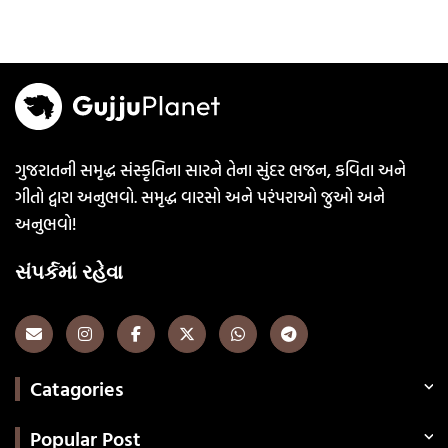
ગુજરાતની સમૃદ્ધ સંસ્કૃતિના સારને તેના સુંદર ભજન, કવિતા અને
ગીતો દ્વારા અનુભવો. સમૃદ્ધ વારસો અને પરંપરાઓ જુઓ અને
અનુભવો!
સંપર્કમાં રહેવા
Catagories
Popular Post