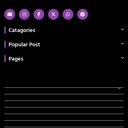
Catagories
Popular Post
Pages
Categories
સરકારી માહિતી
રંગોળી
ધર્મ દર્શન
ટેકનોલોજી
હિસ્ટ્રી
મહાપુરુષો
સરકારી નોકરી