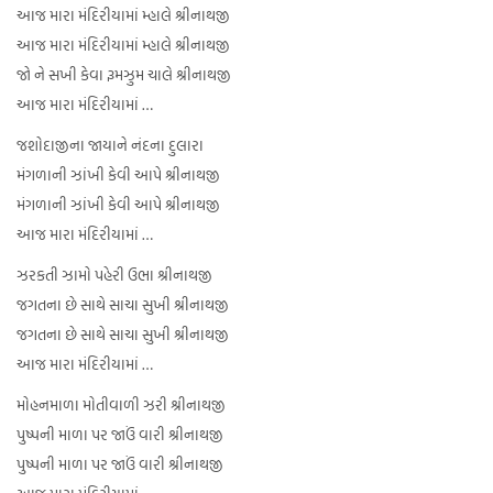
આજ મારા મંદિરીયામાં મ્હાલે શ્રીનાથજી
આજ મારા મંદિરીયામાં મ્હાલે શ્રીનાથજી
જો ને સખી કેવા રૂમઝુમ ચાલે શ્રીનાથજી
આજ મારા મંદિરીયામાં …
જશોદાજીના જાયાને નંદના દુલારા
મંગળાની ઝાંખી કેવી આપે શ્રીનાથજી
મંગળાની ઝાંખી કેવી આપે શ્રીનાથજી
આજ મારા મંદિરીયામાં …
ઝરકતી ઝામો પહેરી ઉભા શ્રીનાથજી
જગતના છે સાથે સાચા સુખી શ્રીનાથજી
જગતના છે સાથે સાચા સુખી શ્રીનાથજી
આજ મારા મંદિરીયામાં …
મોહનમાળા મોતીવાળી ઝરી શ્રીનાથજી
પુષ્પની માળા પર જાઉં વારી શ્રીનાથજી
પુષ્પની માળા પર જાઉં વારી શ્રીનાથજી