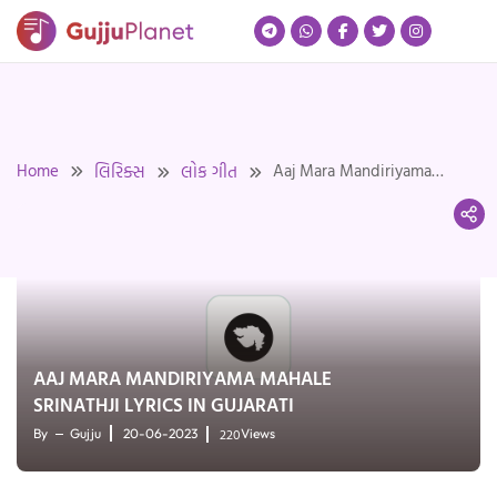
Skip
to
content
Home
Aaj Mara Mandiriyama
લિરિક્સ
લોક ગીત
Mahale Srinathji Lyrics in
Gujarati
AAJ MARA MANDIRIYAMA MAHALE
SRINATHJI LYRICS IN GUJARATI
220
By
Gujju
20-06-2023
Views