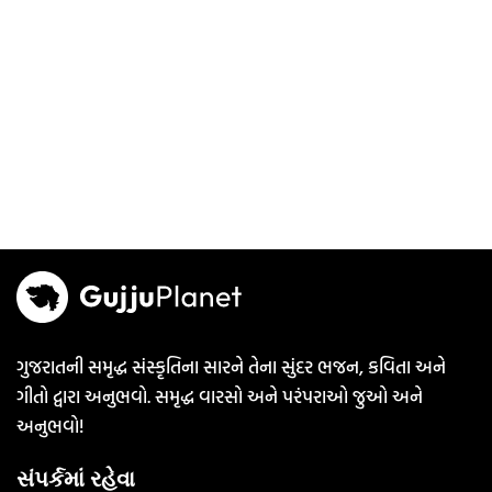
ગુજરાતની સમૃદ્ધ સંસ્કૃતિના સારને તેના સુંદર ભજન, કવિતા અને
ગીતો દ્વારા અનુભવો. સમૃદ્ધ વારસો અને પરંપરાઓ જુઓ અને
અનુભવો!
સંપર્કમાં રહેવા