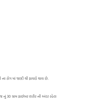
 ના રોગ માં જલ્દી થી ફાયદો થાય છે.
નું 30 ગ્રામ ફાઈબર શરીર ની અંદર રહેલ