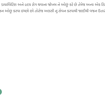
ડાયાબિટિશ અને હદય રોગ થવાના જોખમ ને ઓછું કરે છે તેમેજ અન્ય એક રિસર્
ન ઓછું કરવા ઇચ્છો છો તોરોજ અલસી નું સેવન કરવાથી જલ્દીથી વજન ઉતાર