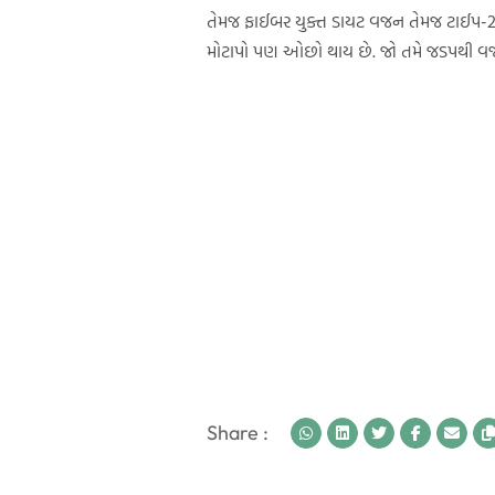
તેમજ ફાઈબર યુક્ત ડાયટ વજન તેમજ ટાઈપ-2 
મોટાપો પણ ઓછો થાય છે. જો તમે જડપથી વજ
Share :