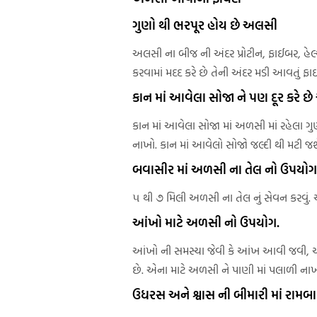
ગુણો થી ભરપૂર હોય છે અલસી
અલસી ના બીજ ની અંદર પ્રોટીન, ફાઈબર, હેલ્થ
કરવામાં મદદ કરે છે તેની અંદર મડી આવતું ફ
કાન માં આવેલા સોજા ને પણ દૂર કરે છ
કાન માં આવેલા સોજા માં અળસી માં રહેલા ગુણ
નાખો. કાન માં આવેલો સોજો જલ્દી થી મટી જશ
બવાસીર માં અળસી ના તેલ નો ઉપયોગ
૫ થી ૭ મિલી અળસી ના તેલ નું સેવન કરવું
આંખો માટે અળસી નો ઉપયોગ.
આંખો ની સમસ્યા જેવી કે આંખ આવી જવી, 
છે. એના માટે અળસી ને પાણી માં પલાળી ના
ઉધરસ અને શ્વાસ ની બીમારી માં રામ