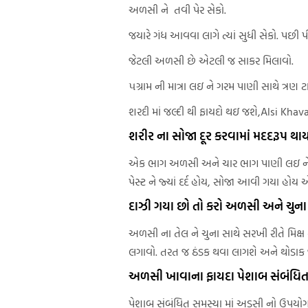
અળસી ને તવી પેર સેકો.
જયારે ગંધ આવવા લાગે ત્યાં સુધી સેકો. પછી પ
જેટલી અળસી છે એટલી જ સાકર મિલાવો.
૫ગ્રામ ની માત્રા લઇ ને ગરમ પાણી સાથે ત્
શરદી માં જલ્દી થી ફાયદો થઇ જશે,Alsi Kha
શરીર ના સોજા દૂર કરવામાં મદદરૂપ થાય
એક ભાગ અળસી અને ચાર ભાગ પાણી લઇ ને આ પા
પેસ્ટ ને જ્યાં દર્દ હોય, સોજા આવી ગયા હો
દાઝી ગયા છો તો કરો અળસી અને ચુન
અળસી ના તેલ ને ચુના સાથે સરખી રીતે મિક્ષ 
લગાવો. તરત જ ઠંડક થવા લાગશે અને થોડાક જ
અળસી ખાવાના ફાયદા પેશાબ સંબંધિત
પેશાબ સંબંધિત સમસ્યા માં અડસી નો ઉપયોગ