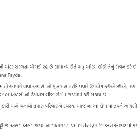
 ની અંદર સરળતા થી મડી રહે છે સામાન્ય રીતે બહુ ઓછા લોકો તેનું સેવન કર
ana Fayda .
આમ તો આપણે બધા અળસી નો મુખવાસ તરીકે વધારે ઉપયોગ કરીએ છીએ, પણ શ
 હા અળસી નો ઉપયોગ બીજા રોગો મટાડવામાં કરી શકાય છે.
ાણકારી અને બનાવો તમારા પરિવાર ને સ્વસ્થ. આજ ના આ લેખ માં તમને અળસી ન
ટી છે. અલગ અલગ જગ્યા ના વાતાવરણ પ્રમાણે તેના રૂપ રંગ અને આકાર માં ફર્ક