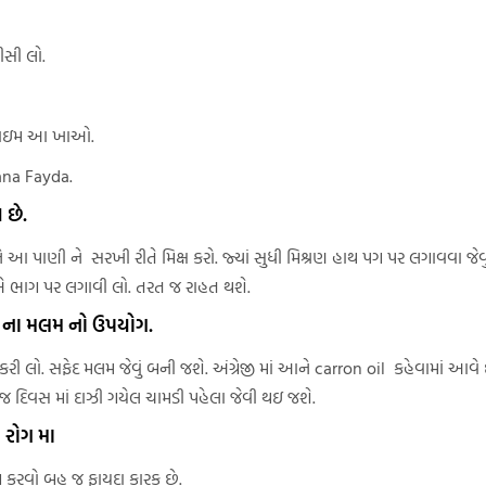
ીસી લો.
રણ ટાઇમ આ ખાઓ.
vana Fayda.
 છે.
ણી ને સરખી રીતે મિક્ષ કરો. જ્યાં સુધી મિશ્રણ હાથ પગ પર લગાવવા જેવું 
ય એ ભાગ પર લગાવી લો. તરત જ રાહત થશે.
ા ના મલમ નો ઉપયોગ.
કરી લો. સફેદ મલમ જેવું બની જશે. અંગ્રેજી માં આને carron oil કહેવામાં આ
 દિવસ માં દાઝી ગયેલ ચામડી પહેલા જેવી થઇ જશે.
 રોગ મા
 કરવો બહુ જ ફાયદા કારક છે.