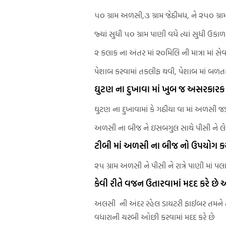
૫૦ ગ્રામ અળસી,૩ ગ્રામ જેઠીમધ, ને ૨૫૦ ગ્રામ
જ્યાં સુધી ૫૦ ગ્રામ પાણી વધે ત્યાં સુધી ઉકાળવ
૨ કલાક ના અંતર માં ૨૦મિલિ ની માત્રા માં સે
પેશાબ કરવામાં તકલીફ થવી, પેશાબ માં બળતરા
ઘુટણ ના દુખાવા માં ખુબ જ અસરકારક
ઘુટણ ના દુખાવામાં કે ગઠીયા વા માં અળસી જડી
અળસી ના બીજ ને ઇસબગુલ સાથે પીસી ને લેપ 
ટીબી માં અળસી ના બીજ નો ઉપયોગ કર
૨૫ ગ્રામ અળસી ને પીસી ને રાત્રે પાણી માં પ
કેવી રીતે વજન ઉતારવામાં મદદ કરે છે
અલસી ની અંદર રહેલ ડાયટરી ફાઈબર તમને તમા
વધારાની ચરબી ઓછી કરવામાં મદદ કરે છે