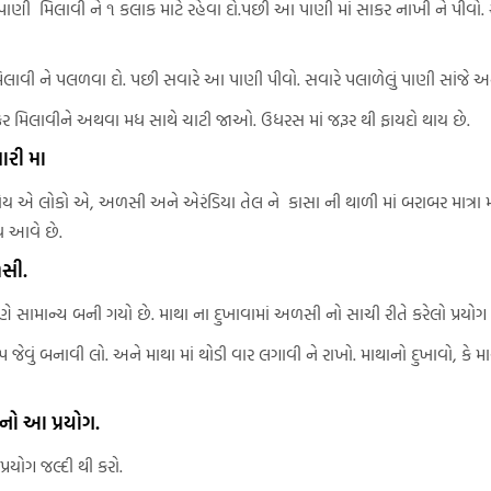
પાણી મિલાવી ને ૧ કલાક માટે રહેવા દો.પછી આ પાણી માં સાકર નાખી ને પીવો.
િલાવી ને પલળવા દો. પછી સવારે આ પાણી પીવો. સવારે પલાળેલું પાણી સાંજે અને
ાકર મિલાવીને અથવા મધ સાથે ચાટી જાઓ. ઉધરસ માં જરૂર થી ફાયદો થાય છે.
ારી મા
એ લોકો એ, અળસી અને એરંડિયા તેલ ને કાસા ની થાળી માં બરાબર માત્રા માં 
ઘ આવે છે.
ળસી.
 સામાન્ય બની ગયો છે. માથા ના દુખાવામાં અળસી નો સાચી રીતે કરેલો પ્રયોગ
પ જેવું બનાવી લો. અને માથા માં થોડી વાર લગાવી ને રાખો. માથાનો દુખાવો, કે મ
નો આ પ્રયોગ.
રયોગ જલ્દી થી કરો.