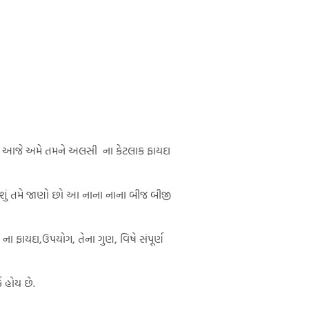
ે છે આજે અમે તમને અલસી ના કેટલાક ફાયદા
ું તમે જાણો છો આ નાના નાના બીજ બીજી
ા ફાયદા,ઉપયોગ, તેના ગુણ, વિષે સંપૂર્ણ
 હોય છે.