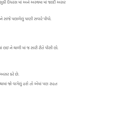
 સુકી ઉધરસ માં અને અસ્થમા માં જલ્દી અસર
 સાંજે પલાળેલું પાણી સવારે પીવો.
લઇ ને થાળી માં જ સારી રીતે પીસી લો.
 અસર કરે છે.
ાથામાં જો વાગેલું હશે તો એમાં પણ રાહત