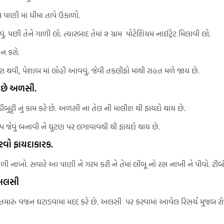
 પાણી માં ધીમા તાપે ઉકાળો.
ું. પછી તેને ગાળી લો. ત્યારબાદ તેમાં ૨ ગ્રામ પોટેશિયમ નાઈટ્રેટ મિલાવી લો.
વન કરો.
 થવી, પેશાબ માં લોહી આવવું, જેવી તકલીફો માંથી રાહત મળે જાય છે.
 છે અળસી.
બુટ્ટી નું કામ કરે છે. અળસી ના તેલ ની માલીશ થી ફાયદો થાય છે.
જેવું બનાવી ને ઘુટણ પર લગાવાવથી થી ફાયદો થાય છે.
વો ફાયદાકારક.
લાળી નાખો. સવારે આ પાણી ને ગરમ કરી ને તેમાં લીંબૂ નો રસ નાખી ને પીવો. ટીબી
 અલસી
રું વજન ઘટાડવામાં મદદ કરે છે. અલસી પર કરવામાં આવેલ રિસર્ચ મુજબ રોજ 