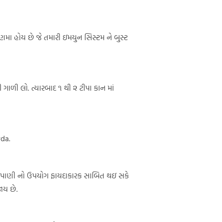
ાણમા હોય છે જે તમારી ઇમયુન સિસ્ટમ ને બુસ્ટ
ગાળી લો. ત્યારબાદ ૧ થી ૨ ટીપા કાન માં
yda.
 પાણી નો ઉપયોગ ફાયદાકારક સાબિત થઇ સકે
ાય છે.