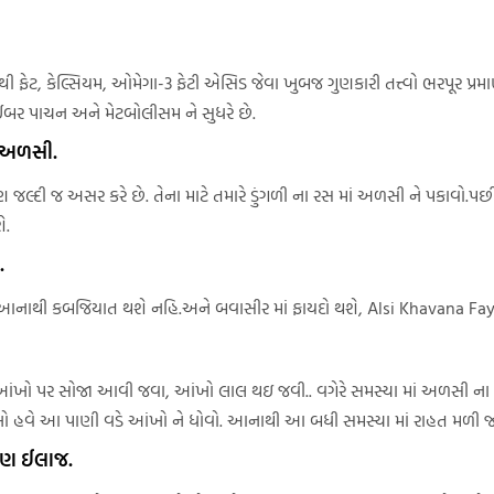
ી ફેટ, કેલ્સિયમ, ઓમેગા-3 ફેટી એસિડ જેવા ખુબજ ગુણકારી તત્ત્વો ભરપૂર પ્રમ
ાઈબર પાચન અને મેટબોલીસમ ને સુધરે છે.
ે અળસી.
 જલ્દી જ અસર કરે છે. તેના માટે તમારે ડુંગળી ના રસ માં અળસી ને પકાવો.પછી 
ે.
.
. આનાથી કબજિયાત થશે નહિ.અને બવાસીર માં ફાયદો થશે, Alsi Khavana Fa
આંખો પર સોજા આવી જવા, આંખો લાલ થઇ જવી.. વગેરે સમસ્યા માં અળસી ના
ખો હવે આ પાણી વડે આંખો ને ધોવો. આનાથી આ બધી સમસ્યા માં રાહત મળી જ
બાણ ઈલાજ.