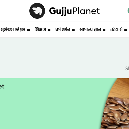
શુભેચ્છા સ્ટેટ્સ
શિક્ષણ
ધર્મ દર્શન
સામાન્ય જ્ઞાન
તહેવારો
S