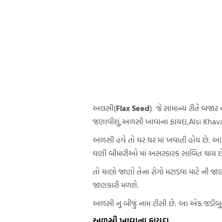
અલસી(
Flax Seed
) જે સામાન્ય રીતે બજાર
જણાવીશું,અળસી ખાવાના ફાયદા,Alsi Khav
અળસી હવે તો ઘર ઘર માં ખવાતી હોય છે. 
ઘણી બીમારીઓ માં અસરકારક સાબિત થાય છે?
તો ચાલો જાણો તેના રોગો મટાડવા માટે ની જ
જાણકારી મળશે.
અળસી નું બીજું નામ ટીસી છે. આ એક જડીબુટ્
અળસી ખાવાના ફાયદા