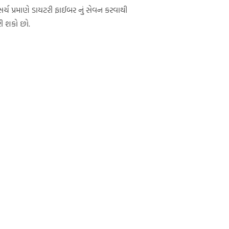
ચ પ્રમાણે ડાયટરી ફાઈબર નું સેવન કરવાથી
ી શકો છો.