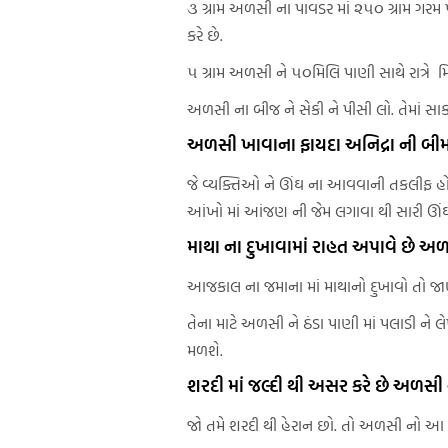
૩ ગ્રામ અળસી ના પાવડર માં ૨૫૦ ગ્રામ ગરમ 
કરે છે.
૫ ગ્રામ અળસી ને ૫૦મિલિ પાણી સાથે રાત્રે મ
અળસી ના બીજ ને સેકી ને પીસી લો. તેમાં સ
અળસી ખાવાના ફાયદા અનિદ્રા ની બીમ
જે વ્યક્તિઓ ને ઊંઘ ના આવવાની તકલીફ હોય 
આંખો માં આંજણ ની જેમ લગાવા થી સારી ઊં
માથા ના દુખાવામાં રાહત અપાવે છે અ
આજકાલ ના જમાના માં માથાનો દુખાવો તો જાણે
તેના માટે અળસી ને ઠંડા પાણી માં પલાડી ને લે
મળશે.
શરદી માં જલ્દી થી અસર કરે છે અળસી 
જો તમે શરદી થી હેરાન છો. તો અળસી નો આ પ્