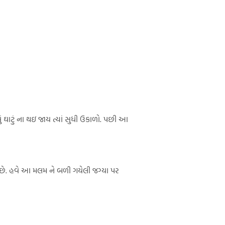
ઘાટું ના થઇ જાય ત્યાં સુધી ઉકાળો. પછી આ
વે છે. હવે આ મલમ ને બળી ગયેલી જગ્યા પર