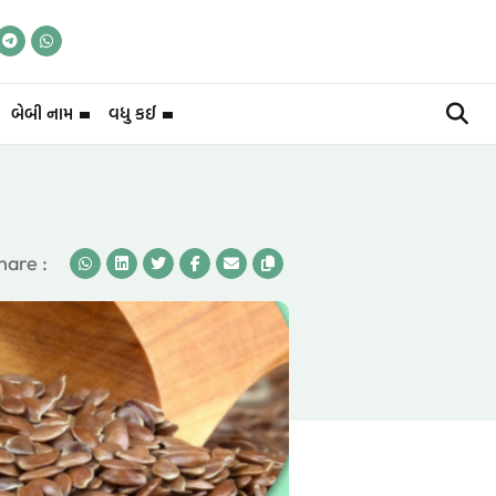
બેબી નામ
વધુ કઈ
hare :