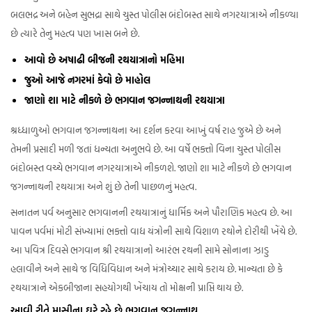
બલભદ્ર અને બહેન સુભદ્રા સાથે ચુસ્ત પોલીસ બંદોબસ્ત સાથે નગરયાત્રાએ નીકળ્યા
છે ત્યારે તેનુ મહત્વ પણ ખાસ બને છે.
આવો છે અષાઢી બીજની રથયાત્રાનો મહિમા
જુઓ આજે નગરમાં કેવો છે માહોલ
જાણો શા માટે નીકળે છે ભગવાન જગન્નાથની રથયાત્રા
શ્રધ્ધાળુઓ ભગવાન જગન્નાથના આ દર્શન કરવા આખું વર્ષ રાહ જુએ છે અને
તેમની પ્રસાદી મળી જતાં ધન્યતા અનુભવે છે. આ વર્ષે ભક્તો વિના ચુસ્ત પોલીસ
બંદોબસ્ત વચ્ચે ભગવાન નગરયાત્રાએ નીકળશે. જાણો શા માટે નીકળે છે ભગવાન
જગન્નાથની રથયાત્રા અને શું છે તેની પાછળનું મહત્વ.
સનાતન પર્વ અનુસાર ભગવાનની રથયાત્રાનું ધાર્મિક અને પૌરાણિક મહત્વ છે. આ
પાવન પર્વમાં મોટી સંખ્યામાં ભક્તો વાદ્ય યંત્રોની સાથે વિશાળ રથોને દોરીથી ખેંચે છે.
આ પવિત્ર દિવસે ભગવાન શ્રી રથયાત્રાનો આરંભ રથની સામે સોનાના ઝાડુ
હલાવીને અને સાથે જ વિધિવિધાન અને મંત્રોચ્ચાર સાથે કરાય છે. માન્યતા છે કે
રથયાત્રાને એકબીજાના સહયોગથી ખેંચાય તો મોક્ષની પ્રાપ્તિ થાય છે.
આવી રીતે માસીના ઘરે રહે છે ભગવાન જગન્નાથ