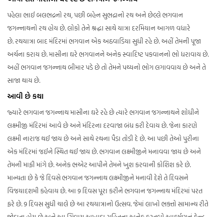
પહેલા ભાઈ બલભદ્રનો રથ, પછી બહેન સુભદ્રાનો રથ અને છેલ્લે ભગવાન
જગન્નાથનો રથ હોય છે. લોકો તેને શ્રદ્ધા સાથે યાત્રા દરમિયાન આગળ વધારે
છે. રથયાત્રા બાદ મંદિરમાં ભગવાન એક અઠવાડિયા સુધી રહે છે. અહીં તેમની પૂજા
અર્ચના કરાય છે. માસીના ઘરે ભગવાનને અનેક સ્વાદિષ્ટ પકવાનનો ભો ધરાવાય છે.
અહીં ભગવાન જગન્નાથ બીમાર પડે છે તો તેમને પથ્યનો ભોગ લગાવવાય છે અને તે
સાજા થાય છે.
આવી છે કથા
જ્યારે ભગવાન જગન્નાથ માસીના ઘરે રહે છે ત્યારે ભગવાન જગન્નાથને શોધીને
લક્ષ્મીજી મંદિરમાં આવે છે અને મંદિરના દરવાજા બંધ કરી દેવાય છે. જેના કારણે
લક્ષ્મી નારાજ થઈ જાય છે અને સાથે રથના પૈડા તોડી દે છે. આ પછી તેઓ પુરીના
એક મંદિરમાં જઈને સ્થિત થઈ જાય છે. ભગવાન લક્ષ્મીજીને મનાવવા જાય છે અને
તેમની માફી માંગે છે. અનેક ભએટ આપીને તેમને ખુશ કરવાની કોશિશ કરે છે.
માન્યતા છે કે જે દિવસે ભગવાન જગન્નાથ લક્ષ્મીજીને મનાવી દેશે તે દિવસને
વિજયાદશમી કહેવાય છે. આ 9 દિવસ પૂરા કરીને ભગવાન જગન્નાથ મંદિરમાં પરત
ફરે છે. 9 દિવસ સુધી ચાલે છે આ રથયાત્રાનો ઉત્સવ. જેમાં લાખો ભક્તો સામાન્ય રીતે
જોડાતા હોય છે અને આ સિવાય અખાડા સહિતના અનેક કરતબો આકર્ષણનું કેન્દ્ર