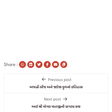
Share :
Post
Previous post
navigation
અષાઢી બીજ અને જાડેજા કુળનો ઇતિહાસ
Next post
આઈ શ્રી મોગલ માતાજીની પ્રાગટ્ય કથા