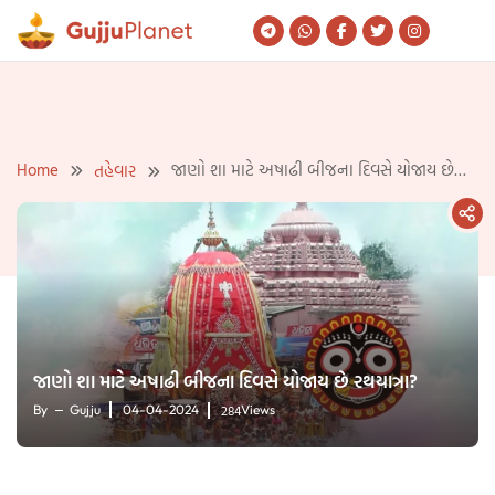
Skip
to
content
Home
જાણો શા માટે અષાઢી બીજના દિવસે યોજાય છે
તહેવાર
રથયાત્રા?
જાણો શા માટે અષાઢી બીજના દિવસે યોજાય છે રથયાત્રા?
284
By
Gujju
04-04-2024
Views