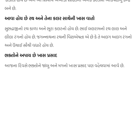
બને છે.
આવા હોય છે રથ અને તેના કલર સાથેની ખાસ વાતો
સુભદ્રાજીનો રથ કાળા અને ભૂરા કલરનો હોય છે. ભાઈ બલરામનો રથ લાલ અને
લીલા રંગનો હોય છે. જગન્નાથના રથની વિશએષતા એ છે કે તે અલગ અલગ રંગનો
અને ઉંચાઈ સૌથી વધારે હોય છે.
ભક્તોને અપાય છે ખાસ પ્રસાદ
આજના દિવસે ભક્તોને જાંબુ અને મગનો ખાસ પ્રસાદ પણ વહેંચવામાં આવે છે.