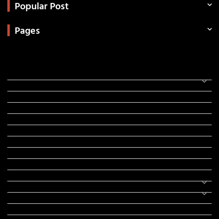
Popular Post
Pages
Categories
સરકારી માહિતી
રંગોળી
ધર્મ દર્શન
ટેકનોલોજી
હિસ્ટ્રી
મહાપુરુષો
સરકારી નોકરી
સુવિચારો
અભ્યાસ સામગ્રી
શિક્ષણ
વાર્તા
IPL
ટુરિઝમ