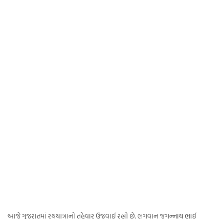
આજે ગુજરાતમાં રથયાત્રાનો તહેવાર ઉજવાઈ રહ્યો છે. ભગવાન જગન્નાથ ભાઈ