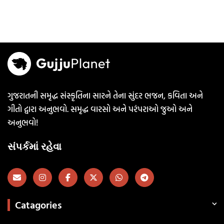
ગુજરાતની સમૃદ્ધ સંસ્કૃતિના સારને તેના સુંદર ભજન, કવિતા અને
ગીતો દ્વારા અનુભવો. સમૃદ્ધ વારસો અને પરંપરાઓ જુઓ અને
અનુભવો!
સંપર્કમાં રહેવા
Catagories