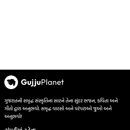
ગુજરાતની સમૃદ્ધ સંસ્કૃતિના સારને તેના સુંદર ભજન, કવિતા અને
ગીતો દ્વારા અનુભવો. સમૃદ્ધ વારસો અને પરંપરાઓ જુઓ અને
અનુભવો!