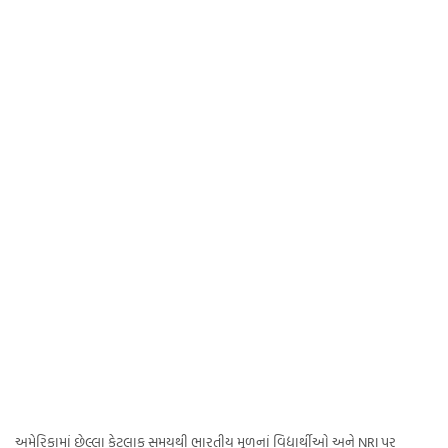
અમેરિકામાં છેલ્લા કેટલાક સમયથી ભારતીય મૂળનાં વિદ્યાર્થીઓ અને NRI પર