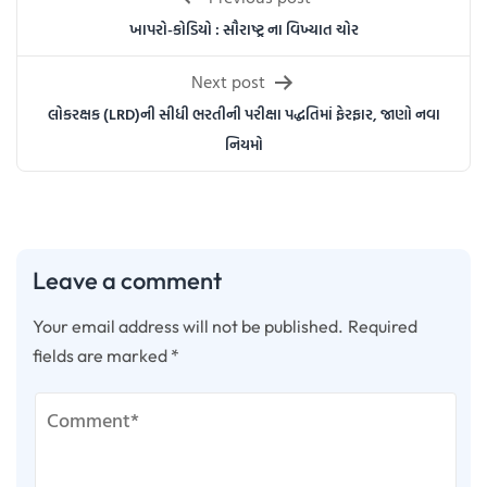
navigation
ખાપરો-કોડિયો : સૌરાષ્ટ્ર ના વિખ્યાત ચોર
Next post
લોકરક્ષક (LRD)ની સીધી ભરતીની પરીક્ષા પદ્ધતિમાં ફેરફાર, જાણો નવા
નિયમો
Leave a comment
Your email address will not be published.
Required
fields are marked
*