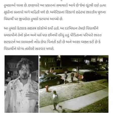
હુમલાઓ વધ્યા છે. છાશવારે આ પ્રકારનાં સમાચારો આવે છે જેમાં લૂંટથી લઈ હત્યા
સુધીનાં બનાવો અંગે માહિતી મળે છે. અમેરિકાનાં શિકાગો શહેરમાં ભારતીય મૂળના
વિદ્યાર્થી પર જીવલેણ હુમલો કરવામાં આવ્યો છે.
આ હુમલો કેટલાક સશસ્ત્ર લોકોએ કર્યો હતો. આ દરમિયાન તેમણે વિદ્યાર્થીને
ધમકાવીને તેનો ફોન અને પર્સ પણ છીનવી લીધું હતું. પીડિતાના પરિવારે ભારત
સરકારને આ બાબતની નોંધ લેવા વિનંતી કરી છે અને આશા વ્યક્ત કરી છે કે
વિદ્યાર્થીને યોગ્ય તબીબી સારવાર મળશે.