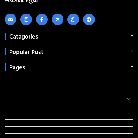
સંપર્કમાં રહેવા
Catagories
Popular Post
Pages
Categories
સરકારી માહિતી
રંગોળી
ધર્મ દર્શન
ટેકનોલોજી
હિસ્ટ્રી
મહાપુરુષો
સરકારી નોકરી