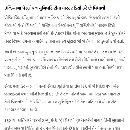
ઇન્ડિયાના વેસ્લીયન યુનિવર્સિટીમાં માસ્ટર ડિગ્રી કરે છે વિદ્યાર્થી
પીડિત વિદ્યાર્થીનું નામ સૈયદ મઝહિર અલી હોવાનું કહેવાય છે. અલી હૈદરાબાદનો
રહેવાસી છે. તે શિકાગોની ઇન્ડિયાના વેસ્લીયન યુનિવર્સિટીમાંથી માસ્ટર ડિગ્રી
મેળવવા માટે અભ્યાસ કરી રહ્યો છે. ABC7 શિકાગોના અહેવાલ મુજબ, 4 ફેબ્રુઆરીએ
વેસ્ટ રિજમાં તેમના એપાર્ટમેન્ટ પાસે સશસ્ત્ર લૂંટારાઓએ તેમના પર હુમલો કર્યો હતો.
અલીએ જણાવ્યું હતું કે આ દુર્ઘટના તેની સાથે ત્યારે થઈ જ્યારે તે ભોજન લઈને ઘરે
પરત ફરી રહ્યો હતો. આ દરમિયાન 4 લોકોએ તેને ઘેરી લીધો અને લાતો અને મુક્કાથી
મારવાનું શરૂ કર્યું. હુમલાખોરો તેનો ફોન પણ છીનવીને ભાગી ગયા હતા. તેમણે મદદ
માટે વિનંતી કરી છે.
સૈયદ મઝાહિર અલીની પત્ની સૈયદા રૂકુલિયા ફાતિમા રિઝવીએ વિદેશ મંત્રી એસ
જયશંકરને પત્ર લખીને વિનંતી કરી છે. તે તેના પતિને જોવા અમેરિકા જવા માંગે છે.
તેણે વિનંતી કરી છે કે વિદેશ મંત્રાલય સુનિશ્ચિત કરે કે તેના પતિ સાથે યોગ્ય રીતે
સારવાર કરવામાં આવે.
રૂકુલીયા ફાતિમાએ પત્રમાં લખ્યું છે કે, “હું શિકાગો, યુએસએમાં મારા પતિની સુરક્ષાને
લઈને ખૂબ જ ચિંતિત છું. હું તમને વિનંતી કરું છું કે કૃપા કરીને તેમને સારી સારવાર