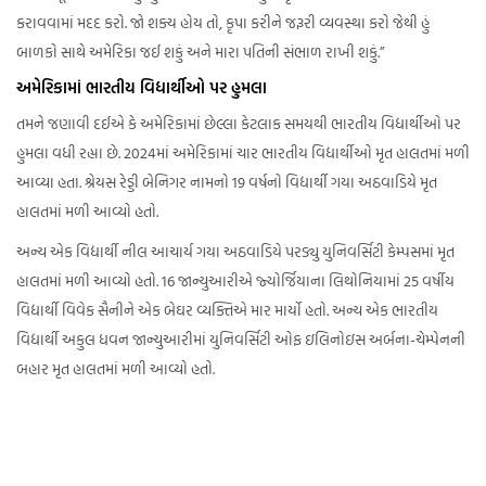
કરાવવામાં મદદ કરો. જો શક્ય હોય તો, કૃપા કરીને જરૂરી વ્યવસ્થા કરો જેથી હું
બાળકો સાથે અમેરિકા જઈ શકું અને મારા પતિની સંભાળ રાખી શકું.”
અમેરિકામાં ભારતીય વિદ્યાર્થીઓ પર હુમલા
તમને જણાવી દઈએ કે અમેરિકામાં છેલ્લા કેટલાક સમયથી ભારતીય વિદ્યાર્થીઓ પર
હુમલા વધી રહ્યા છે. 2024માં અમેરિકામાં ચાર ભારતીય વિદ્યાર્થીઓ મૃત હાલતમાં મળી
આવ્યા હતા. શ્રેયસ રેડ્ડી બેનિગર નામનો 19 વર્ષનો વિદ્યાર્થી ગયા અઠવાડિયે મૃત
હાલતમાં મળી આવ્યો હતો.
અન્ય એક વિદ્યાર્થી નીલ આચાર્ય ગયા અઠવાડિયે પરડ્યુ યુનિવર્સિટી કેમ્પસમાં મૃત
હાલતમાં મળી આવ્યો હતો. 16 જાન્યુઆરીએ જ્યોર્જિયાના લિથોનિયામાં 25 વર્ષીય
વિદ્યાર્થી વિવેક સૈનીને એક બેઘર વ્યક્તિએ માર માર્યો હતો. અન્ય એક ભારતીય
વિદ્યાર્થી અકુલ ધવન જાન્યુઆરીમાં યુનિવર્સિટી ઓફ ઇલિનોઇસ અર્બના-ચેમ્પેનની
બહાર મૃત હાલતમાં મળી આવ્યો હતો.