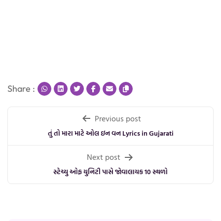
Share :
Post
Previous post
navigation
તું તો મારા માટે ઓલ ઇન વન Lyrics in Gujarati
Next post
સ્ટેચ્યુ ઓફ યુનિટી પાસે જોવાલાયક 10 સ્થળો