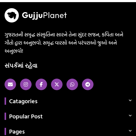
ગુજરાતની સમૃદ્ધ સંસ્કૃતિના સારને તેના સુંદર ભજન, કવિતા અને
ગીતો દ્વારા અનુભવો. સમૃદ્ધ વારસો અને પરંપરાઓ જુઓ અને
અનુભવો!
સંપર્કમાં રહેવા
Catagories
Popular Post
Pages