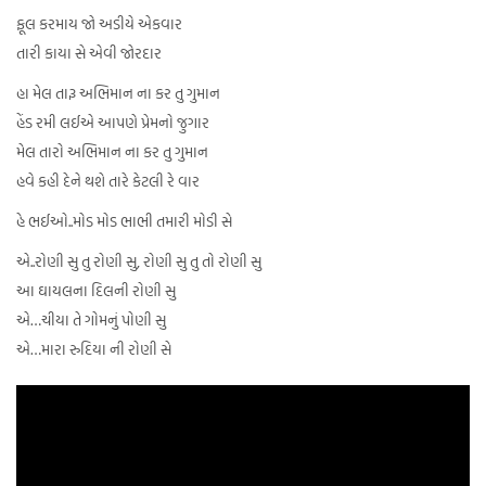
ફૂલ કરમાય જો અડીયે એકવાર
તારી કાયા સે એવી જોરદાર
હા મેલ તારૂ અભિમાન ના કર તુ ગુમાન
હેંડ રમી લઈએ આપણે પ્રેમનો જુગાર
મેલ તારો અભિમાન ના કર તુ ગુમાન
હવે કહી દેને થશે તારે કેટલી રે વાર
હે ભઈઓ..મોડ મોડ ભાભી તમારી મોડી સે
એ..રોણી સુ તુ રોણી સુ, રોણી સુ તુ તો રોણી સુ
આ ઘાયલના દિલની રોણી સુ
એ…ચીયા તે ગોમનું પોણી સુ
એ…મારા રુદિયા ની રોણી સે