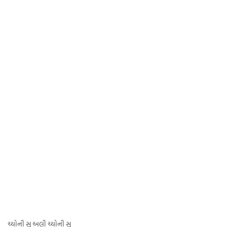
ચ્યોની સુ અલી ચ્યોની સુ