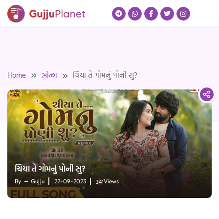
Skip
to
content
Home
ચિયા તે ગોમનું પોની સુ?
સોન્ગ
ચિયા તે ગોમનું પોની સુ?
341
By
Gujju
22-09-2023
Views