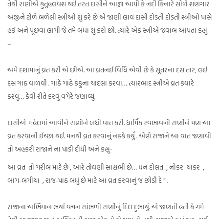
તેથી રાણીએ કુતુહલવશ થઈ તરત દાસીને આજ્ઞા આપી કે નદી કિનારે સોળે શણગાર
અજીને ટોળે બળેલી સ્ત્રીઓ શું કરે છે એ જાણી લાવ દાસી દોડતી દોડતી સ્ત્રીઓ પાસે
હઈ અને પૂછવા લાગી જે તમે બધા શું કરો છો. ત્યારે એક સ્ત્રીએ જવાબ આપતા કહ્યું
–
અમે દશામાનું વ્રત કરી એ છીએ. આ વ્રતનઈ વિધિ એવી છે કે સૂતરના દસ તાર, લઈ
દસ ગાંઠ વાળવી . ગાંઠે ગાંઠે કંકુના ચાંદલા કરવા… ત્યારબાદ સ્ત્રીએ વ્રત ક્યારે
કરવું… કેવી રીતે કરવું વગેરે જણાવ્યું.
દાસીએ મહેલમાં આવીને રાણીને બધી વાત કરી. ધાર્મિક સ્વભાવની રાણીને પણ આ
વ્રત કરવાની ઈચ્છા થઈ. મનથી વ્રત કરવાનું નક્કે કર્યું . એણે રાજાને આ વાત જણાવી
તો અહંકરી રાજાને ના પાડી દીધી અને કહ્યું-
આ વ્રત તો ગરીબ માટે છે , આરે તોઘણી સાહ્યબી છે… ધન દોલત , નોકર ચાકર ,
બાગ-બગીચા , રાજ-પાઠ બધું છે માટે આ વ્રત કરવાનું જ છોડી દે ” .
રાજાના અભિમાન ભર્યા વચન સાંભળી રાણીનું દિલ દુભાયું. એ જાણતી હતી કે ગમે