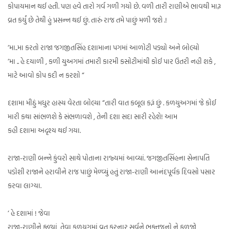
કોપાયમાન થઈ હતી. પણ હવે તારો ગર્વ ગળી ગયો છે. વળી તારી રાણીએ ભાવથી મારૂ
વ્રત કર્યું છે તેથી હું પ્રસન્ન થઈ છું. તારું રાજ તમે પાછું મળી જશે .!
‘મા..મા કરતો રાજા જગજીતસિંહ દશામાના પગમાં આળોટી પડ્યો અને બોલ્યો
‘મા .. હે દયાળી , કળી યુઅગમાં તમારી કારમી કસોટીમાંથી કોઈ પાર ઉતરી નહી શકે ,
માટે આવો કોપ કદી ન કરશો “
દશામા મીઠું મધુર હાસ્ય વેરતા બોલ્યા “તારી વાત કબૂલ કરૂં છું . કળયુઅગમાં જે કોઈ
મારી કથા સાંભળશે કે સંભળાવશે , તેની દશા સદા સારી રહેશે! આમ
કહી દશામા અદૃશ્ય થઈ ગયા.
રાજા-રાણી બન્ને કુંવરો સાથે પોતાના રાજ્યમાં આવ્યાં. જગજીતસિંહના સેનાપતિ
પડોશી રાજાને હરાવીને રાજ પાછું મેળ્વ્યું હતું રાજા-રાણી આનંદપૂર્વક દિવસો પસાર
કરવા લાગ્યા.
‘ હે દશામાં ! જેવા
રાજા-રાણીને ફ્ળ્યાં ,તેવા કળયુગમાં વ્રત કરનાર સર્વને ભક્તજનો ને ફળજો