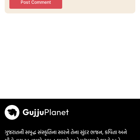
ગુજરાતની સમૃદ્ધ સંસ્કૃતિના સારને તેના સુંદર ભજન, કવિતા અને