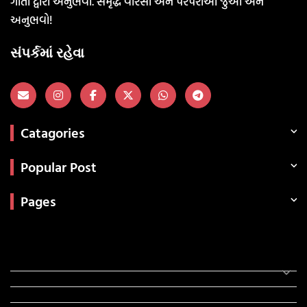
ગીતો દ્વારા અનુભવો. સમૃદ્ધ વારસો અને પરંપરાઓ જુઓ અને
અનુભવો!
સંપર્કમાં રહેવા
Catagories
Popular Post
Pages
Categories
સરકારી માહિતી
રંગોળી
ધર્મ દર્શન