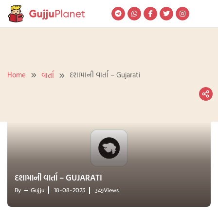
Skip
to
content
Home
દશામાની વાર્તા – Gujarati
વાર્તા
દશામાની વાર્તા – GUJARATI
349
By
Gujju
18-08-2023
Views