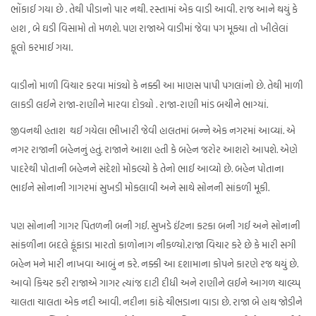
ભોંકાઈ ગયા છે . તેથી પીડાનો પાર નથી. રસ્તામાં એક વાડી આવી. રાજ આને થયું કે
હાશ , બે ઘડી વિસામો તો મળશે. પણ રાજાએ વાડીમાં જેવા પગ મૂક્યા તો ખીલેલાં
ફૂલો કરમાઈ ગયા.
વાડીનો માળી વિચાર કરવા માંડ્યો કે નક્કી આ માણસ પાપી પગલાંનો છે. તેથી માળી
લાકડી લઈને રાજા-રાણીને મારવા દોડ્યો . રાજા-રાણી માંડ બચીને ભાગ્યાં.
જીવનથી હતાશ થઈ ગયેલા ભીખારી જેવી હાલતમાં બન્ને એક નગરમાં આવ્યાં. એ
નગર રાજાની બહેનનું હતું. રાજાને આશા હતી કે બહેન જરોર આશરો આપશે. એણે
પાદરેથી પોતાની બહેનને સંદેશો મોકલ્યો કે તેનો ભાઈ આવ્યો છે. બહેન પોતાના
ભાઈને સોનાની ગાગરમાં સુખડી મોકલાવી અને સાથે સોનની સાંકળી મૂકી.
પણ સોનાની ગાગર પિતળની બની ગઈ. સુખડે ઈંટના કટકા બની ગઈ અને સોનાની
સાંકળીના બદલે ફૂંફાડા મારતો કાળોનાગ નીકળ્યો.રાજા વિચાર કરે છે કે મારી સગી
બહેન મને મારી નાખવા આબું ન કરે. નક્કી આ દશામાના કોપને કારણે રજ થયું છે.
આવો કિચર કરી રાજાએ ગાગર ત્યાંજ દાટી દીધી અને રાણીને લઈને આગળ ચાલ્ય્પ્
ચાલતા ચાલતા એક નદી આવી. નદીના કાંઠે ચીભડાના વાડા છે. રાજા બે હાથ જોડીને