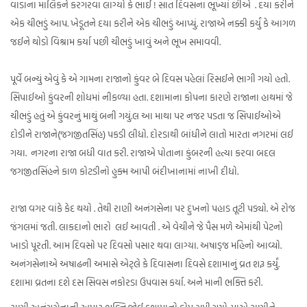
વાડાના માલિકને કરગરવા લાગ્યો કે ભાઈ ! સાત દિવસના ભૂખ્યાં છીએ . દયા કરીને
એક ચીભડું આપ. ખેડૂતને દયા કરીને એક ચીભડું આપ્યું. રાજાએ નક્કી કર્યું કે આગળ
જઈને થોડો વિશ્રામ કર્યા પછી ચીભડું ખાવું અને ભૂખ સમાવવી.
પૂર્વે બન્યું એવું કે એ ગામના રાજાનો કુંવર બે દિવસ પહેલાં રિસઈને ભાગી ગયો હતો.
સિપાઈઓ કુંવરની શોધમાં નીકળ્યા હતા. દશામાના કોપના કારણે રાજાના હાથમાં જે
ચીભડું હતું એ કુંવરનું માથું બની ગયું.લ આ માથા પર નજર પડતા જ સિપાઈઓએ
દોડીને રાજાને(જગજીતસિંહ) પકડી લીધો. દોરડાથી બાંધીને લાતો મારતા નગરમાં લઈ
ગયા. નગરના રાજા બધી વાત કરી. રાજાએ પોતાના કુંબરની હત્યા કરવા બદલ
જગજીતસિંહને કાળ કોટડીનો હુક્મ આપી બંદીખાનામાં નાખી દીધો.
રાજા વગર વાંકે કેદ થયો . તેથી રાણી અનંગસેના પર દુખનો પહાડ તૂટી પડ્યો. એ રોજ
જંગલમાં જતી. લાકદાનો ભારો લઈ આવતી . એ વેચીને જે પૈસ મળે એમાંથી પેટનો
ખાડો પૂરતી. આમ દિવસો પર દિવસો પસાર થવા લાગ્યા. અષાડ્જ મહિનો આવ્યો.
અનંગસેનાએ અષાઢની અમાસે એટ્લે કે દિવાસના દિવસે દશામાનું વ્રત શરૂ કર્યું.
દશામા વ્રતના દશે દસ સિવસ નકોરડા ઉપવાસ કર્યા. અને માની ભક્તિ કરી.