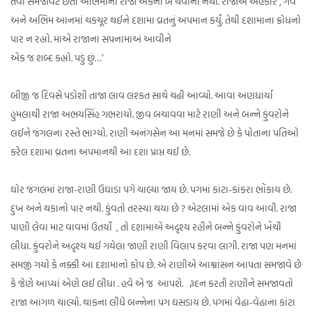
તેવી સમજાવટ છતાં અભિમાની રાજા એકનો બે થવાનો નથી. રાજાએ અહંકાર , ગર્વ
અને અભિમ આનમાં ચકચૂર થઈને દશામા વ્રતનું અપમાન કર્યું. તેથી દશામાના ક્રોધનો
પાર ન રહ્યો. માએ રાજાના સપનામાઅં આવીને
એક જ શબ્દ કહ્યો. પડું છું…’
બીજી જ દિવસે પડોશી તાજા લાવ લશ્કત સાથે ચઢી આવ્યો. આવા અણધાર્યા
હુમલાથી રાજા અભયસિંહ ગભરાયો. જીવ બચાવવા માટે રાણી અને બન્ને કુંવરોને
લઈને જંગલના રસ્તે ભાગ્યો. રાણી અનંગસેન આ મનમાં સમજે છે કે પોતાના પતિઓ
કરેલ દશામા વ્રતના અપમાનથી આ દશા પ્રાપ્ત થઈ છે.
ઘોર જંગલમાં રાજા-રાણી ઉઘાડા પગે ચાલ્યા જાય છે. પગમાં કાંટા-કાંકરા ભોંકાય છે.
દુખ અને થકાનો પાર નથી. કુંવતો તરસ્યા થયા છે ? એટલામાં એક વાવ આવી. રાજા
પાણી લેવા માટ વાવમાં ઉતર્યો , તો દશામાએ અદૃશ્ય રહીને બન્ને કુંવરોને ખેંચી
લીધા. કુંવરોને અદૃશ્ય થઈ ગયેલા જાણી રાણી વિલાપ કરવા લાગી. રાજા પણ મનમાં
સમજી ગયો કે નક્કી આ દશામાનો કોપ છે. એ રાણીએ આશ્વાસન આપતા સમજાવે છે
કે જેણે આપ્યાં એણે લઈ લીધા . હવે એ જ આપશે. રૂદન કરતી રાણીને સમજાવતો
રાજા આગળ ચાલ્યો. થાકના લીધે બન્નેના પગ ઘસડાય છે. પગમાં વેઢા-વેઢાના કાંટા