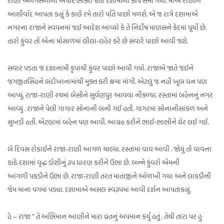
રાણી અનંગસેનાની અપાર ભક્તિ જોઈ દશામાનો કોપ સમી ગયો. માએ રાણીને
આશીર્વાદ આપતા કહ્યું કે કાલે રમે તારો પતિ પાછો મળશે. એ જ રાત્રે દશામાએ
નગરના રાજાને સ્વપનમાં જઈ આદેશ આપ્યો કે તે નિર્દોષ માણસને કેદમાં પૂર્યો છે.
તારો કુંવર તો એના મોસાળમાં લીલા-લહેર કરે છે સવારે પાછો આવી જશે.
સવાર પડતા જ દશાનામી કૃપાથી કુંવર પાછો આવી ગયો. રાજાએ જાતે જઈને
જગજીતસિંહને બંદીખાનામાંથી મુક્ત કરી ક્ષમા માંગી. એટલું જ નહી ખૂબ ધન પણ
આપ્યું. રાજા-રાણી રથમાં બેસીને સુર્વણપુર આવવા નીક્ળ્યા. રસ્તામાં બહેનનું નગર
આવ્યું . રાજાને પેલી ગાગાર સોનાની બની ગઈ હતી. ગાગરમાં સોનાનીસાંકળ અને
સુખડી હતી. એટલામાં બહેન પણ આવી. આગ્રહ કરીને ભાઈ-ભાભીને ઘેર લઈ ગઈ.
બે દિવસ રોકાઈને રાજા-રાણી આગળ ચાલ્યા. રસ્તામાં વાવ આવી . જોયું તો વાવના
કાંઠે દશામાં વૃદ્ધ ડોશીનું રૂપ ધારણ કરીને ઉભા છે. બન્ને કુંવરો એમની
આંગળી પકડીને ઉભા છે. રાજા-રાણી તરત માતાજીને ઓળખી ગયા અને લાકડીની
જેમ માના પગમાં પડ્યા. દશામાએ અસલ સ્વરૂપમાં આવી દર્શન આપતાકહ્યું.
હે – રાજા ” તે અભિમાન આણીને મારા વ્રતનું અપમાન કર્યું હતું . તેથી તારા પર હું