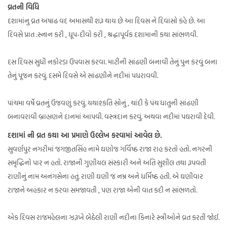
વ્રતની વિધિ
દશામાંનુ વ્રત અષાઢ વદ અમાસથી શરૂ થાય છે આ દિવસ ને દિવાસો કહે છે. આ
દિવસે પ્રાત :સ્નાન કરી , ધૂપ-દીવો કરી , શ્રદ્ધાપૂર્વક દશામાની કથા સાંભળવી.
દસ દિવસ સુધી નકોરડા ઉપવાસ કરવા. માટીની સાંઢણી બનાવી તેનું પુન કરવું બના
તેનું પૂજન કરવું. દસમે દિવસે એ સાંઢણીને નદીમાં પધરાવવી.
પાંચમા વર્ષે વ્રતનું ઉજવણું કરવું. યથાશ્કતિ સોનું , ચાંદી કે પંચ ધાતુની સાંઢણી
બનાવરાવી બ્રાહ્મણને દાનમાં આપવી. વસ્ત્રદાન કરવું. અથવા નદીમાં પઘરાવી દેવી.
દશામાં ની વ્રત કથા આ પ્રમાણે ઉલ્લેખ કરવામાં આવેલ છે.
સુવર્ણપુર નગરીમાં જગજીતસિંહ નામે ઘણોજ ગર્વિષ્ઠ રાજા રાહ કરતો હતો. નગરની
સમૃદ્ધિનો પાર ન હતો. રાજાની ગુણીયલ સંસ્કારી અને અતિ સુશીલ તથા રૂપવતી
રાણીનું નામ અનંગસેના હતું. રાણી ઘણી જ નમ્ર અને ધર્મિષ્ઠ હતી. એ ઘણીવાર
રાજાને અહંકાર ન કરવા સમજાવતી , પણ રાજા એની વાત કદી ન સાંભળતો.
એક દિવસ રાજમહેલના ઝરૂખે બેઠેલી રાણી નદીના કિનારે સ્ત્રીઓને વ્રત કરતી જોઈ.