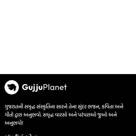
ગુજરાતની સમૃદ્ધ સંસ્કૃતિના સારને તેના સુંદર ભજન, કવિતા અને
ગીતો દ્વારા અનુભવો. સમૃદ્ધ વારસો અને પરંપરાઓ જુઓ અને
અનુભવો!