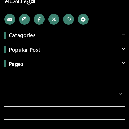
સંપર્કમાં રહેવા
Catagories
Popular Post
Pages
Categories
સરકારી માહિતી
રંગોળી
ધર્મ દર્શન
ટેકનોલોજી
હિસ્ટ્રી
મહાપુરુષો