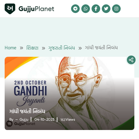
Skip
to
content
Home
ગાંધી જયંતી નિબંધ
શિક્ષણ
ગુજરાતી નિબંધ
ગાંધી જયંતી નિબંધ
163
By
Gujju
04-10-2023
Views