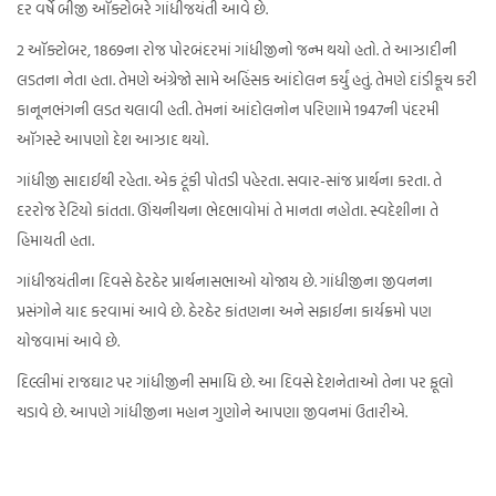
દર વર્ષે બીજી ઑક્ટોબરે ગાંધીજયંતી આવે છે.
2 ઑક્ટોબર, 1869ના રોજ પોરબંદરમાં ગાંધીજીનો જન્મ થયો હતો. તે આઝાદીની
લડતના નેતા હતા. તેમણે અંગ્રેજો સામે અહિંસક આંદોલન કર્યું હતું. તેમણે દાંડીકૂચ કરી
કાનૂનભંગની લડત ચલાવી હતી. તેમનાં આંદોલનોન પરિણામે 1947ની પંદરમી
ઑગસ્ટે આપણો દેશ આઝાદ થયો.
ગાંધીજી સાદાઈથી રહેતા. એક ટૂંકી પોતડી પહેરતા. સવાર-સાંજ પ્રાર્થના કરતા. તે
દરરોજ રેટિયો કાંતતા. ઊંચનીચના ભેદભાવોમાં તે માનતા નહોતા. સ્વદેશીના તે
હિમાયતી હતા.
ગાંધીજયંતીના દિવસે ઠેરઠેર પ્રાર્થનાસભાઓ યોજાય છે. ગાંધીજીના જીવનના
પ્રસંગોને યાદ કરવામાં આવે છે. ઠેરઠેર કાંતણના અને સફાઈના કાર્યક્રમો પણ
યોજવામાં આવે છે.
દિલ્લીમાં રાજઘાટ પર ગાંધીજીની સમાધિ છે. આ દિવસે દેશનેતાઓ તેના પર ફૂલો
ચડાવે છે. આપણે ગાંધીજીના મહાન ગુણોને આપણા જીવનમાં ઉતારીએ.