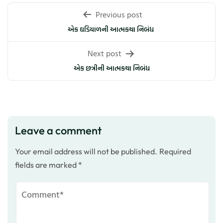
Post
Previous post
navigation
એક ઘડિયાળની આત્મકથા નિબંધ
Next post
એક છત્રીની આત્મકથા નિબંધ
Leave a comment
Your email address will not be published.
Required
fields are marked
*