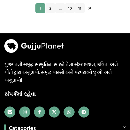
2
10
11
1
…
ગુજરાતની સમૃદ્ધ સંસ્કૃતિના સારને તેના સુંદર ભજન, કવિતા અને
ગીતો દ્વારા અનુભવો. સમૃદ્ધ વારસો અને પરંપરાઓ જુઓ અને
અનુભવો!
સંપર્કમાં રહેવા
Catagories