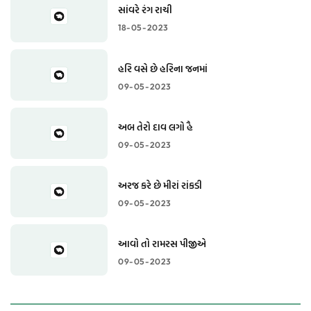
સાંવરે રંગ રાચી
18-05-2023
હરિ વસે છે હરિના જનમાં
09-05-2023
અબ તેરો દાવ લગો હૈ
09-05-2023
અરજ કરે છે મીરાં રાંકડી
09-05-2023
આવો તો રામરસ પીજીએ
09-05-2023