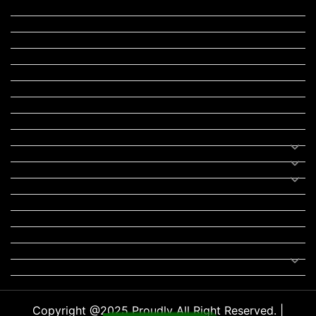
ટુરિઝમ
રેસિપી
આરોગ્ય
લાઈફ સ્ટાઇલ
RTO
યોજના
રાજનીતિ
ફીફા
તહેવાર
સમાચાર
યોગા
મોટીવેશનલ સ્ટેટ્સ
સ્ટેટ્સ
ફન ઝોન
સોન્ગ
લિરિક્સ
Uncategorized
Copyright @2025 Proudly All Right Reserved. |