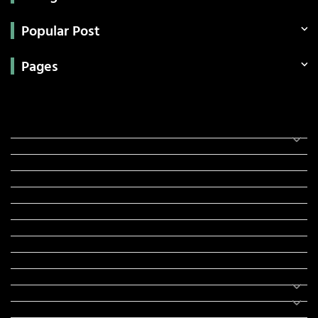
Popular Post
Pages
Categories
સરકારી માહિતી
રંગોળી
ધર્મ દર્શન
ટેકનોલોજી
હિસ્ટ્રી
મહાપુરુષો
સરકારી નોકરી
સુવિચારો
અભ્યાસ સામગ્રી
શિક્ષણ
વાર્તા
IPL