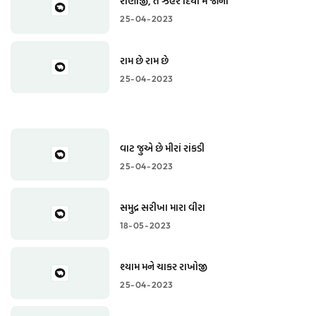
રાણાજી, તૈં ઝહર દિયો મૈં જાની
25-04-2023
રામ છે રામ છે
25-04-2023
વાટ જુએ છે મીરાં રાંકડી
25-04-2023
સમુદ્ર સરીખા મારા વીરા
18-05-2023
શ્યામ મને ચાકર રાખોજી
25-04-2023