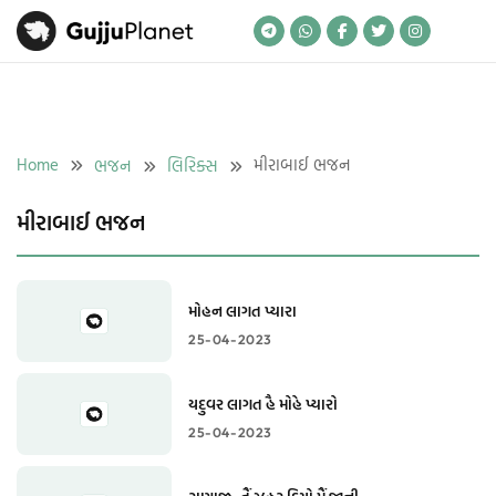
Skip
to
content
Home
મીરાબાઈ ભજન
ભજન
લિરિક્સ
મીરાબાઈ ભજન
મોહન લાગત પ્યારા
25-04-2023
યદુવર લાગત હૈ મોહે પ્યારો
25-04-2023