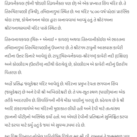
તિરૂવનૈકવલ (જેની જોડણી તિરૂવનૈકલ પણ છે) એ એક પ્રખ્યાત શિવ મંદિર છે. તે
તિરુચિરાપલ્લી (ત્રિચી), તમિલનાડુમાં સ્થિત છે. આ મંદિર ૧૮૦૦ વર્ષ પહેલાં પ્રારંભિક
ચોલ રાજા, કોચેનગનન ચોલા દ્વારા બનાવવામાં આવ્યું હતું. તે શ્રીરંગમના
શ્રીરંગનાથસ્વામી મંદિર પાસે સ્થિત છે.
તિરુવનાયકવલ (થિરુ + એનાઈ + કાવલ) અથવા તિરુવાનીકોઈલ એ ભારતના
તમિલનાડુમાં તિરુચિરાપલ્લીનું ઉપનગર છે. તે શ્રીરંગમ ટાપુની આસપાસ કાવેરી
નદીના ઉત્તર કિનારે આવેલું છે. ટાપુ [થિરુવનૈકવલ-શ્રીરંગમ] કાવેરી નદી (દક્ષિણ)
અને કોલ્લીદામ (ઉત્તરીય) નદીથી ઘેરાયેલું છે, કોલ્લીદામ એ કાવેરી નદીનું ઉત્તરીય
વિતરણ છે.
અહીં પ્રસિદ્ધ જંબુકેશ્વર મંદિર આવેલું છે. મંદિરના પ્રમુખ દેવતા ભગવાન શિવ
(જંબુકેશ્વર) છે અને દેવી શ્રી અખિલંદેશ્વરી છે. તે પંચ-ભૂત સ્થળ (પાણી)માંના એક
તરીકે આદરણીય છે. શિવલિંગની નીચે મીઠા પાણીનું ઝરણું છે. કહેવાય છે કે શ્રી
આદિ શંકરાચાર્યએ આ મંદિરની મુલાકાત લીધી હતી અને દેવી માટે તાત્યાંક્ય
(કાનની વીંટી)નો અભિષેક કર્યો હતો. આ એમણે દેવીની પ્રતિષ્ઠાને સુનિશ્ચિત કરવા
માટે કરવા માટે કર્યું હતું કે જયાં એ સુવમ્ય રૂપમાં રહે છે.
આ વિશ્વ વિખ્યાત નોબેલ પારિતોષિક વિજેતા સર સી. વી. રામનનું તે જન્મસ્થળ પણ