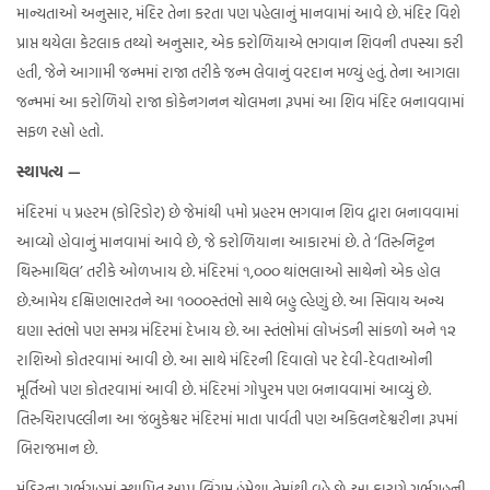
માન્યતાઓ અનુસાર, મંદિર તેના કરતા પણ પહેલાનું માનવામાં આવે છે. મંદિર વિશે
પ્રાપ્ત થયેલા કેટલાક તથ્યો અનુસાર, એક કરોળિયાએ ભગવાન શિવની તપસ્યા કરી
હતી, જેને આગામી જન્મમાં રાજા તરીકે જન્મ લેવાનું વરદાન મળ્યું હતું. તેના આગલા
જન્મમાં આ કરોળિયો રાજા કોકેનગનન ચોલમના રૂપમાં આ શિવ મંદિર બનાવવામાં
સફળ રહ્યો હતો.
સ્થાપત્ય —
મંદિરમાં ૫ પ્રહરમ (કોરિડોર) છે જેમાંથી ૫મો પ્રહરમ ભગવાન શિવ દ્વારા બનાવવામાં
આવ્યો હોવાનું માનવામાં આવે છે, જે કરોળિયાના આકારમાં છે. તે ‘તિરુનિટ્ટન
થિરુમાથિલ’ તરીકે ઓળખાય છે. મંદિરમાં ૧,૦૦૦ થાંભલાઓ સાથેનો એક હોલ
છે.આમેય દક્ષિણભારતને આ ૧૦૦૦સ્તંભો સાથે બહુ લ્હેણું છે. આ સિવાય અન્ય
ઘણા સ્તંભો પણ સમગ્ર મંદિરમાં દેખાય છે. આ સ્તંભોમાં લોખંડની સાંકળો અને ૧૨
રાશિઓ કોતરવામાં આવી છે. આ સાથે મંદિરની દિવાલો પર દેવી-દેવતાઓની
મૂર્તિઓ પણ કોતરવામાં આવી છે. મંદિરમાં ગોપુરમ પણ બનાવવામાં આવ્યું છે.
તિરુચિરાપલ્લીના આ જંબુકેશ્વર મંદિરમાં માતા પાર્વતી પણ અકિલનદેશ્વરીના રૂપમાં
બિરાજમાન છે.
મંદિરના ગર્ભગૃહમાં સ્થાપિત અપ્પુ લિંગમ હંમેશા તેમાંથી વહે છે. આ કારણે ગર્ભગૃહની