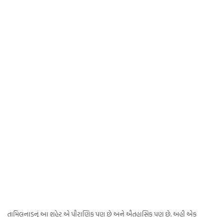
તામિલનાડુનું આ શહેર એ પૌરાણિક પણ છે અને ઐતહાસિક પણ છે. અહી એક