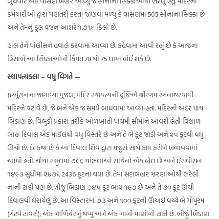
બુધવારે એક વાસણ બહાર આવ્યું જે સોનાના સિક્કાઓથી ભરેલું હતું. મંદિરના
કર્મચારીઓ દ્વારા ગણતરી કરતાં જાણવા મળ્યું કે વાસણમાં 505 સોનાના સિક્કા છે
અને તેમનું કુલ વજન આશરે ૧.૭૧૬ કિલો છે.
હાલ તેને પોલીસને હવાલે કરવામાં આવ્યા છે. કહેવામાં આવી રહ્યું છે કે આજના
હિસાબે આ સિક્કાઓની કિંમત 70 થી 75 લાખ હોઈ શકે છે.
સ્થાપત્યકલા – વધુ વિગતે —
ફર્ગ્યુસનના જણાવ્યા મુજબ, મંદિર સ્થાપત્યની દૃષ્ટિએ શ્રીરંગમ રંગનાથસ્વામી
મંદિરને વટાવે છે, જે બંને એક જ સમયે બાંધવામાં આવ્યા હતા. મંદિરની અંદર પાંચ
બિડાણ છે. વિબુડી પ્રકારા તરીકે ઓળખાતી પાંચમી સીમાને આવરી લેતી વિશાળ
બાહ્ય દિવાલ એક માઈલથી વધુ વિસ્તરે છે અને તે બે ફૂટ જાડી અને ૨૫ ફૂટથી વધુ
ઊંચી છે. દંતકથા છે કે આ દિવાલ શિવ દ્વારા મજૂરો સાથે કામ કરીને બનાવવામાં
આવી હતી. ચોથા સંકુલમાં ૭૯૬ થાંભલાઓ સાથેનો એક હોલ છે અને ઇસવીસન
૧૪૯૩ સુધીમાં ૨૪૩૬ 2436 ફૂટના થયાં છે. તેમાં સદાબહાર ઝરણાંઓથી ભરેલી
નાની ટાંકી પણ છે. ત્રીજું બિડાણ ૭૪૫ ફૂટ બાય ૧૯૭ છે અને તે ૩૦ ફૂટ ઊંચી
દિવાલથી ઘેરાયેલું છે. આ વિસ્તારમાં ૭૩ અને ૧૦૦ ફૂટની ઊંચાઈ વચ્ચે બે ગોપુરમ
(ગેટવે ટાવર્સ), એક નાળિયેરનું થપ્પુ અને એક નાની પાણીની ટાંકી છે. બીજું બિડાણ