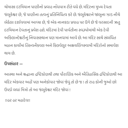
ચોમાસા દરમિયાન પાણીનો પ્રવાહ નોંધપાત્ર રીતે વધે છે. મંદિરના મુખ્ય દેવતા
જંબુકેશ્વર છે, જે પાણીના તત્વનું પ્રતિનિધિત્વ કરે છે. જંબુકેશ્વરને જાંબુના ઝાડ નીચે
બેઠેલા દર્શાવવામાં આવ્યા છે, જે એક નાનકડા પ્રવાહ પર ઉગે છે જે વરસાદની ઋતુ
દરમિયાન દેવતાનું પ્રવેશ હશે. મંદિરમાં દેવી પાર્વતીના સ્વરૂપોમાંથી એક દેવી
અકિલાન્દેશ્વરીનું નિવાસસ્થાન પણ માનવામાં આવે છે. આ મંદિર સાથે સંબંધિત
મહાન કાર્યોમાં તિરુવનૈકવલ અને કિલવેલુર અક્ષયલિંગસ્વામી મંદિરોનો સમાવેશ
થાય છે.
ઉપસંહાર —
આસ્થા અને શ્રદ્ધાના દ્રષ્ટિકોણથી તથા પૌરાણિક અને ઐતિહાસિક દ્રષ્ટિકોણથી આ
મંદિર એકવાર અહીં પણ અનેકોવાર જોવાં જેવું તો છે જ ! તો રાહ કોની જુઓ છો
ઉપડો બધાં મિત્રો તો આ જંબુકેશ્વર મંદિર જોવાં !
!!હર હર મહાદેવ!!