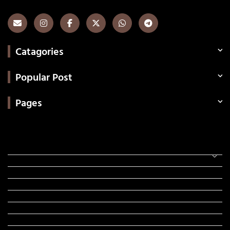
Catagories
Popular Post
Pages
Categories
સરકારી માહિતી
રંગોળી
ધર્મ દર્શન
ટેકનોલોજી
હિસ્ટ્રી
મહાપુરુષો
સરકારી નોકરી