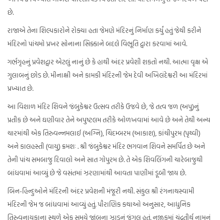
છે.
રાજાએ તેના શિલ્પકારોને રોક્યા હતા જેમણે મંદિરનું નિર્માણ કર્યું હતું જેથી કરીને
મંદિરનો પાંચમો પ્રખર સોનાના સિક્કાને બદલે વિભૂતિ દ્વારા કરવામાં આવે.
ગર્ભગૃહનું પ્રવેશદ્વાર એટલું નાનું છે કે હાથી અંદર પ્રવેશી શકતો નથી. આત્મા વૃક્ષ એ
ગુલાબનું છોડ છે. મીનાક્ષી અને કામકી મંદિરની જેમ દેવી અખિલંદેશ્વરી આ મંદિરમાં
પ્રખ્યાત છે.
આ વિશાળ મંદિર શિવને જંબુકેશ્વર ઉત્સવ તરીકે ઉજવે છે, જે તત્વ જળ (અપુ)નું
પ્રતીક છે અને ઘણીવાર તેને અપુષ્ટલમ તરીકે ઓળખવામાં આવે છે અને તેથી અન્ય
ચારમાંથી એક તિરુવન્નમલાઈ (અગ્નિ), ચિદમ્બરમ (આકાશ), કાંચીપુરમ (પૃથ્વી)
અને કાલહસ્તી (વાયુ) ક્રમશઃ . શ્રી જંબુકેશ્વર મંદિર ભગવાન શિવને સમર્પિત છે અને
તેની પાંચ સમબાજુ દિવાલો અને સાત ગોપુરમ છે. તે એક શિવલિંગની ચારેબાજુથી
બાંધવામાં આવ્યું છે જે વસંતમાં ઝરણામાંથી આવતા પાણીમાં ડૂબી જાય છે.
બિન-હિન્દુઓને મંદિરની અંદર પ્રવેશની મંજૂરી નથી. સંકુલ શ્રી રંગનાથસ્વામી
મંદિરની જેમ જ બાંધવામાં આવ્યું હતું. પૌરાણિક કથાઓ અનુસાર, આધુનિક
તિરુવનાયકાના સ્થળે એક સમયે જાંબુના ઝાડનું જંગલ હતું. નજીકમાં ચંદ્રતીર્થ નામનું