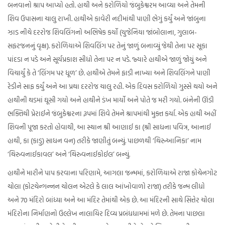
બનવાનો શ્રાપ આપ્યો હતો. હાથી અને કરોળિયો જંબુકેશ્વરમ આવ્યા અને તેમની
શિવ ઉપાસના ચાલુ રાખી. હાથીએ કાવેરી નદીમાંથી પાણી ભેગું કર્યું અને જાંબુના
ઝાડ નીચે દરરોજ શિવલિંગનો અભિષેક કર્યો (યુજેનિયા જાંબોલાના, ગુલાબ-
સફરજનનું વૃક્ષ). કરોળિયાએ શિવલિંગ પર તેનું જાળું બનાવ્યું જેથી તેના પર સૂકા
પાંદડા ન પડે અને સૂર્યપ્રકાશ સીધો તેના પર ન પડે. જ્યારે હાથીએ જાળું જોયું અને
વિચાર્યું કે તે ‘લિંગમ પર ધૂળ’ છે. હાથીએ તેમને ફાડી નાખ્યા અને શિવલિંગને પાણી
રેડીને સાફ કર્યું અને આ પ્રથા દરરોજ ચાલુ રહી. એક દિવસ કરોળિયો ગુસ્સે થયો અને
હાથીની થડમાં ઘૂસી ગયો અને હાથીને ડંખ માર્યો અને પોતે જ મરી ગયો. બંનેની ઊંડી
ભક્તિથી પ્રેરાઈને જંબુકેશ્વરના રૂપમાં શિવે તેમને શ્રાપમાંથી મુક્ત કર્યા. એક હાથી અહીં
શિવની પૂજા કરતો હોવાથી, આ સ્થાન શ્રી આણાઈ કા (શ્રી સાધના પવિત્ર, આનાઈ
હાથી, કા (કાડુ) સાધન વન) તરીકે જાણીતું બન્યું. પાછળથી ‘થિરુઆનિકા’ નામ
‘થિરુવનાઈકાવલ’ અને ‘થિરુવનાઈકોઈલ’ બન્યું.
હાથીને મારીને પાપ કરવાના પરિણામે, આગલા જન્મમાં, કરોળિયાએ રાજા કોચેનગોટ
ચોલા (કોટચેન્ગન્નન ચોલન એટલે કે લાલ આંખોવાળો રાજા) તરીકે જન્મ લીધો
અને 70 મંદિરો બાંધ્યા અને આ મંદિર તેમાંથી એક છે. આ મંદિરની સાથે સિત્તેર ચોલા
મંદિરોના નિર્માણનો ઉલ્લેખ નાલાયિર દિવ્ય પ્રબંધધામમાં મળે છે. તેમના પાછલા