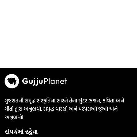
ગુજરાતની સમૃદ્ધ સંસ્કૃતિના સારને તેના સુંદર ભજન, કવિતા અને
ગીતો દ્વારા અનુભવો. સમૃદ્ધ વારસો અને પરંપરાઓ જુઓ અને
અનુભવો!
સંપર્કમાં રહેવા