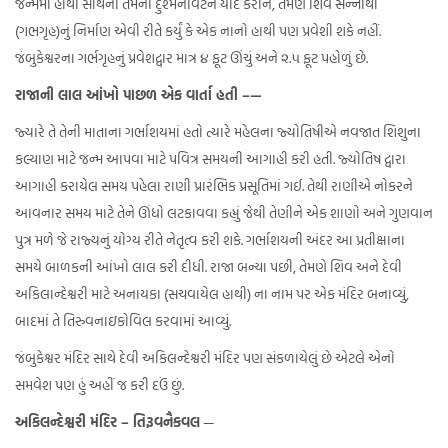
જન્મમાં હાથી સાથેની તેમની દુશ્મનાવટને યાદ કરીને, તેમણે શિવ સન્નાથી
(ગભગૃહ)નું નિર્માણ એવી રીતે કર્યું કે એક નાનો હાથી પણ પ્રવેશી શકે નહીં.
જંબુકેશ્વરના ગર્ભગૃહનું પ્રવેશદ્વાર માત્ર ૪ ફૂટ ઊંચું અને ૨.૫ ફૂટ પહોળું છે.
રાજાની લાલ આંખો પાછળ એક વાર્તા હતી –—
જ્યારે તે તેની માતાના ગર્ભાશયમાં હતો ત્યારે મહેલના જ્યોતિષીએ નવજાત શિશુના
કલ્યાણ માટે જન્મ આપવા માટે પવિત્ર સમયની આગાહી કરી હતી. જ્યોતિષ દ્વારા
આગાહી કરાયેલ સમય પહેલા રાણી પ્રારંભિક પ્રસૂતિમાં ગઈ. તેથી રાણીએ નોકરને
આવનાર સમય માટે તેને ઊંધો લટકાવવા કહ્યું જેથી તેણીને એક શાણો અને ગુણવાન
પુત્ર મળે જે રાજ્યનું યોગ્ય રીતે નેતૃત્વ કરી શકે. ગર્ભાશયની અંદર આ પ્રતીક્ષાના
સમયે બાળકની આંખો લાલ કરી દીધી. રાજા બન્યા પછી, તેમણે શિવ અને દેવી
અકિલાન્દેશ્વરી માટે અનાયકા (સચવાયેલ હાથી) ના નામ પર એક મંદિર બનાવ્યું,
બાદમાં તે તિરુવનાઇકોવિલ કરવામાં આવ્યું.
જંબુકેશ્વર મંદિર સાથે દેવી અકિલન્દેશ્વરી મંદિર પણ સંકળાયેલું છે એટલે એનો
સમવેશ પણ હું અહીં જ કરી દઉં છું.
અકિલન્દેશ્વરી મંદિર – તિરૂવનૈકવલ
—