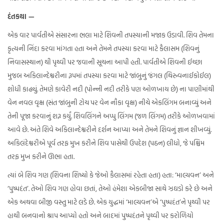
દંતકથા —
એક વાર પાર્વતીએ સંસારના ભલા માટે શિવની તપસ્યાની મજાક ઉડાવી. શિવ તેમના
કૃત્યની નિંદા કરવા માંગતા હતા અને તેમને તપસ્યા કરવા માટે કૈલાસમ (શિવનું
નિવાસસ્થાન) થી પૃથ્વી પર જવાની સૂચના આપી હતી. પાર્વતીએ શિવની ઈચ્છા
મુજબ અકિલાન્દેશ્વરીના રૂપમાં તપસ્યા કરવા માટે જાંબુનું જંગલ (થિરુવનાઈકોઈલ)
શોધી કાઢ્યું. તેમણે કાવેરી નદી (પોન્ની નદી તરીકે પણ ઓળખાય છે) ના પાણીમાંથી
વેન નવલ વૃક્ષ (સંત જાંબુની ટોચ પર વેન નૌકા વૃક્ષ) નીચે એકલિંગમ બનાવ્યું અને
તેની પૂજા કરવાનું શરૂ કર્યું. શિવલિંગને અપ્પુ લિંગમ (જળ લિંગમ) તરીકે ઓળખવામાં
આવે છે. અંતે શિવે અકિલાન્દેશ્વરીને દર્શન આપ્યા અને તેમને શિવનું જ્ઞાન શીખવ્યું.
અકિલંદેશ્વરીએ પૂર્વ તરફ મુખ કરીને શિવ પાસેથી ઉપદેશ (પઠન) લીધો, જે પશ્ચિમ
તરફ મુખ કરીને ઊભા હતા.
ત્યાં બે શિવ ગણ (શિવના શિષ્યો કે જેઓ કૈલાસમાં રહેતા હતા) હતા: ‘માલ્યવન’ અને
‘પુષ્પદંત’. તેઓ શિવ ગણ હોવા છતાં, તેઓ હંમેશા એકબીજા સાથે ઝઘડો કરે છે અને
એક અથવા બીજી વસ્તુ માટે લડે છે. એક યુદ્ધમાં ‘માલ્યવન’એ ‘પુષ્પદંત’ને પૃથ્વી પર
હાથી બનવાનો શ્રાપ આપ્યો હતો અને બાદમાં પુષ્પદંતને પૃથ્વી પર કરોળિયો