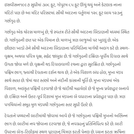
ઇસવીસન૧૯૯૭ સુધીમાં ૩૦૬ ફૂટ, ગોપુરમ ૬૫ ફૂટ ઊંચું થયું અને કેટલાક નાના
મંદિરો પણ છે આ મંદિર પરિસરમાં. સૌથી અંદરના વર્તુળમાં ૧૨૬ ફૂટ બાય ૧૨૩નું
ગર્ભગૃહ છે.
ગર્ભગૃહ એક ચોરસ માળખું છે, જે સ્વતંત્ર રીતે સૌથી અંદરના બિડાણની મધ્યમાં સ્થિત
છે. ગર્ભગૃહની છત પર એક વિમાન છે. માળખું ત્રણ બાજુઓ પર ખુલ્લું છે. એક
છીછરા ખાડો તેને સૌથી અંદરના બિડાણના પરિમિતિના માર્ગથી અલગ કરે છે. સ્થળ-
વૃક્ષમ, અથવા પવિત્ર વૃક્ષ, સફેદ જાંબુકા છે. જે ગર્ભગૃહની દક્ષિણ-પૂર્વીય દિવાલ સાથે
ઉગતા જોવા મળે છે. વૃક્ષની થડ દિવાલવાળી રચના દ્વારા સુરક્ષિત છે. ગર્ભગૃહનો
પશ્ચિમ ભાગ, જ્યાંથી દેવતાના દર્શન થાય છે, તે એક વિશાળ બંધ હોલ, મુખા મંડપ
સાથે સતત છે. જેમાં ચાર સ્તંભો અને નંદીની કાંસાની મૂર્તિ છે. મુખા મંડપમાં એક
વિશાળ, અલંકૃત પશ્ચિમી દરવાજો છે જે ચાંદીથી મઢાયેલો છે જે મુખ્ય પ્રવેશદ્વાર બનાવે
છે. દક્ષિણ અને ઉત્તર-પૂર્વ દિશામાં મુખ મંડપના બે વધારાના પ્રવેશદ્વાર પણ છે. ત્રણ
પગથિયાંનો સમૂહ મુળ મંડપથી ગર્ભગૃહના સ્તર સુધી ઉતરે છે.
દેવતાને પથ્થરની બારીમાંથી જોવામાં આવે છે જે ગર્ભગૃહના પશ્ચિમી મુખનો અભિન્ન
ભાગ છે. બારીમાં નવ જોવાના દરવાજા છે, જે નવગ્રહનું પ્રતિનિધિત્વ કરે છે. બારી
ઉપરના બેઝ-રિલીફમાં સ્થળ પુરાણનું ચિત્રણ કરતી પેનલ છે. ધ્યાન કરતા ઋષિના