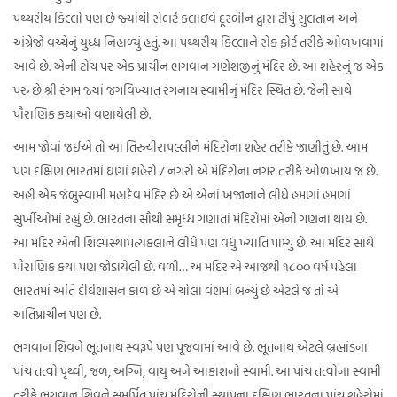
પથ્થરીય કિલ્લો પણ છે જ્યાંથી રોબર્ટ કલાઇવે દૂરબીન દ્વારા ટીપું સુલતાન અને
અંગ્રેજો વચ્ચેનું યુધ્ધ નિહાળ્યું હતું. આ પથ્થરીય કિલ્લાને રોક ફોર્ટ તરીકે ઓળખવામાં
આવે છે. એની ટોચ પર એક પ્રાચીન ભગવાન ગણેશજીનું મંદિર છે. આ શહેરનું જ એક
પરુ છે શ્રી રંગમ જ્યાં જગવિખ્યાત રંગનાથ સ્વામીનું મંદિર સ્થિત છે. જેની સાથે
પૌરાણિક કથાઓ વણાયેલી છે.
આમ જોવાં જઈએ તો આ તિરુચીરાપલ્લીને મંદિરોના શહેર તરીકે જાણીતું છે. આમ
પણ દક્ષિણ ભારતમાં ઘણાં શહેરો / નગરો એ મંદિરોના નગર તરીકે ઓળખાય જ છે.
અહી એક જંબુસ્વામી મહાદેવ મંદિર છે એ એનાં ખજાનાને લીધે હમણાં હમણાં
સુર્ખીઓમાં રહ્યું છે. ભારતના સૌથી સમૃધ્ધ ગણાતાં મંદિરોમાં એની ગણના થાય છે.
આ મંદિર એની શિલ્પસ્થાપત્યકલાને લીધે પણ વધુ ખ્યાતિ પામ્યું છે. આ મંદિર સાથે
પૌરાણિક કથા પણ જોડાયેલી છે. વળી… અ મંદિર એ આજથી ૧૮૦૦ વર્ષ પહેલા
ભારતમાં અતિ દીર્ઘશાસન કાળ છે એ ચોલા વંશમાં બન્યું છે એટલે જ તો એ
અતિપ્રાચીન પણ છે.
ભગવાન શિવને ભૂતનાથ સ્વરૂપે પણ પૂજવામાં આવે છે. ભૂતનાથ એટલે બ્રહ્માંડના
પાંચ તત્વો પૃથ્વી, જળ, અગ્નિ, વાયુ અને આકાશનો સ્વામી. આ પાંચ તત્વોના સ્વામી
તરીકે ભગવાન શિવને સમર્પિત પાંચ મંદિરોની સ્થાપના દક્ષિણ ભારતના પાંચ શહેરોમાં