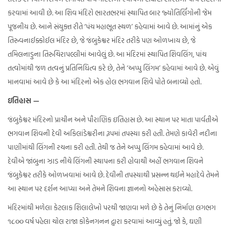
કરવામાં આવી છે. આ શિવ મંદિરો ભારતભરમાં સ્થાપિત બાર જ્યોતિર્લિંગોની જેમ
પૂજનીય છે. આને સંયુક્ત રીતે ‘પંચ મહાભૂત સ્થળ’ કહેવામાં આવે છે. આમાંનું એક
તિરુવનાઈક્કોઈલ મંદિર છે, જે જંબુકેશ્વર મંદિર તરીકે પણ ઓળખાય છે, જે
તમિલનાડુના તિરુચિરાપલ્લીમાં આવેલું છે. આ મંદિરમાં સ્થાપિત શિવલિંગ, પાંચ
તત્વોમાંથી જળ તત્વનું પ્રતિનિધિત્વ કરે છે, તેને ‘અપ્પુ લિંગમ’ કહેવામાં આવે છે. એવું
માનવામાં આવે છે કે આ મંદિરનો એક હોલ ભગવાન શિવે પોતે બનાવ્યો હતો.
ઇતિહાસ —
જંબુકેશ્વર મંદિરનો પ્રાચીન અને પૌરાણિક ઇતિહાસ છે. આ સ્થાન પર માતા પાર્વતીએ
ભગવાન શિવની દેવી અકિલાંડેશ્વરીના રૂપમાં તપસ્યા કરી હતી. તેમણે કાવેરી નદીના
પાણીમાંથી લિંગની રચના કરી હતી. તેથી જ તેને અપ્પુ લિંગમ કહેવામાં આવે છે.
દેવીએ જાંબુના ઝાડ નીચે લિંગની સ્થાપના કરી હોવાથી અહીં ભગવાન શિવને
જંબુકેશ્વર તરીકે ઓળખવામાં આવે છે. દેવીની તપસ્યાથી પ્રસન્ન થઈને મહાદેવે તેમને
આ સ્થાન પર દર્શન આપ્યા અને તેમને શિવના જ્ઞાનનો અહેસાસ કરાવ્યો.
મંદિરમાંથી મળેલા કેટલાક શિલાલેખો પરથી જાણવા મળે છે કે તેનું નિર્માણ લગભગ
૧૮૦૦ વર્ષ પહેલા ચોલ રાજા કોકેનગનન દ્વારા કરવામાં આવ્યું હતું. જો કે, ઘણી