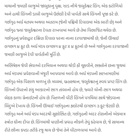
માથાની જમણી બાજુએ જાંબુકાનું વૃક્ષ; ઝાડ નીચે જંબુકેશ્વર લિંગ; એક કરોળિયો
અને હાથી લિંગની ડાબી બાજુએ ઉભેલી દેવી પાર્વતી સાથે લિંગની પૂજા કરે છે.
ગર્ભગૃહ અર્ધ મંતપમ અથવા અંતરામ (જેની પશ્ચિમી દિવાલમાં એક બારી છે) અને
ગર્ભગૃહ જ્યાં જંબુકેશ્વરના દેવતા રાખવામાં આવે છે તેમાં વિભાજિત થયેલ છે.
ગર્ભગૃહનું પ્રવેશદ્વાર દક્ષિણ દિવાલ પરના નાના દરવાજામાંથી છે, જેની ઊંચાઈ
લગભગ ૪ ફૂટ છે. અર્ધ મંડપ લગભગ ૪ ફૂટ X ૪ ફૂટનો છે અને ગર્ભગૃહના દરવાજાની
જમણી બાજુએ દેવી પાર્વતીની મૂર્તિ છે.
અભિષેકમ જેવી સેવાઓ દરમિયાન અથવા થોડી ફી ચૂકવીને, ભક્તોને છના જૂથમાં
અર્ધ મંડપમાં પ્રવેશવાની મંજૂરી આપવામાં આવે છે. અર્ધ મંડપની સરખામણીમાં
ગર્ભગૃહ એક વિશાળ માળખું છે. મધ્યમાં, બ્રહ્મસ્થાન, જંબુકેશ્વરનું સ્વયં પ્રગટ લિંગ છે.
લિંગનો ઉપરનો શંકુ આકારનો ભાગ તાંબાનો હોય છે, જ્યારે યોની-ભાગ અથવા
બેઠક કાળા ગ્રેનાઈટની હોય છે. પિત્તળની વીંટી લિંગને પગથિયાં સાથે જોડવાના
બિંદુએ દેખાય છે. લિંગની ઊંચાઈ ગર્ભગૃહના ફ્લોરથી લગભગ ૩ ફૂટ જેટલી છે.
ગર્ભગૃહ અને અર્ધ મંડપ અંદરથી સુશોભિત છે, ગર્ભગૃહની અંદર રોશનીનો એકમાત્ર
સ્ત્રોત ઘીના દીવા છે. લિંગમાંથી પાણીનો પ્રવાહ નીકળે તેવું કહેવાય છે, જે સામાન્ય
રીતે ભીના કપડા તરીકે રજૂ થાય છે જેમાં તેને વીંટાળવામાં આવે છે.