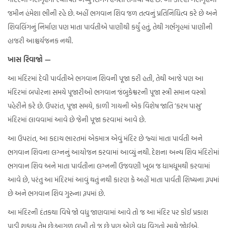
જમીન હંમેશા ભીની રહે છે. અહીં ભગવાન શિવ જળ તત્વનું પ્રતિનિધિત્વ કરે છે અને
શિવલિંગનું નિર્માણ પણ માતા પાર્વતીએ પાણીથી કર્યું હતું, તેથી ગર્ભગૃહમાં પાણીની
હાજરી આશ્ચર્યજનક નથી.
ખાસ રિવાજો —
આ મંદિરમાં દેવી પાર્વતીએ ભગવાન શિવની પૂજા કરી હતી, તેથી આજે પણ આ
મંદિરમાં બપોરના સમયે પૂજારીઓ ભગવાન જંબુકેશ્વરની પૂજા સ્ત્રી સમાન વસ્ત્રો
પહેરીને કરે છે. ઉપરાંત, પૂજા સમયે, કાળી ગાયની એક વિશેષ જાતિ ‘કરમ પાસુ’
મંદિરમાં લાવવામાં આવે છે જેની પૂજા કરવામાં આવે છે.
આ ઉપરાંત, આ કદાચ ભારતમાં એકમાત્ર એવું મંદિર છે જ્યાં માતા પાર્વતી અને
ભગવાન શિવના લગ્નનું આયોજન કરવામાં આવ્યું નથી. દેશના અન્ય શિવ મંદિરોમાં
ભગવાન શિવ અને માતા પાર્વતીના લગ્નની ઉજવણી ખૂબ જ ધામધૂમથી કરવામાં
આવે છે, પરંતુ આ મંદિરમાં આવું થતું નથી કારણ કે અહીં માતા પાર્વતી શિષ્યના રૂપમાં
છે અને ભગવાન શિવ ગુરુના રૂપમાં છે.
આ મંદિરની દંતકથા વિષે જો વધુ જાણવામાં આવે તો જ આ મંદિર પર કોઈ પ્રકાશ
પાડી શકાય તેમ છે.આગળ લખી તો જ છે પણ એણે વધુ વિગતો સાથે જોઈએ.