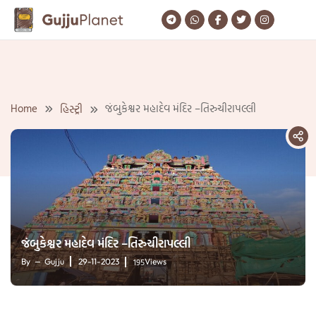
Skip
to
content
Home
જંબુકેશ્વર મહાદેવ મંદિર –તિરુચીરાપલ્લી
હિસ્ટ્રી
જંબુકેશ્વર મહાદેવ મંદિર –તિરુચીરાપલ્લી
195
By
Gujju
29-11-2023
Views