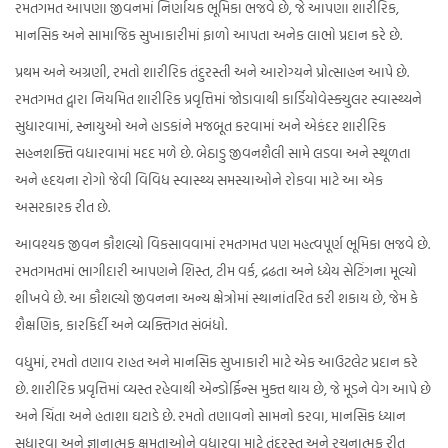
રમતગમત આપણા જીવનમાં નિર્ણાયક ભૂમિકા ભજવે છે, જે આપણા શારીરિક,
માનસિક અને સામાજિક સુખાકારીમાં ફાળો આપતા અનેક લાભો પ્રદાન કરે છે.
પ્રથમ અને અગ્રણી, રમતો શારીરિક તંદુરસ્તી અને આરોગ્યને પ્રોત્સાહન આપે છે.
રમતગમત દ્વારા નિયમિત શારીરિક પ્રવૃત્તિમાં જોડાવાથી કાર્ડિયોવેસ્ક્યુલર સ્વાસ્થ્યને
સુધારવામાં, સ્નાયુઓ અને હાડકાંને મજબૂત કરવામાં અને એકંદર શારીરિક
સહનશક્તિ વધારવામાં મદદ મળે છે. બેઠાડુ જીવનશૈલી સામે લડવા અને સ્થૂળતા
અને હૃદયના રોગો જેવી વિવિધ સ્વાસ્થ્ય સમસ્યાઓને રોકવા માટે આ એક
અસરકારક રીત છે.
આવશ્યક જીવન કૌશલ્યો વિકસાવવામાં રમતગમત પણ મહત્વપૂર્ણ ભૂમિકા ભજવે છે.
રમતગમતમાં ભાગીદારી આપણને શિસ્ત, ટીમ વર્ક, દ્રઢતા અને ધ્યેય સેટિંગના મૂલ્યો
શીખવે છે. આ કૌશલ્યો જીવનના અન્ય ક્ષેત્રોમાં સ્થાનાંતરિત કરી શકાય છે, જેમ કે
શૈક્ષણિક, કારકિર્દી અને વ્યક્તિગત સંબંધો.
વધુમાં, રમતો તણાવ રાહત અને માનસિક સુખાકારી માટે એક આઉટલેટ પ્રદાન કરે
છે. શારીરિક પ્રવૃત્તિમાં વ્યસ્ત રહેવાથી એન્ડોર્ફિન્સ મુક્ત થાય છે, જે મૂડને વેગ આપે છે
અને ચિંતા અને હતાશા ઘટાડે છે. રમતો તણાવનો સામનો કરવા, માનસિક ધ્યાન
સુધારવા અને જ્ઞાનાત્મક ક્ષમતાઓને વધારવા માટે તંદુરસ્ત અને રચનાત્મક રીત