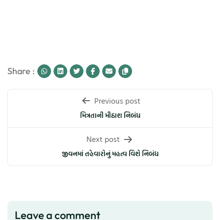
Share :
Post
Previous post
navigation
મિત્રતાની મીઠાશ નિબંધ
Next post
જીવનમાં તહેવારોનું મહત્વ વિશે નિબંધ
Leave a comment