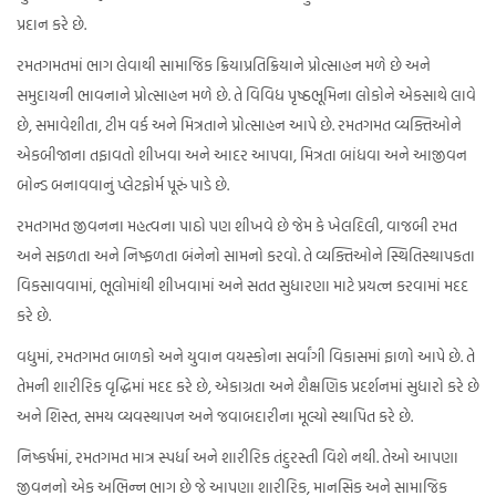
પ્રદાન કરે છે.
રમતગમતમાં ભાગ લેવાથી સામાજિક ક્રિયાપ્રતિક્રિયાને પ્રોત્સાહન મળે છે અને
સમુદાયની ભાવનાને પ્રોત્સાહન મળે છે. તે વિવિધ પૃષ્ઠભૂમિના લોકોને એકસાથે લાવે
છે, સમાવેશીતા, ટીમ વર્ક અને મિત્રતાને પ્રોત્સાહન આપે છે. રમતગમત વ્યક્તિઓને
એકબીજાના તફાવતો શીખવા અને આદર આપવા, મિત્રતા બાંધવા અને આજીવન
બોન્ડ બનાવવાનું પ્લેટફોર્મ પૂરું પાડે છે.
રમતગમત જીવનના મહત્વના પાઠો પણ શીખવે છે જેમ કે ખેલદિલી, વાજબી રમત
અને સફળતા અને નિષ્ફળતા બંનેનો સામનો કરવો. તે વ્યક્તિઓને સ્થિતિસ્થાપકતા
વિકસાવવામાં, ભૂલોમાંથી શીખવામાં અને સતત સુધારણા માટે પ્રયત્ન કરવામાં મદદ
કરે છે.
વધુમાં, રમતગમત બાળકો અને યુવાન વયસ્કોના સર્વાંગી વિકાસમાં ફાળો આપે છે. તે
તેમની શારીરિક વૃદ્ધિમાં મદદ કરે છે, એકાગ્રતા અને શૈક્ષણિક પ્રદર્શનમાં સુધારો કરે છે
અને શિસ્ત, સમય વ્યવસ્થાપન અને જવાબદારીના મૂલ્યો સ્થાપિત કરે છે.
નિષ્કર્ષમાં, રમતગમત માત્ર સ્પર્ધા અને શારીરિક તંદુરસ્તી વિશે નથી. તેઓ આપણા
જીવનનો એક અભિન્ન ભાગ છે જે આપણા શારીરિક, માનસિક અને સામાજિક