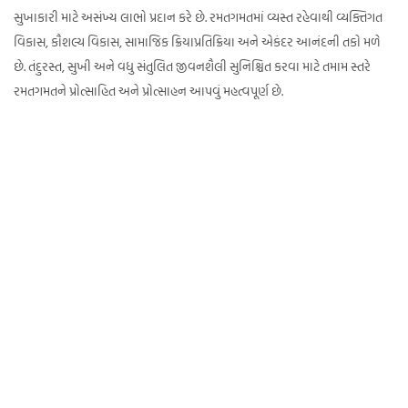
સુખાકારી માટે અસંખ્ય લાભો પ્રદાન કરે છે. રમતગમતમાં વ્યસ્ત રહેવાથી વ્યક્તિગત
વિકાસ, કૌશલ્ય વિકાસ, સામાજિક ક્રિયાપ્રતિક્રિયા અને એકંદર આનંદની તકો મળે
છે. તંદુરસ્ત, સુખી અને વધુ સંતુલિત જીવનશૈલી સુનિશ્ચિત કરવા માટે તમામ સ્તરે
રમતગમતને પ્રોત્સાહિત અને પ્રોત્સાહન આપવું મહત્વપૂર્ણ છે.