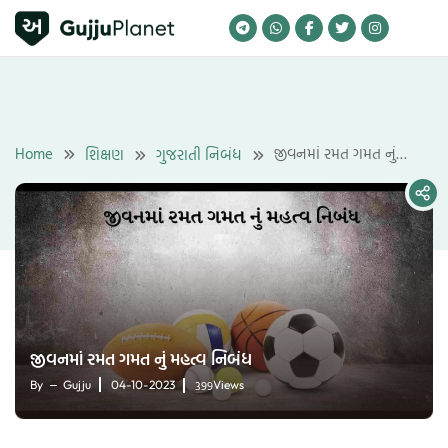
Skip
to
content
Home
જીવનમાં રમત ગમત નું
શિક્ષણ
ગુજરાતી નિબંધ
મહત્વ નિબંધ
જીવનમાં રમત ગમત નું મહત્વ નિબંધ
399
By
Gujju
04-10-2023
Views