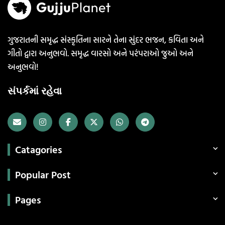
ગુજરાતની સમૃદ્ધ સંસ્કૃતિના સારને તેના સુંદર ભજન, કવિતા અને
ગીતો દ્વારા અનુભવો. સમૃદ્ધ વારસો અને પરંપરાઓ જુઓ અને
અનુભવો!
સંપર્કમાં રહેવા
Catagories
Popular Post
Pages
Categories