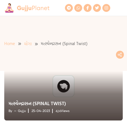
Skip
to
content
Home
મત્સ્યેન્દ્રાસન (Spinal Twist)
યોગા
મત્સ્યેન્દ્રાસન (SPINAL TWIST)
424
By
Gujju
25-04-2023
Views