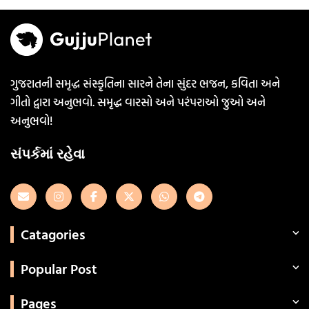
ગુજરાતની સમૃદ્ધ સંસ્કૃતિના સારને તેના સુંદર ભજન, કવિતા અને
ગીતો દ્વારા અનુભવો. સમૃદ્ધ વારસો અને પરંપરાઓ જુઓ અને
અનુભવો!
સંપર્કમાં રહેવા
Catagories
Popular Post
Pages