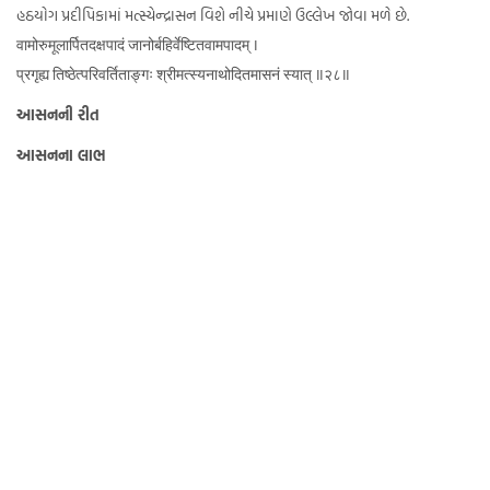
હઠયોગ પ્રદીપિકામાં મત્સ્યેન્દ્રાસન વિશે નીચે પ્રમાણે ઉલ્લેખ જોવા મળે છે.
वामोरुमूलार्पितदक्षपादं जानोर्बहिर्वेष्टितवामपादम् ।
प्रगृह्य तिष्ठेत्परिवर्तिताङ्गः श्रीमत्स्यनाथोदितमासनं स्यात् ॥२८॥
આસનની રીત
આસનના લાભ