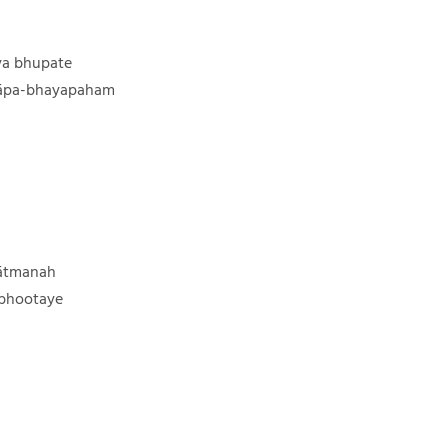
ya bhupate
pāpa-bhayapaham
hātmanah
 bhootaye