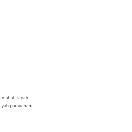
o mahat-tapah
 yah parāyanam