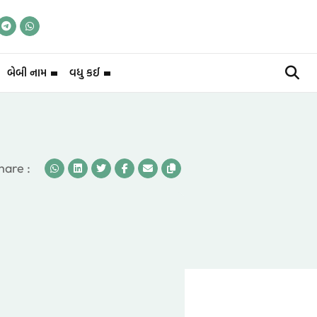
બેબી નામ
વધુ કઈ
hare :