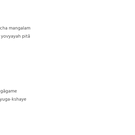
 cha mangalam
yovyayah pitā
yugāgame
 yuga-kshaye