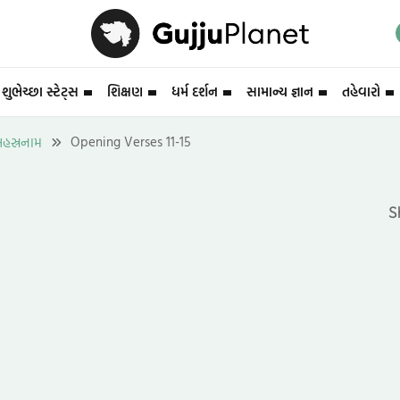
શુભેચ્છા સ્ટેટ્સ
શિક્ષણ
ધર્મ દર્શન
સામાન્ય જ્ઞાન
તહેવારો
Opening Verses 11-15
સહસ્રનામ
S