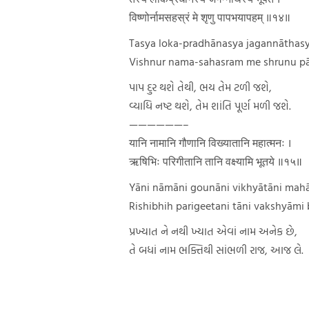
विष्णोर्नामसहस्रं मे शृणु पापभयापहम् ॥१४॥
Tasya loka-pradhānasya jagannāthas
Vishnur nama-sahasram me shrunu 
પાપ દુર થશે તેથી, ભય તેમ ટળી જશે,
વ્યાધિ નષ્ટ થશે, તેમ શાંતિ પૂર્ણ મળી જશે.
——————–
यानि नामानि गौणानि विख्यातानि महात्मनः ।
ऋषिभिः परिगीतानि तानि वक्ष्यामि भूतये ॥१५॥
Yāni nāmāni gounāni vikhyātāni ma
Rishibhih parigeetani tāni vakshyāmi
પ્રખ્યાત ને નથી ખ્યાત એવાં નામ અનેક છે,
તે બધાં નામ ભક્તિથી સાંભળી રાજ, આજ લે.