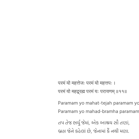
परमं यो महत्तेजः परमं यो महत्तपः ।
परमं यो महद्ब्रह्म परमं यः परायणम् ॥११॥
Paramam yo mahat-tejah paramam y
Paramam yo mahad-bramha paramam
તપ તેજ ભર્યું જેમાં, એક આશ્રય સૌ તણાં,
બ્રહ્મ જેને કહેલાં છે, જેનામાં કૈં નથી મણા.