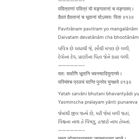
——————–
पवित्राणां पवित्रं यो मङ्गलानां च मङ्गलम् ।
दैवतं दैवतानां च भूतानां योऽव्ययः पिता ॥१२॥
Pavitrānam pavitram yo mangalānām
Daivatam devatānām cha bhootānām 
પવિત્ર છે બધાથી જે, સૌથી મંગલ છે વળી,
દેવોના દેવ, પ્રાણીના પિતા જેને કહ્યા વળી.
——————–
यतः सर्वाणि भूतानि भवन्त्यादियुगागमे ।
यस्मिंश्च प्रलयं यान्ति पुनरेव युगक्षये ॥१३॥
Yatah sarvāni bhutani bhavantyādi 
Yasminscha pralayam yānti punareva
જેમાંથી જીવ જન્મે છે, મરી જેમાં મળી જતાં,
વિશ્વના નાથ તે વિષ્ણુ, હજારો નામ તેમનાં.
——————–
तस्य लोकप्रधानस्य जगन्नाथस्य भूपते ।