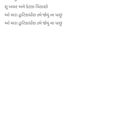
શું ખબર અમે કેટલા વિલાશો
ઓ મારા દ્વારિકાધીશ તમે જોયું ના પાછું
ઓ મારા દ્વારિકાધીશ તમે જોયું ના પાછું