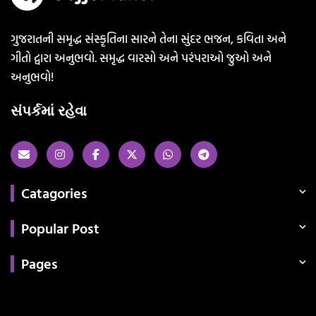
ગુજરાતની સમૃદ્ધ સંસ્કૃતિના સારને તેના સુંદર ભજન, કવિતા અને
ગીતો દ્વારા અનુભવો. સમૃદ્ધ વારસો અને પરંપરાઓ જુઓ અને
અનુભવો!
સંપર્કમાં રહેવા
Catagories
Popular Post
Pages
Categories