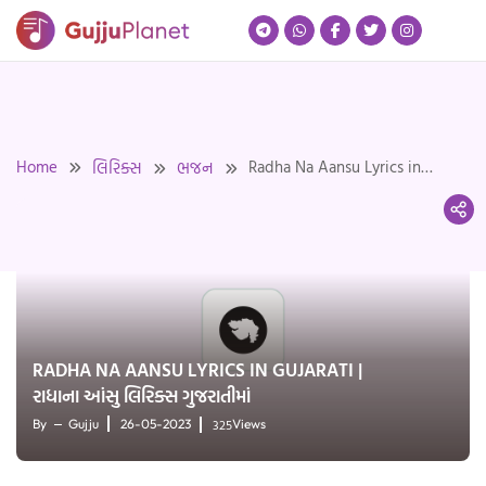
Skip
to
content
Home
Radha Na Aansu Lyrics in
લિરિક્સ
ભજન
Gujarati | રાધાના આંસુ લિરિક્સ
ગુજરાતીમાં
RADHA NA AANSU LYRICS IN GUJARATI |
રાધાના આંસુ લિરિક્સ ગુજરાતીમાં
325
By
Gujju
26-05-2023
Views