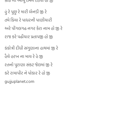
કોઈ ના આયુ તમને તેડવા હો જી
હું રે પુછુ રે મારી બેનડી જી રે
તમે કિયા રે પાધરની પાણીયારી
અરે પીંગલગઢ નગર કેરા નામ હો જી રે
રાજ કરે પઢીયાર પ્રતાપજી હો જી
કંકોત્રી દીધી સગુણાના હાથમાં જી રે
હૈયે હરખ ના માય રે હે જી
રતનો પુરાણા સંકટ જેલમાં જી રે
કરે રામાપીર ને પોકાર રે હો જી
gujjuplanet.com