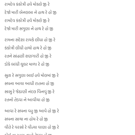
રામદેવ કંકોત્રી હવે મોકલે જી રે
દેજો મારી બેનલબા ને હાથ રે હો જી
રામદેવ કંકોત્રી હવે મોકલે જી રે
દેજો મારી સગુણા ને હાથ રે હો જી
રામના સંદેશા રાયકે લીધા હો જી રે
કંકોત્રી લીધી હાથો હાથ રે હો જી
રતને સાંઢણી શણગારી હો જી રે
ડોકે બાંધી ઘુઘર માળા રે હો જી
સુતા રે સગુણા બાઈ હવે મોલમાં જી રે
સપના આયા આધી રાતના હો જી
સાસુ રે જેઠાણી નંદલ વિનવું જી રે
રતનો તેડવા ને આવીયા હો જી
આવા રે સપના વહુ જી આવે હો જી રે
સપના સાચા ના હોય રે હો જી
વીતે રે વરસો રે વીત્યા વાણા હો જી રે