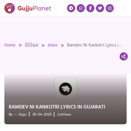
Skip
to
content
Home
Ramdev Ni Kankotri Lyrics in
લિરિક્સ
ભજન
Gujarati
RAMDEV NI KANKOTRI LYRICS IN GUJARATI
314
By
Gujju
25-04-2023
Views