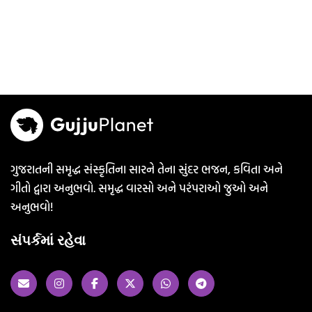
ગુજરાતની સમૃદ્ધ સંસ્કૃતિના સારને તેના સુંદર ભજન, કવિતા અને
ગીતો દ્વારા અનુભવો. સમૃદ્ધ વારસો અને પરંપરાઓ જુઓ અને
અનુભવો!
સંપર્કમાં રહેવા