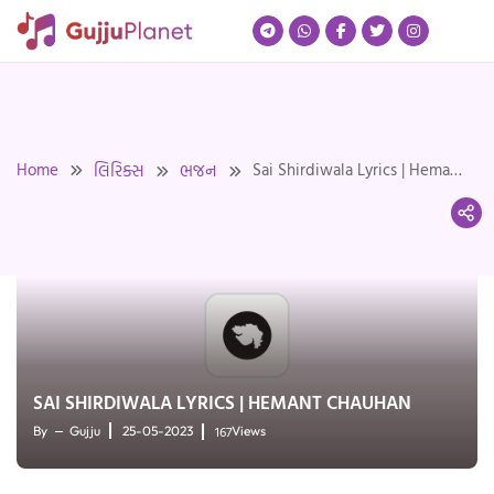
Skip
to
content
Home
Sai Shirdiwala Lyrics | Hemant
લિરિક્સ
ભજન
Chauhan
SAI SHIRDIWALA LYRICS | HEMANT CHAUHAN
167
By
Gujju
25-05-2023
Views