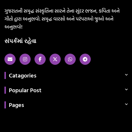
ગુજરાતની સમૃદ્ધ સંસ્કૃતિના સારને તેના સુંદર ભજન, કવિતા અને
ગીતો દ્વારા અનુભવો. સમૃદ્ધ વારસો અને પરંપરાઓ જુઓ અને
અનુભવો!
સંપર્કમાં રહેવા
Catagories
Popular Post
Pages
Categories
સરકારી માહિતી