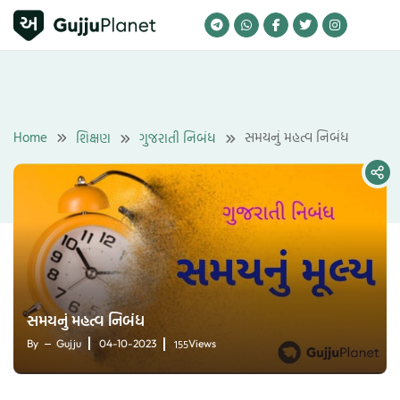
Skip
to
content
Home
સમયનું મહત્વ નિબંધ
શિક્ષણ
ગુજરાતી નિબંધ
સમયનું મહત્વ નિબંધ
155
By
Gujju
04-10-2023
Views