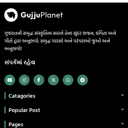
ગુજરાતની સમૃદ્ધ સંસ્કૃતિના સારને તેના સુંદર ભજન, કવિતા અને
ગીતો દ્વારા અનુભવો. સમૃદ્ધ વારસો અને પરંપરાઓ જુઓ અને
અનુભવો!
સંપર્કમાં રહેવા
Catagories
Popular Post
Pages