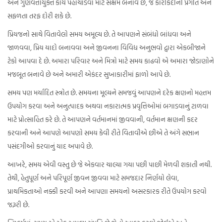
અને ગુણવત્તાયુક્ત કાર્ય પહોંચાડવા માટે સક્ષમ બનાવે છે, જે કારકિર્દીની પ્રગતિ અને
સફળતા તરફ દોરી શકે છે.
પ્રિયજનો સાથે વિતાવેલો સમય અમૂલ્ય છે. તે આપણને સંબંધો બાંધવા અને
જાળવવા, પ્રિય યાદો બનાવવા અને જીવનના વિવિધ અનુભવો દ્વારા એકબીજાને
ટેકો આપવા દે છે. અમારા પરિવાર અને મિત્રો માટે સમય કાઢવો એ અમારા જોડાણોને
મજબૂત બનાવે છે અને અમારી એકંદર સુખાકારીમાં ફાળો આપે છે.
સમય પણ મર્યાદિત સ્ત્રોત છે. સમયના મૂલ્યને સમજવું આપણને દરેક ક્ષણનો મહત્તમ
ઉપયોગ કરવા અને અનુત્પાદક અથવા નકારાત્મક પ્રવૃત્તિઓમાં બગાડવાનું ટાળવા
માટે પ્રોત્સાહિત કરે છે. તે આપણને વર્તમાનમાં જીવવાની, વર્તમાન ક્ષણની કદર
કરવાની અને આપણે આપણો સમય કેવી રીતે વિતાવીએ છીએ તે અંગે સભાન
પસંદગીઓ કરવાનું યાદ અપાવે છે.
આખરે, સમય એવી વસ્તુ છે જે એકવાર ચાલ્યા ગયા પછી પાછી મેળવી શકાતી નથી.
તેથી, હેતુપૂર્ણ અને પરિપૂર્ણ જીવન જીવવા માટે સમજદાર નિર્ણયો લેવા,
પ્રાથમિકતાઓ નક્કી કરવી અને આપણા સમયનો અસરકારક રીતે ઉપયોગ કરવો
જરૂરી છે.