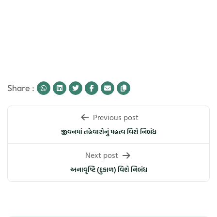
Share :
Post
Previous post
navigation
જીવનમાં તહેવારોનું મહત્વ વિશે નિબંધ
Next post
અનાવૃષ્ટિ (દુકાળ) વિશે નિબંધ