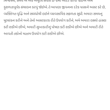
નિષ્કર્ષમાં, સમય એ એક અમૂલ્ય સંપત્તિ છે જેનો આદર કરવો જોઈએ અને
કુશળતાપૂર્વક સંચાલન કરવું જોઈએ. તે આપણા જીવનના દરેક પાસાને અસર કરે છે,
વ્યક્તિગત વૃદ્ધિ અને સંબંધોથી લઈને વ્યાવસાયિક સફળતા સુધી. અમારા સમયનું
મૂલ્યાંકન કરીને અને તેનો અસરકારક રીતે ઉપયોગ કરીને, અમે અમારા લક્ષ્યો હાંસલ
કરી શકીએ છીએ, અમારી સુખાકારીનું પોષણ કરી શકીએ છીએ અને અમારી રીતે
આવતી તકોનો મહત્તમ ઉપયોગ કરી શકીએ છીએ.