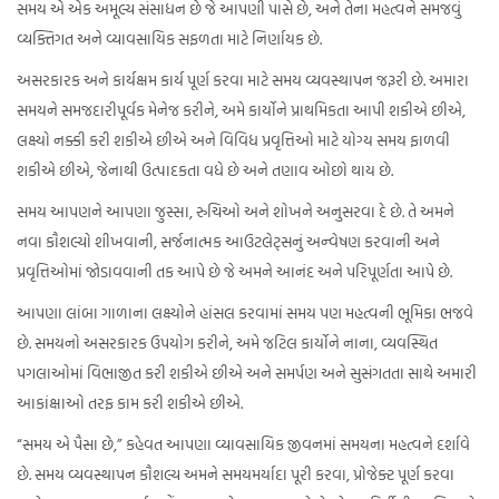
સમય એ એક અમૂલ્ય સંસાધન છે જે આપણી પાસે છે, અને તેના મહત્વને સમજવું
વ્યક્તિગત અને વ્યાવસાયિક સફળતા માટે નિર્ણાયક છે.
અસરકારક અને કાર્યક્ષમ કાર્ય પૂર્ણ કરવા માટે સમય વ્યવસ્થાપન જરૂરી છે. અમારા
સમયને સમજદારીપૂર્વક મેનેજ કરીને, અમે કાર્યોને પ્રાથમિકતા આપી શકીએ છીએ,
લક્ષ્યો નક્કી કરી શકીએ છીએ અને વિવિધ પ્રવૃત્તિઓ માટે યોગ્ય સમય ફાળવી
શકીએ છીએ, જેનાથી ઉત્પાદકતા વધે છે અને તણાવ ઓછો થાય છે.
સમય આપણને આપણા જુસ્સા, રુચિઓ અને શોખને અનુસરવા દે છે. તે અમને
નવા કૌશલ્યો શીખવાની, સર્જનાત્મક આઉટલેટ્સનું અન્વેષણ કરવાની અને
પ્રવૃત્તિઓમાં જોડાવવાની તક આપે છે જે અમને આનંદ અને પરિપૂર્ણતા આપે છે.
આપણા લાંબા ગાળાના લક્ષ્યોને હાંસલ કરવામાં સમય પણ મહત્વની ભૂમિકા ભજવે
છે. સમયનો અસરકારક ઉપયોગ કરીને, અમે જટિલ કાર્યોને નાના, વ્યવસ્થિત
પગલાઓમાં વિભાજીત કરી શકીએ છીએ અને સમર્પણ અને સુસંગતતા સાથે અમારી
આકાંક્ષાઓ તરફ કામ કરી શકીએ છીએ.
“સમય એ પૈસા છે,” કહેવત આપણા વ્યાવસાયિક જીવનમાં સમયના મહત્વને દર્શાવે
છે. સમય વ્યવસ્થાપન કૌશલ્ય અમને સમયમર્યાદા પૂરી કરવા, પ્રોજેક્ટ પૂર્ણ કરવા