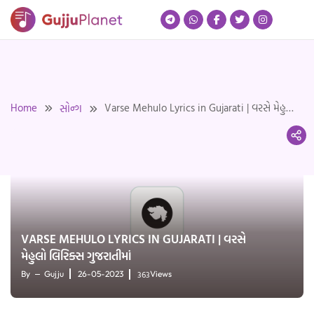
Skip
to
content
Home
Varse Mehulo Lyrics in Gujarati | વરસે મેહુલો
સોન્ગ
લિરિક્સ ગુજરાતીમાં
VARSE MEHULO LYRICS IN GUJARATI | વરસે
મેહુલો લિરિક્સ ગુજરાતીમાં
363
By
Gujju
26-05-2023
Views