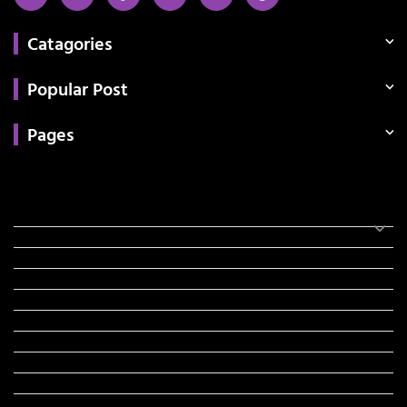
Catagories
Popular Post
Pages
Categories
સરકારી માહિતી
રંગોળી
ધર્મ દર્શન
ટેકનોલોજી
હિસ્ટ્રી
મહાપુરુષો
સરકારી નોકરી
સુવિચારો
અભ્યાસ સામગ્રી
શિક્ષણ