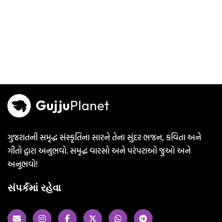
ગુજરાતની સમૃદ્ધ સંસ્કૃતિના સારને તેના સુંદર ભજન, કવિતા અને
ગીતો દ્વારા અનુભવો. સમૃદ્ધ વારસો અને પરંપરાઓ જુઓ અને
અનુભવો!
સંપર્કમાં રહેવા