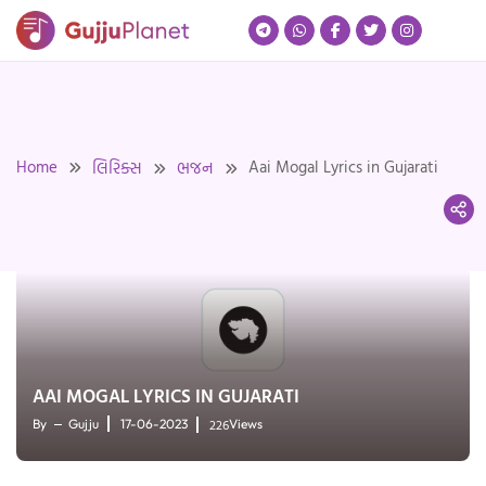
Skip
to
content
Home
Aai Mogal Lyrics in Gujarati
લિરિક્સ
ભજન
AAI MOGAL LYRICS IN GUJARATI
226
By
Gujju
17-06-2023
Views