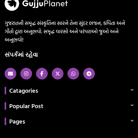
ગુજરાતની સમૃદ્ધ સંસ્કૃતિના સારને તેના સુંદર ભજન, કવિતા અને
ગીતો દ્વારા અનુભવો. સમૃદ્ધ વારસો અને પરંપરાઓ જુઓ અને
અનુભવો!
સંપર્કમાં રહેવા
Catagories
Popular Post
Pages
Categories