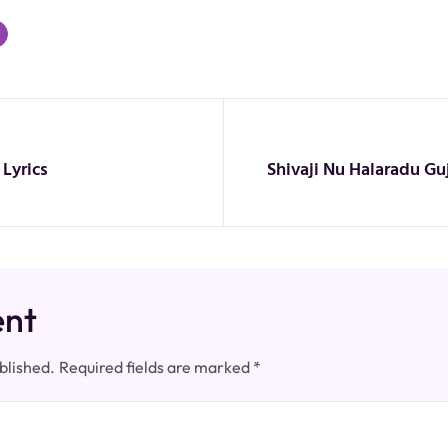
Lyrics
Shivaji Nu Halaradu Guja
ent
blished.
Required fields are marked
*