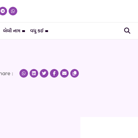
બેબી નામ
વધુ કઈ
hare :