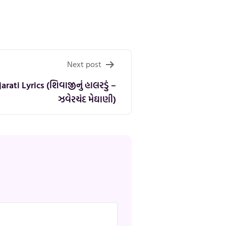
Next post
rati Lyrics (શિવાજીનું હાલરડું –
ઝવેરચંદ મેઘાણી)