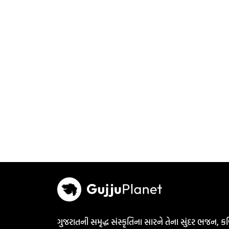
ગુજરાતની સમૃદ્ધ સંસ્કૃતિના સારને તેના સુંદર ભજન, કવ