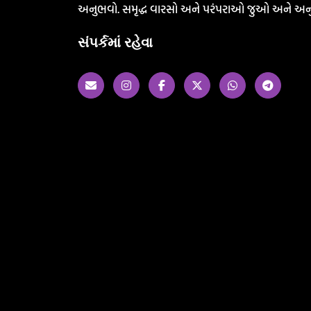
અનુભવો. સમૃદ્ધ વારસો અને પરંપરાઓ જુઓ અને અન
સંપર્કમાં રહેવા