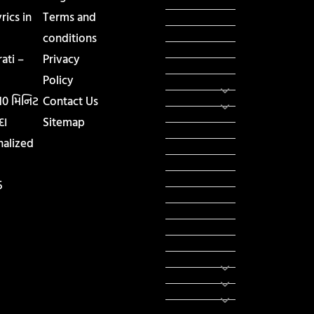
હિસ્ટ્રી
ics in
Terms and
મહાપુરુષો
સરકારી નોકરી
conditions
સુવિચારો
ati –
Privacy
અભ્યાસ સામગ્રી
Policy
શિક્ષણ
વાર્તા
 10 મિનિટ
Contact Us
IPL
દા
Sitemap
ટુરિઝમ
nalized
રેસિપી
આરોગ્ય
લાઈફ સ્ટાઇલ
5
RTO
યોજના
રાજનીતિ
ફીફા
તહેવાર
સમાચાર
યોગા
મોટીવેશનલ