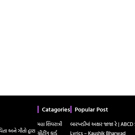
Catagories
Popular Post
મહા શિવરાત્રી
બારખડીમાં અક્ષર જાજા રે | ABCD
િતા અને ગીતો દ્વારા
ગ્રીટીંગ કાર્ડ
Lyrics – Kaushik Bharwad