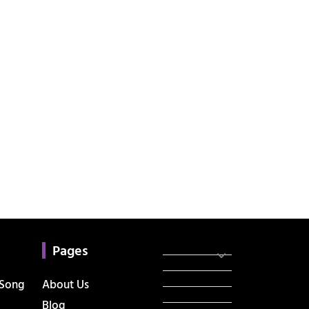
Categories
સરકારી માહિતી
Pages
રંગોળી
ધર્મ દર્શન
 Song
About Us
ટેકનોલોજી
Blog