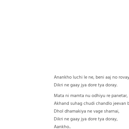
Anankho luchi le ne, beni aaj no rovay
Dikri ne gaay jya dore tya doray.
Mata ni mamta nu odhiyu re panetar,
Akhand suhag chudi chandlo jeevan b
Dhol dhamakiya ne vage sharnai,
Dikri ne gaay jya dore tya doray,
Aankho..