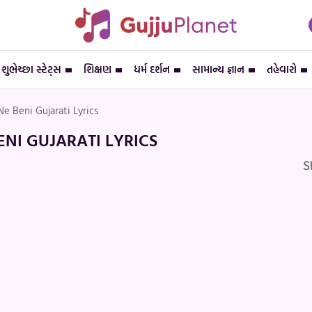
શુભેચ્છા સ્ટેટ્સ
શિક્ષણ
ધર્મ દર્શન
સામાન્ય જ્ઞાન
તહેવારો
e Beni Gujarati Lyrics
ENI GUJARATI LYRICS
S