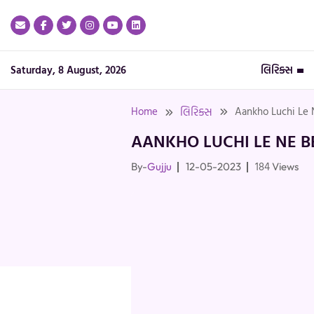
Skip
to
content
Saturday, 8 August, 2026
લિરિક્સ
Home
Aankho Luchi Le N
લિરિક્સ
AANKHO LUCHI LE NE B
184
By-
Gujju
12-05-2023
Views