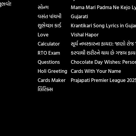
ુભવો!
સોન્ગ
Mama Mari Padma Ne Kejo Lyr
વસંત પાંચમી
Gujarati
શુભેચ્છા કાર્ડ
Krantikari Song Lyrics in Gujar
Love
Vishal Hapor
Calculator
સૂર્ય નમસ્કારના ફાયદા: જાણો રોજ
RTO Exam
કરવાથી શરીરને થાય છે ગજબ ફાય
Questions
Chocolate Day Wishes: Perso
Holi Greeting
Cards With Your Name
Cards Maker
Prajapati Premier League 202
લિરિક્સ