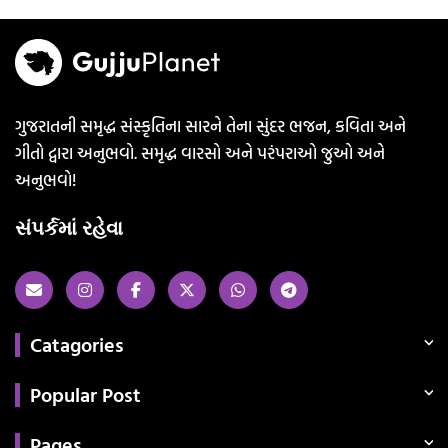
ગુજરાતની સમૃદ્ધ સંસ્કૃતિના સારને તેના સુંદર ભજન, કવિતા અને
ગીતો દ્વારા અનુભવો. સમૃદ્ધ વારસો અને પરંપરાઓ જુઓ અને
અનુભવો!
સંપર્કમાં રહેવા
Catagories
Popular Post
Pages