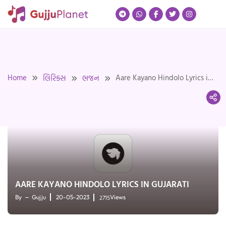
Skip
to
content
Home
Aare Kayano Hindolo Lyrics in
લિરિક્સ
ભજન
Gujarati
AARE KAYANO HINDOLO LYRICS IN GUJARATI
2715
By
Gujju
20-05-2023
Views