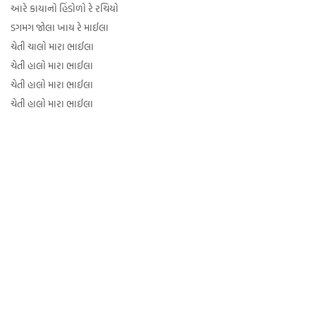
આરે કાયાનો હિંડોળો રે રચિયો
ડગમગ જોલા ખાય રે માઈલા
ચેતી ચાલો મારા ભાઈલા
ચેતી હાલો મારા ભાઈલા
ચેતી હાલો મારા ભાઈલા
ચેતી હાલો મારા ભાઈલા