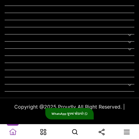
RTO
યોજના
રાજનીતિ
ફીફા
તહેવાર
સમાચાર
યોગા
મોટીવેશનલ સ્ટેટ્સ
સ્ટેટ્સ
ફન ઝોન
સોન્ગ
લિરિક્સ
Uncategorized
Copyright @2025 Proudly All Right Reserved. |
WhatsApp ગ્રુપમાં જોડાવો!
GujjuPlanet
.