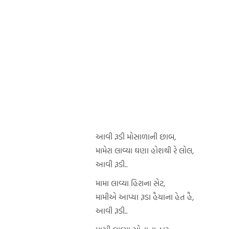
આવી રૂડી મોસાળાની છાબ,
મામેરા લાવ્યા ઘણા હોશથી રે લોલ,
આવી રૂડી..
મામા લાવ્યા હિરાના સેટ,
મામીએ આપ્યા રૂડા હૈયાના હેત હૈ,
આવી રૂડી..