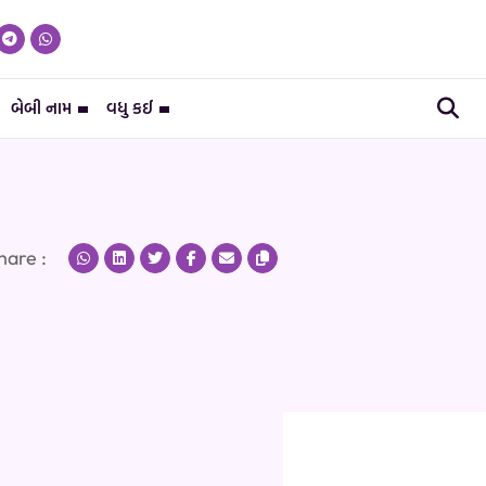
બેબી નામ
વધુ કઈ
hare :