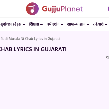
શુભેચ્છા સ્ટેટ્સ
શિક્ષણ
ધર્મ દર્શન
સામાન્ય જ્ઞાન
તહેવારો
 Rudi Mosala Ni Chab Lyrics in Gujarati
CHAB LYRICS IN GUJARATI
S