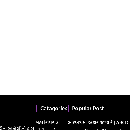
Catagories
Popular Post
મહા શિવરાત્રી
બારખડીમાં અક્ષર જાજા રે | ABCD
િતા અને ગીતો દ્વારા