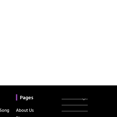
Categories
સરકારી માહિતી
Pages
રંગોળી
ધર્મ દર્શન
 Song
About Us
ટેકનોલોજી