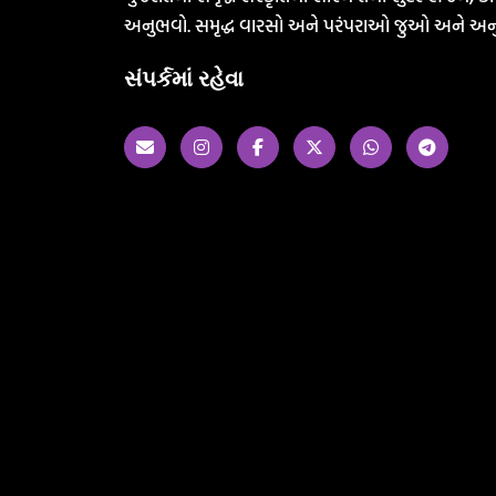
અનુભવો. સમૃદ્ધ વારસો અને પરંપરાઓ જુઓ અને અન
સંપર્કમાં રહેવા