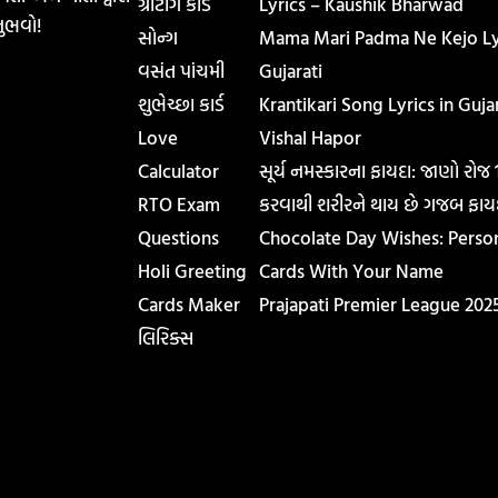
ગ્રીટીંગ કાર્ડ
Lyrics – Kaushik Bharwad
ુભવો!
સોન્ગ
Mama Mari Padma Ne Kejo Lyr
વસંત પાંચમી
Gujarati
શુભેચ્છા કાર્ડ
Krantikari Song Lyrics in Gujar
Love
Vishal Hapor
Calculator
સૂર્ય નમસ્કારના ફાયદા: જાણો રોજ
RTO Exam
કરવાથી શરીરને થાય છે ગજબ ફાય
Questions
Chocolate Day Wishes: Perso
Holi Greeting
Cards With Your Name
Cards Maker
Prajapati Premier League 202
લિરિક્સ