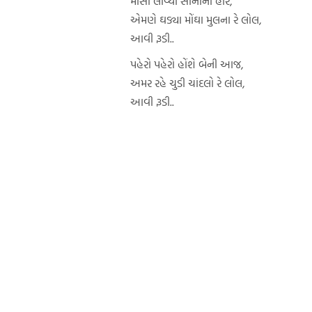
માસી લાવ્યા સોનાના હાર,
એમણે ઘડ્યા મોંઘા મુલના રે લોલ,
આવી રૂડી..
પહેરો પહેરો હોંશે બેની આજ,
અમર રહે ચુડી ચાંદલો રે લોલ,
આવી રૂડી..