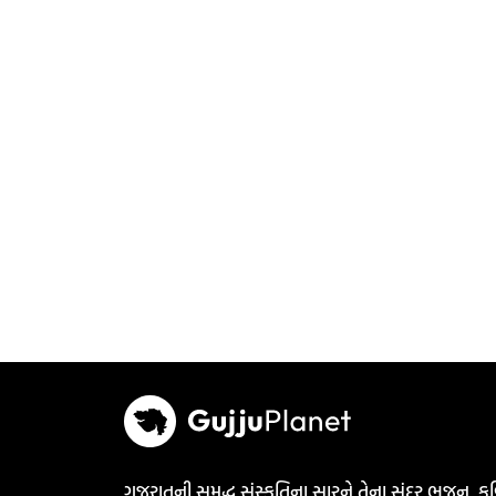
ગુજરાતની સમૃદ્ધ સંસ્કૃતિના સારને તેના સુંદર ભજન, કવ