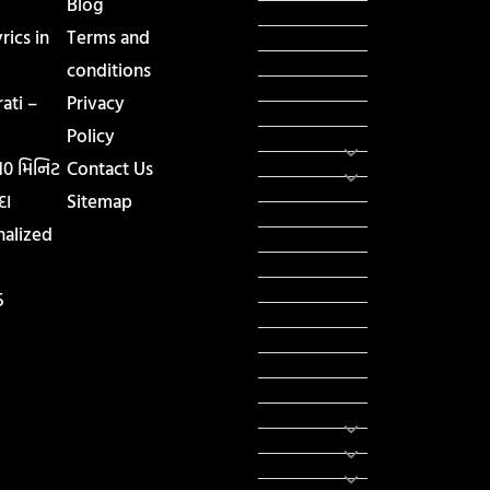
Blog
હિસ્ટ્રી
ics in
Terms and
મહાપુરુષો
સરકારી નોકરી
conditions
સુવિચારો
ati –
Privacy
અભ્યાસ સામગ્રી
Policy
શિક્ષણ
વાર્તા
 10 મિનિટ
Contact Us
IPL
દા
Sitemap
ટુરિઝમ
nalized
રેસિપી
આરોગ્ય
લાઈફ સ્ટાઇલ
5
RTO
યોજના
રાજનીતિ
ફીફા
તહેવાર
સમાચાર
યોગા