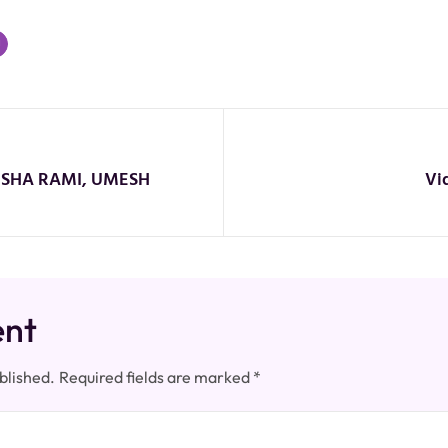
RUSHA RAMI, UMESH
Vid
ent
blished.
Required fields are marked
*