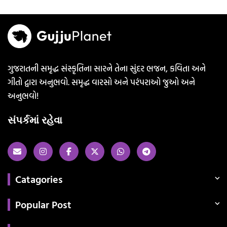
ગુજરાતની સમૃદ્ધ સંસ્કૃતિના સારને તેના સુંદર ભજન, કવિતા અને
ગીતો દ્વારા અનુભવો. સમૃદ્ધ વારસો અને પરંપરાઓ જુઓ અને
અનુભવો!
સંપર્કમાં રહેવા
Catagories
Popular Post