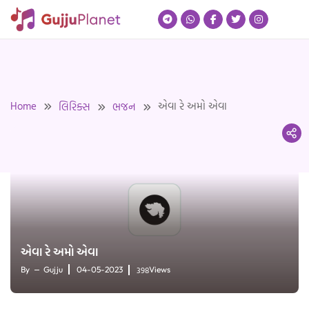
Skip
to
content
Home
એવા રે અમો એવા
લિરિક્સ
ભજન
એવા રે અમો એવા
398
By
Gujju
04-05-2023
Views