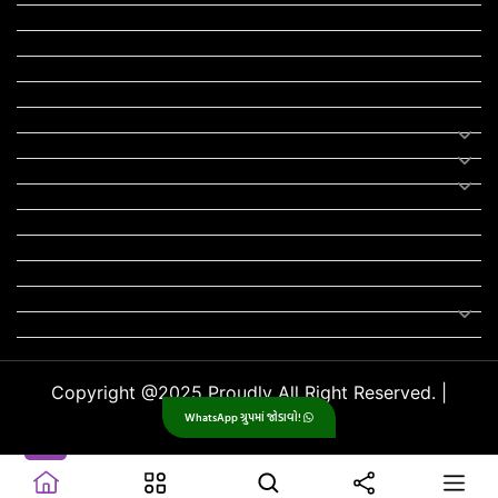
RTO
યોજના
રાજનીતિ
ફીફા
તહેવાર
સમાચાર
યોગા
મોટીવેશનલ સ્ટેટ્સ
સ્ટેટ્સ
ફન ઝોન
સોન્ગ
લિરિક્સ
Uncategorized
Copyright @2025 Proudly All Right Reserved. |
WhatsApp ગ્રુપમાં જોડાવો!
GujjuPlanet
.