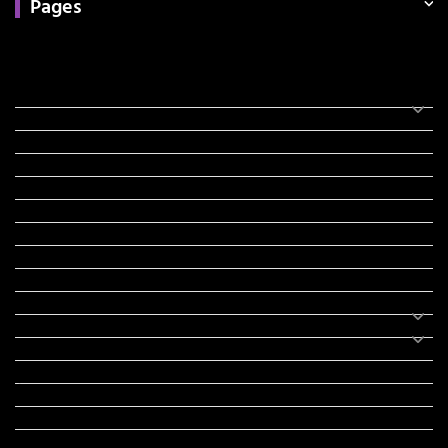
Pages
Categories
સરકારી માહિતી
રંગોળી
ધર્મ દર્શન
ટેકનોલોજી
હિસ્ટ્રી
મહાપુરુષો
સરકારી નોકરી
સુવિચારો
અભ્યાસ સામગ્રી
શિક્ષણ
વાર્તા
IPL
ટુરિઝમ
રેસિપી
આરોગ્ય
લાઈફ સ્ટાઇલ