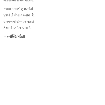
નેહ લાગ્યો છે મને ઊંડો રે.
હળવા કરમનો હું નરસૈંયો
મુજને તો વૈષ્ણવ વહાલા રે,
હરિજનથી જે અંતર ગણશે
તેના ફોગટ ફેરા ઠાલા રે.
– નરસિંહ મહેતા