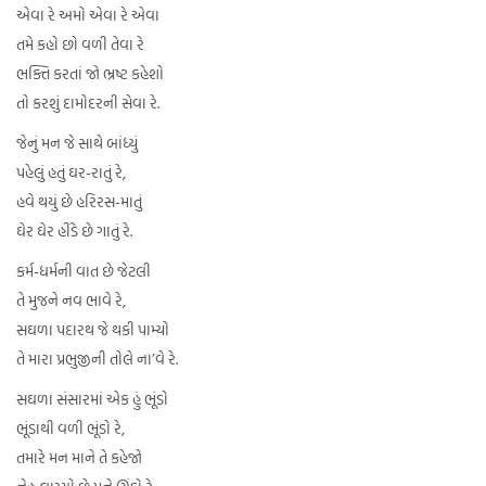
એવા રે અમો એવા રે એવા
તમે કહો છો વળી તેવા રે
ભક્તિ કરતાં જો ભ્રષ્ટ કહેશો
તો કરશું દામોદરની સેવા રે.
જેનું મન જે સાથે બાંધ્યું
પહેલું હતું ઘર-રાતું રે,
હવે થયું છે હરિરસ-માતું
ઘેર ઘેર હીંડે છે ગાતું રે.
કર્મ-ધર્મની વાત છે જેટલી
તે મુજને નવ ભાવે રે,
સઘળા પદારથ જે થકી પામ્યો
તે મારા પ્રભુજીની તોલે ના’વે રે.
સઘળા સંસારમાં એક હું ભૂંડો
ભૂંડાથી વળી ભૂંડો રે,
તમારે મન માને તે કહેજો