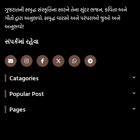
ગુજરાતની સમૃદ્ધ સંસ્કૃતિના સારને તેના સુંદર ભજન, કવિતા અને
ગીતો દ્વારા અનુભવો. સમૃદ્ધ વારસો અને પરંપરાઓ જુઓ અને
અનુભવો!
સંપર્કમાં રહેવા
Catagories
Popular Post
Pages
Categories
સરકારી માહિતી