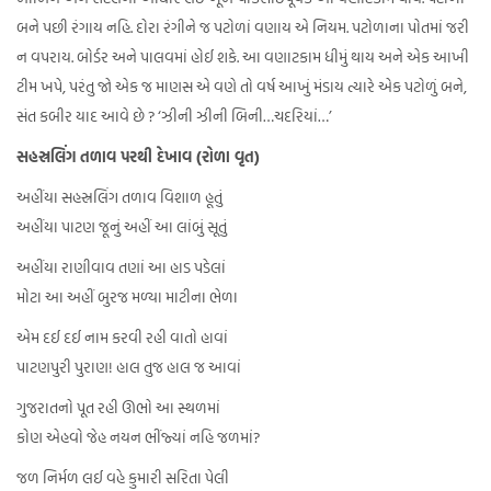
બને પછી રંગાય નહિ. દોરા રંગીને જ પટોળાં વણાય એ નિયમ. પટોળાના પોતમાં જરી
ન વપરાય. બોર્ડર અને પાલવમાં હોઈ શકે. આ વણાટકામ ધીમું થાય અને એક આખી
ટીમ ખપે, પરંતુ જો એક જ માણસ એ વણે તો વર્ષ આખું મંડાય ત્યારે એક પટોળું બને,
સંત કબીર યાદ આવે છે ? ‘ઝીની ઝીની બિની…ચદરિયાં…’
સહસ્રલિંગ તળાવ પરથી દેખાવ (રોળા વૃત)
અહીંયા સહસ્રલિંગ તળાવ વિશાળ હૂતું
અહીંયા પાટણ જૂનું અહીં આ લાંબું સૂતું
અહીંયા રાણીવાવ તણાં આ હાડ પડેલાં
મોટા આ અહીં બુરજ મળ્યા માટીના ભેળા
એમ દઈ દઈ નામ કરવી રહી વાતો હાવાં
પાટણપુરી પુરાણ! હાલ તુજ હાલ જ આવાં
ગુજરાતનો પૂત રહી ઊભો આ સ્થળમાં
કોણ એહવો જેહ નયન ભીંજ્યાં નહિ જળમાં?
જળ નિર્મળ લઈ વહે કુમારી સરિતા પેલી