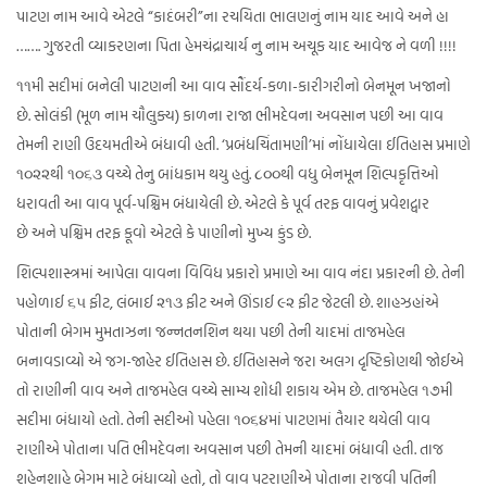
પાટણ નામ આવે એટલે “કાદંબરી”ના રચયિતા ભાલણનું નામ યાદ આવે અને હા
……. ગુજરતી વ્યાકરણના પિતા હેમચંદ્રાચાર્ય નુ નામ અચૂક યાદ આવેજ ને વળી !!!!
૧૧મી સદીમાં બનેલી પાટણની આ વાવ સૌંદર્ય-કળા-કારીગરીનો બેનમૂન ખજાનો
છે. સોલંકી (મૂળ નામ ચૌલુક્ય) કાળના રાજા ભીમદેવના અવસાન પછી આ વાવ
તેમની રાણી ઉદયમતીએ બંધાવી હતી. ‘પ્રબંધચિંતામણી’માં નોંધાયેલા ઈતિહાસ પ્રમાણે
૧૦૨૨થી ૧૦૬૩ વચ્ચે તેનુ બાંધકામ થયુ હતું. ૮૦૦થી વધુ બેનમૂન શિલ્પકૃત્તિઓ
ધરાવતી આ વાવ પૂર્વ-પશ્ચિમ બંધાયેલી છે. એટલે કે પૂર્વ તરફ વાવનું પ્રવેશદ્વાર
છે અને પશ્ચિમ તરફ કૂવો એટલે કે પાણીનો મુખ્ય કુંડ છે.
શિલ્પશાસ્ત્રમાં આપેલા વાવના વિવિધ પ્રકારો પ્રમાણે આ વાવ નંદા પ્રકારની છે. તેની
પહોળાઈ ૬૫ ફીટ, લંબાઈ ૨૧૩ ફીટ અને ઊંડાઈ ૯૨ ફીટ જેટલી છે. શાહઝહાંએ
પોતાની બેગમ મુમતાઝના જન્નતનશિન થયા પછી તેની યાદમાં તાજમહેલ
બનાવડાવ્યો એ જગ-જાહેર ઈતિહાસ છે. ઈતિહાસને જરા અલગ દૃષ્ટિકોણથી જોઈએ
તો રાણીની વાવ અને તાજમહેલ વચ્ચે સામ્ય શોધી શકાય એમ છે. તાજમહેલ ૧૭મી
સદીમા બંધાયો હતો. તેની સદીઓ પહેલા ૧૦૬૪માં પાટણમાં તૈયાર થયેલી વાવ
રાણીએ પોતાના પતિ ભીમદેવના અવસાન પછી તેમની યાદમાં બંધાવી હતી. તાજ
શહેનશાહે બેગમ માટે બંધાવ્યો હતો, તો વાવ પટરાણીએ પોતાના રાજવી પતિની