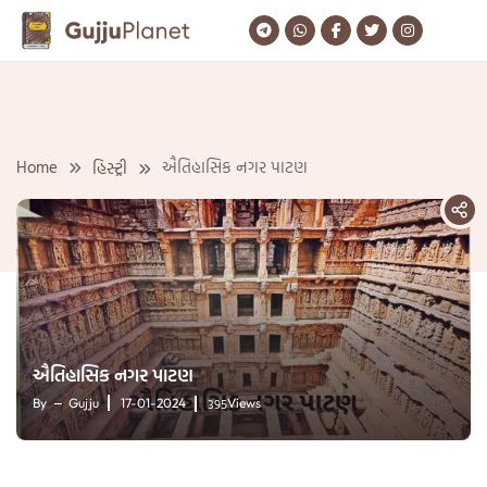
Skip
to
content
Home
ઐતિહાસિક નગર પાટણ
હિસ્ટ્રી
ઐતિહાસિક નગર પાટણ
395
By
Gujju
17-01-2024
Views