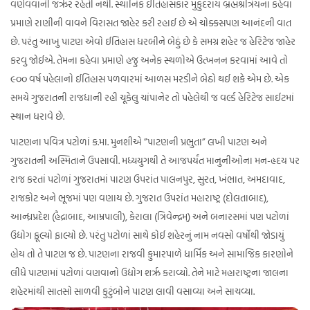
વર્ણવવાની જરૃર રહેતી નથી. સ્થાનિક ઈતિહાસકાર મુકુંદરાય બ્રહ્મશ્રત્રિયના કહેવા
પ્રમાણે રાણીની વાવને વિરાસત જાહેર કરી રહાઈ છે એ ચોક્કસપણ આનંદની વાત
છે. પરંતુ આખુ પાટણ એવો ઈતિહાસ ધરબીને બેઠું છે કે સમગ્ર શહેર જ હેરિટેજ જાહેર
કરવુ જોઈએ. તેમના કહેવા પ્રમાણે હજુ અનેક સ્થળોએ ઉત્ખનન કરવામાં આવે તો
૯૦૦ વર્ષ પહેલાનો ઈતિહાસ પળવારમાં આળસ મરડીને બેઠો થઈ શકે એમ છે. એક
સમયે ગુજરાતની રાજધાની રહી ચૂકેલુ ચાંપાનેર તો પહેલેથી જ વર્લ્ડ હેરિટેજ સાઈટમાં
સ્થાન ધરાવે છે.
પાટણના પવિત્ર પટોળાં ક.મા. મુનશીએ ”પાટણની પ્રભુતા” લખી પાટણ અને
ગુજરાતની અસ્મિતાને ઉપસાવી. મધ્યયુગથી તે આજપર્યંત માનુનીઓના મન-હૃદય પર
રાજ કરતાં પટોળાં ગુજરાતમાં પાટણ ઉપરાંત પાલનપુર, સુરત, ખંભાત, અમદાવાદ,
રાજકોટ અને ભૂજમાં પણ વણાય છે. ગુજરાત ઉપરાંત મહારાષ્ટ્ર (દોલતાબાદ),
આન્ધ્રપ્રદેશ (હૈદ્રાબાદ, આમ્રપાલી), કેરાલા (ત્રિવેન્દ્રમ્) અને બનારસમાં પણ પટોળાં
ઉદ્યોગ ફૂલ્યો ફાલ્યો છે. પરંતુ પટોળાં સાથે કોઈ શહેરનું નામ નવસો વર્ષોથી જોડાયું
હોય તો તે પાટણ જ છે. પાટણના રાજવી કુમારપાળે ધાર્મિક અને સામાજિક કારણોને
લીધે પાટણમાં પટોળાં વણવાનો ઉદ્યોગ શરૃ કરાવ્યો. તેને માટે મહારાષ્ટ્રના જાલના
શહેરમાંથી સાતસો સાળવી કુટુંબોને પાટણ લાવી વસાવ્યા અને સાચવ્યા.