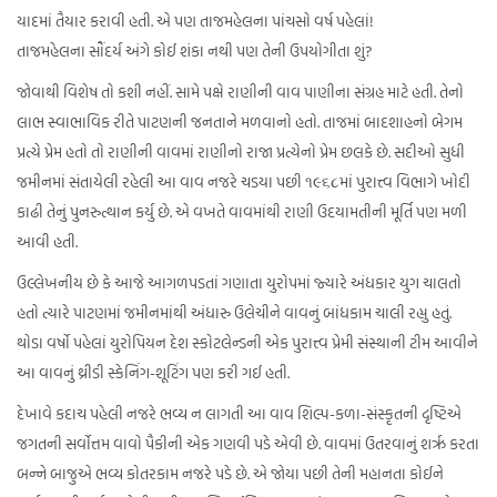
યાદમાં તૈયાર કરાવી હતી. એ પણ તાજમહેલના પાંચસો વર્ષ પહેલાં!
તાજમહેલના સૌંદર્ય અંગે કોઈ શંકા નથી પણ તેની ઉપયોગીતા શું?
જોવાથી વિશેષ તો કશી નહીં. સામે પક્ષે રાણીની વાવ પાણીના સંગ્રહ માટે હતી. તેનો
લાભ સ્વાભાવિક રીતે પાટણની જનતાને મળવાનો હતો. તાજમાં બાદશાહનો બેગમ
પ્રત્યે પ્રેમ હતો તો રાણીની વાવમાં રાણીનો રાજા પ્રત્યેનો પ્રેમ છલકે છે. સદીઓ સુધી
જમીનમાં સંતાયેલી રહેલી આ વાવ નજરે ચડયા પછી ૧૯૬૮માં પુરાત્ત્વ વિભાગે ખોદી
કાઢી તેનું પુનરુત્થાન કર્યુ છે. એ વખતે વાવમાંથી રાણી ઉદયામતીની મૂર્તિ પણ મળી
આવી હતી.
ઉલ્લેખનીય છે કે આજે આગળપડતાં ગણાતા યુરોપમાં જ્યારે અંધકાર યુગ ચાલતો
હતો ત્યારે પાટણમાં જમીનમાંથી અંધારુ ઉલેચીને વાવનું બાંધકામ ચાલી રહ્યુ હતું.
થોડા વર્ષો પહેલાં યુરોપિયન દેશ સ્કોટલેન્ડની એક પુરાત્ત્વ પ્રેમી સંસ્થાની ટીમ આવીને
આ વાવનું થ્રીડી સ્કેનિંગ-શૂટિંગ પણ કરી ગઈ હતી.
દેખાવે કદાચ પહેલી નજરે ભવ્ય ન લાગતી આ વાવ શિલ્પ-કળા-સંસ્કૃતની દૃષ્ટિએ
જગતની સર્વોત્તમ વાવો પૈકીની એક ગણવી પડે એવી છે. વાવમાં ઉતરવાનું શરૃ કરતા
બન્ને બાજુએ ભવ્ય કોતરકામ નજરે પડે છે. એ જોયા પછી તેની મહાનતા કોઈને