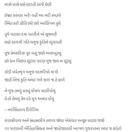
નાસે પાસે ધસે લાડતી લાજે ઘેલી
ઈશ્વર કરુણા ખરે! વહી આ નદી સ્વરૂપે
સ્મિત કરી પ્રીતિ ભરે ભરે આલિંગન તુંયે
તુંયે પાટણ! દયા ધરતીને એ સૂચવતી
ભલે કાળની ગતિ મનુજ કૃતિને બૂઝવતી
તૂજ પ્રેમસરિતા પૂર વહ્યું જાશે અણખૂટ્યું
છો ધન વિભવ લૂંટાય ઝરણ મુજ જાય ન લૂંટ્યું
તોડી પર્વતશૃંગ મનુજ મદભરિયો મા’લે
જાણે નિજ કૃતિ અમર ગળે કાળ જ તે કાળે
ને મુજ તનડું ઘડ્યું કોમળ પાણીપોચું
તે તો તેમનું તેમ રહે યુગ અનંત પોંચું
– નરસિંહરાવ દિવેટિયા
રાણકીવાવ અને સહસ્રલીગ તળાવ જોવા એકવાર અચૂક પાટણ જજો
!!!! પાટણની ઐતિહાસિકતા અને જાહોજલાલી આગળ ગુજરાતના બધાં જ શહેરો