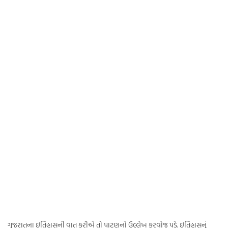
ગુજરાતના ઇતિહાસની વાત કરીએ તો પાટણનો ઉલ્લેખ કરવોજ પડે. ઇતિહાસનું