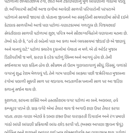
પટોળાના ભવ્યાતિભવ્ય રંગો, ભાત અને ટકાઉપણાનું મૂળ બાંધણીની ગાંઠોમાં પડેલું
છે. અગિયારમી સદીથી આજ લગીમાં આવેલી સાળવી પરિવારોની પરંપરાએ
પટોળાંને સાચવી જાણ્યાં છે. પોતાના જીવનને આ સંસ્કૃતિની સાચવણીમાં સોંપી દઈને
કેટલાક સાળવીઓ આજે પણ પટોળાં-વણાટકામમાં ગળાડૂબ છે. વિજયભાઈ
સેવંતીલાલ સાળવી પટોળામાં શુભ, પવિત્ર અને સૌભાગ્યચિહ્નોને વણવાના મતના છે.
તેઓ કહે છે કે, ”હવે તો બહેનો પણ આ કળા અને વ્યવસાયમાં જોડાઈ છે એ જાણવું
અને માનવું ઘટે.” પટોળાં ક્યારેય દુકાનોમાં વેચાતાં ન મળે. એ તો ઓર્ડર મુજબ
ડિલીવરીથી જ મળે, કારણ કે દરેક પટોળું ભિન્ન અને આગવું હોય છે. તેની
સર્જનયાત્રા પણ કઠિન હોય છે. સૌપ્રથમ તો ઉત્તમ ગુણવત્તાવાળું સીધું, લિસ્સું, વળાંકો
વગરનું શુદ્ધ રેશમ મેળવવું પડે. તેને ગરમ પાણીમાં બાફ્યા પછી જરૃરિયાત મુજબના
રંગોમાં પલાળી સૂકવી સાળ પર ચડાવાય. અડતાળીસ પનાની સાળ પર આ જટિલ
કળાનું સર્જન થાય છે.
કુશળતા, કલ્પના શક્તિ અને હસ્તકૌશલ્ય વગર પટોળાં ના બને. અલબત્ત, હવે
કમ્પ્યૂટર પડખે છે. ગ્રાફ વગેરે એમાં તૈયાર થાય જે અગાઉ શણ ઉપર તૈયાર કરવા
પડતા. તાણા-વાણા એટલે કે ડબલ ઇક્ત ઉપર વારાફરતી ડિઝાઈન અને રંગ પ્રમાણે
ગાંઠો બાંધી બાંધણી પ્રક્રિયાથી બાંધ-છોડ કરવી પડે. (અસલ આપણા જીવન જેવું.)
બોબિન અને શટલનો આધાર લઈ ખૂબ ચોક્સાઈપૂર્વક આ વણાટકામ થાય. પટોળાં