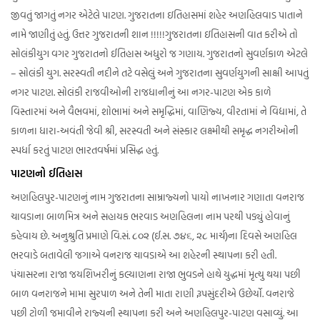
જીવતું જાગતું નગર એટેલે પાટણ. ગુજરાતના ઇતિહાસમાં શહેર અણહિલવાડ પાતાને
નામે જાણીતું હતું. ઉત્તર ગુજરાતની શાન !!!!!ગુજરાતના ઇતિહાસની વાત કરીએ તો
સોલંકીયુગ વગર ગુજરાતનો ઈતિહાસ અધુરો જ ગણાય. ગુજરાતનો સુવર્ણકાળ એટલે
– સોલંકી યુગ. સરસ્વતી નદીને તટે વસેલું અને ગુજરાતના સુવર્ણયુગની સાક્ષી આપતું
નગર પાટણ. સોલંકી રાજવીઓની રાજધાનીનું આ નગર-પાટણ એક કાળે
વિસ્‍તારમાં અને વૈભવમાં, શોભામાં અને સમૃદ્ધિમાં, વાણિજ્ય, વીરતામાં ને વિદ્યામાં, તે
કાળના ધારા-અવંતી જેવી શ્રી, સરસ્‍વતી અને સંસ્‍કાર લક્ષ્‍મીથી સમૃદ્ધ નગરીઓની
સ્‍પર્ધા કરતું પાટણ ભારતવર્ષમાં પ્રસિદ્ધ હતું.
પાટણનો ઈતિહાસ
અણહિલપુર-પાટણનું નામ ગુજરાતના સામ્રાજ્યનો પાયો નાખનાર ગણાતા વનરાજ
ચાવડાના બાળમિત્ર અને સહાયક ભરવાડ અણહિલના નામ પરથી પડ્યું હોવાનું
કહેવાય છે. અનુશ્રુતિ પ્રમાણે વિ.સં. ૮૦૨ (ઈ.સ. ૭૪૬, ૨૮ માર્ચ)ના દિવસે અણહિલ
ભરવાડે બતાવેલી જગાએ વનરાજ ચાવડાએ આ શહેરની સ્‍થાપના કરી હતી.
પંચાસરના રાજા જયશિખરીનું કલ્‍યાણના રાજા ભુવડને હાથે યુદ્ધમાં મૃત્‍યુ થયા પછી
બાળ વનરાજને મામા સુરપાળ અને તેની માતા રાણી રૂપસુંદરીએ ઉછેર્યો. વનરાજે
પછી ટોળી જમાવીને રાજ્યની સ્‍થાપના કરી અને અણહિલપુર-પાટણ વસાવ્‍યું. આ