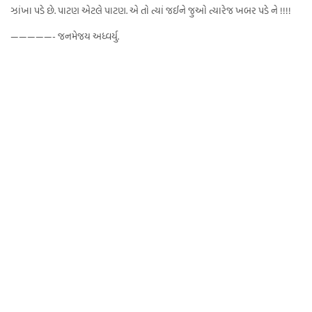
ઝાંખા પડે છે. પાટણ એટલે પાટણ. એ તો ત્યાં જઈને જુઓ ત્યારેજ ખબર પડે ને !!!!
—————- જનમેજય અધ્વર્યુ.