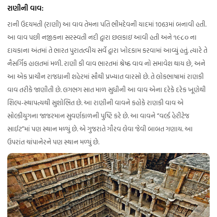
રાણીની વાવ:
રાની ઉદયમતી (રાણી) આ વાવ તેમના પતિ ભીમદેવની યાદમાં 1063માં બનાવી હતી.
આ વાવ પછી નજીકના સરસ્વતી નદી દ્વારા છલકાઇ આવી હતી અને ૧૯૮૦ ના
દાયકાના અંતમાં તે ભારત પુરાતત્વીય સર્વે દ્વારા ખોદકામ કરવામાં આવ્યું હતું. ત્યારે તે
નૈસર્ગિક હાલતમાં મળી. રાણી કી વાવ ભારતમાં શ્રેષ્ઠ વાવ નો સમાવેશ થાય છે, અને
આ એક પ્રાચીન રાજધાની શહેરમાં સૌથી પ્રખ્યાત વારસો છે. તે લોકભાષામાં રાણકી
વાવ તરીકે જાણીતી છે. લગભગ સાત માળ સુધીની આ વાવ એના દરેકે દરેક ખૂણેથી
શિલ્પ-સ્થાપત્યથી સુશોભિત છે. આ રાણીની વાવને કહોકે રાણકી વાવ એ
સોલ્કીયુગના જાજરમાન સુવર્ણકાળની પુષ્ટિ કરે છે. આ વાવને “વર્લ્ડ હેરીટેજ
સાઈટ”માં પણ સ્થાન મળ્યું છે. એ ગુજરાતે ગૌરવ લેવા જેવી બાબત ગણાય. આ
ઉપરાંત ચાંપાનેરને પણ સ્થાન મળ્યું છે.