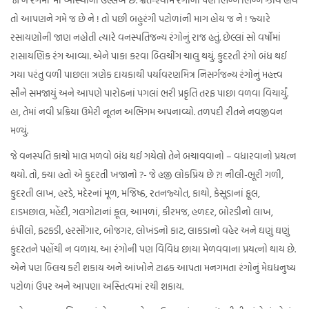
તો આપણને ગમે જ છે ને ! તો પછી બહુરંગી પટોળાંની માગ હોય જ ને ! જ્યારે
રસાયણોની જાણ નહોતી ત્યારે વનસ્પતિજન્ય રંગોનું રાજ હતું. છેલ્લાં સો વર્ષોમાં
રાસાયણિક રંગ આવ્યા. એને પાકા કરવા બ્લિચીંગ ચાલુ થયું. કુદરતી રંગો બંધ થઈ
ગયા પરંતુ વળી પાછલા ત્રણેક દાયકાથી પર્યાવરણમિત્ર નિસર્ગજન્ય રંગોનું મહત્ત્વ
સૌને સમજાયું અને આપણે પારોઠનાં પગલાં ભરી પ્રકૃતિ તરફ પાછા વળવા વિચાર્યું.
હા, તેમાં નવી પ્રક્રિયા ઉમેરી નૂતન અભિગમ અપનાવ્યો. તળપદી રીતને નવજીવન
મળ્યું.
જે વનસ્પતિ કાચો માલ મળવો બંધ થઈ ગયેલો તેને બચાવવાનો – વધારવાનો પ્રયત્ન
થયો. તો, ક્યા હતો એ કુદરતી ખજાનો ?- જે હજી લોકપ્રિય છે ?! નીલી-ભૂરી ગળી,
કુદરતી લાખ, હરડે, મદેરનાં મૂળ, મજિષ્ઠ, રતનજ્યોત, કાથો, કેસૂડાનાં ફૂલ,
દાડમછાલ, મહેંદી, ગલગોટાનાં ફૂલ, આમળાં, કીરમજ, હળદર, બોરડીનો લાખ,
કંપીલો, ફટકડી, હરસીંગાર, બોજગર, લોખંડનો કાટ, લાકડાનો વહેર અને ઘણું ઘણું
કુદરતને પહોંચી ન વળાય. આ રંગોની પણ વિવિધ છાયા મેળવવાના પ્રયત્નો થાય છે.
એને પણ બ્લિચ કરી શકાય અને આંખોને ટાઢક આપતા મનગમતા રંગોનું મેઘધનુષ્ય
પટોળાં ઉપર અને આપણા અસ્તિત્વમાં રચી શકાય.