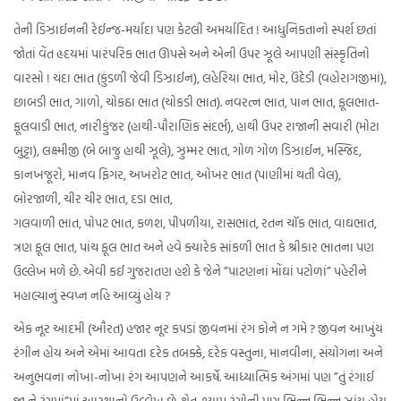
તેની ડિઝાઈનની રેઈન્જ-મર્યાદા પણ કેટલી અમર્યાદિત ! આધુનિકતાનો સ્પર્શ છતાં
જોતાં વેંત હૃદયમાં પારંપરિક ભાત ઊપસે અને એની ઉપર ઝૂલે આપણી સંસ્કૃતિનો
વારસો ! ચંદા ભાત (કુંડળી જેવી ડિઝાઈન), લહેરિયા ભાત, મોર, ઉંદેડી (વહોરાગજીમાં),
છાબડી ભાત, ગાળો, ચોકઠા ભાત (ચોકડી ભાત). નવરત્ન ભાત, પાન ભાત, ફૂલભાત-
ફૂલવાડી ભાત, નારીકુંજર (હાથી-પૌરાણિક સંદર્ભ), હાથી ઉપર રાજાની સવારી (મોટા
બુટ્ટા), લક્ષ્મીજી (બે બાજુ હાથી ઝૂલે), ઝુમ્મર ભાત, ગોળ ગોળ ડિઝાઈન, મસ્જિદ,
કાનખજૂરો, માનવ ફિગર, અખરોટ ભાત, ઓખર ભાત (પાણીમાં થતી વેલ),
બોરજાળી, ચીર ચીર ભાત, દડા ભાત,
ગલવાળી ભાત, પોપટ ભાત, કળશ, પીપળીયા, રાસભાત, રતન ચૉક ભાત, વાઘભાત,
ત્રણ ફૂલ ભાત, પાંચ ફૂલ ભાત અને હવે ક્યારેક સાંકળી ભાત કે શ્રીકાર ભાતના પણ
ઉલ્લેખ મળે છે. એવી કઈ ગુજરાતણ હશે કે જેને ”પાટણનાં મોંઘાં પટોળાં” પહેરીને
મહાલ્યાનું સ્વપ્ન નહિ આવ્યું હોય ?
એક નૂર આદમી (ઔરત) હજાર નૂર કપડાં જીવનમાં રંગ કોને ન ગમે ? જીવન આખુંય
રંગીન હોય અને એમાં આવતા દરેક તબક્કે, દરેક વસ્તુના, માનવીના, સંયોગના અને
અનુભવના નોખા-નોખા રંગ આપણને આકર્ષે. આધ્યાત્મિક અંગમાં પણ ”તું રંગાઈ
જા ને રંગમાં”માં આસ્થાનો ઉલ્લેખ છે. શ્વેત-શ્યામ રંગોની પણ ભિન્ન ભિન્ન ઝાંય હોય