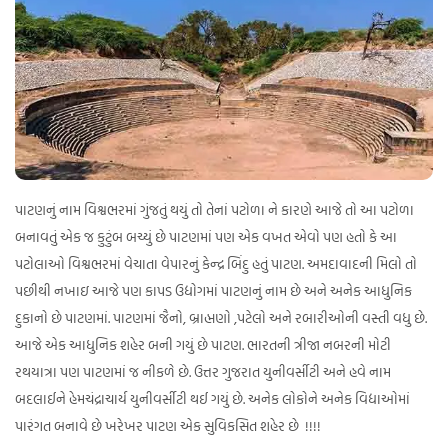
પાટણનું નામ વિશ્વભરમાં ગુંજતું થયું તો તેનાં પટોળા ને કારણે આજે તો આ પટોળા
બનાવતું એક જ કુટુંબ બચ્યું છે પાટણમાં પણ એક વખત એવો પણ હતો કે આ
પટોલાઓ વિશ્વભરમાં વેચાતા વેપારનું કેન્દ્ર બિંદુ હતું પાટણ. અમદાવાદની મિલો તો
પછીથી નખાઇ આજે પણ કાપડ ઉદ્યોગમાં પાટણનું નામ છે અને અનેક આધુનિક
દુકાનો છે પાટણમાં. પાટણમાં જૈનો, બ્રાહ્મણો ,પટેલો અને રબારીઓની વસ્તી વધુ છે.
આજે એક આધુનિક શહેર બની ગયું છે પાટણ. ભારતની ત્રીજા નબરની મોટી
રથયાત્રા પણ પાટણમાં જ નીકળે છે. ઉત્તર ગુજરાત યુનીવર્સીટી અને હવે નામ
બદલાઈને હેમચંદ્રાચાર્ય યુનીવર્સીટી થઈ ગયું છે. અનેક લોકોને અનેક વિદ્યાઓમાં
પારંગત બનાવે છે ખરેખર પાટણ એક સુવિકસિત શહેર છે !!!!