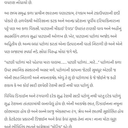
વપરાશ નોંધાયો છે.
આ ભવ્ય સમૃદ્ધ કળા પ્રાચીન ભારતના વણાટકામ, રંગકામ અને ટકાઉપણાની છડી
પોકારે છે. હળવેકથી ઓરિસાના કટક અને આન્ધ્ર પ્રદેશના પૂર્વીય દરિયાકિનારાના
પટ્ટે પણ આ કળા વિકસી. પાટણની મીઠાઈ ‘દેવડા’ ઉપરાંત રાણકી વાવ અને અહીંનું
સહસ્રલિંગ તળાવ સુદ્ધાં પાટણની ઓળખ છે. ખેર, પાટણનાં પટોળાં અજોડ અને
અદ્વિતીય છે. અન્ય બધાં પટોળાં કરતાં એના ઉત્પાદનની વાતો નિરાળી છે અને એને
પણ બજારમાં સ્પર્ધા નડે. સોંધાં વિરુદ્ધ મોંઘાં જંગે ચડે.
”પટણી પટોળાં મારે પહેરવા મારા વાલમા…… પટણી પટોળાં…મારે…” પટોળાંની કળા
ઉપર સ્થાનિક સંસ્કારની અસર મળે. પટોળાંની કલ્પના જેટલી સુમધુર એટલી જ
એની ભાત નિરાળી અને નયનાકર્ષક. એવું તે શું છે પટોળામાં કે જે જોઈને જ કહી
શકાય કે આ કોઈ સાદી છાપેલી રેશમી સાડી નથી પણ પટોળું છે.
વિવિધ ડિઝાઈન અને રંગવાળી દરેક શુદ્ધ રેશમી સાડી પટોળું નથી પરંતુ દરેક પટોળું
શુદ્ધ રેશમના તાંતણામાંથી બનાવેલું હોય છે. એની આકર્ષક ભાત, ડિઝાઈનના નમૂના
લોભામણા હોય છે અને બન્ને બાજુ એકસરખા રંગ, રૃપ અને ભાતથી સુશોભિત હોય
છે. કેટકેટલા પ્રકારની ડિજાઈન અને કેવાં કેવાં સૂચક તેનાં નામ ! નાના મોટા બુટ્ટા
અને ભૌમિતિક ભાતને અંગ્રેજીમાં ”મોટિફ” કહે છે.