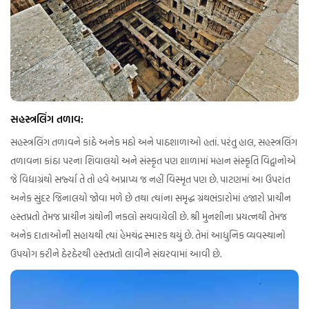
સહસ્ત્રલિંગ તળાવ:
સહસ્ત્રલિંગ તળાવને કાંઠે અનેક મઠો અને પાઠશાળાઓ હતાં. પરંતુ હાલ, સહસ્ત્રલિંગ
તળાવના કાંઠા પરના શિવાલયો અને સંસ્‍કૃત પણ શાળામાં મહાન સંસ્‍કૃતિ વિદ્વાનોએ
જે વિદ્યાગ્રંથો સર્જ્યા તે તો હવે અપ્રાપ્‍ય જ નહીં વિસ્‍મૃત પણ છે. પાટણમાં આ ઉપરાંત
અનેક સુંદર જિનાલયો જોવા મળે છે તથા ત્‍યાંના સમૃદ્ધ ગ્રંથભંડારોમાં હજારો પ્રાચીન
હસ્‍તપ્રતો તેમજ પ્રાચીન ગ્રંથોની નકલો સચવાયેલી છે. શ્રી મુનશીના પ્રયત્‍નથી તેમજ
અનેક દાતાઓની સહાયથી ત્‍યાં હેમચંદ્ર સ્‍મારક થયું છે. તેમાં આધુનિક વ્‍યવસ્‍થાનો
ઉપયોગ કરીને ઠેરઠેરથી હસ્‍તપ્રતો લાવીને સંઘરવામાં આવી છે.