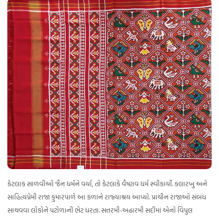
કેટલાક સાળવીઓ જૈન ધર્મને વર્યા, તો કેટલાકે વૈષ્ણવ ધર્મ સ્વીકાર્યો. કલારખુ અને
સાહિત્યપ્રેમી રાજા કુમારપાળે આ કળાને રાજ્યાશ્રય આપ્યો. પ્રાચીન રાજાઓ સંબંધ
સાચવવા લોકોને પટોળાની ભેટ ધરતા. સત્તરમી-અઢારમી સદીમાં એનો વિપુલ