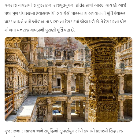
વનરાજ ચાવડાથી જ ગુજરાતના રાજપૂતયુગના ઇતિહાસનો આરંભ થાય છે. આજે
પણ, મૂળ પંચાસરના દેવાલયમાંથી લવાયેલી પારસનાથ ભગવાનની મૂર્તિ પંચાસરા
પારસનાથને નામે ઓળખાતા પાટણના દેરાસરમાં જોવા મળે છે. તે દેરાસરના એક
ગોખમાં વનરાજ ચાવડાની પુરાણી મૂર્તિ પણ છે.
ગુજરાતના સામ્રાજ્ય અને સમૃદ્ધિનો સુવર્ણયુગ સોળે કળાએ પ્રકાશ્યો સિદ્ધરાજ