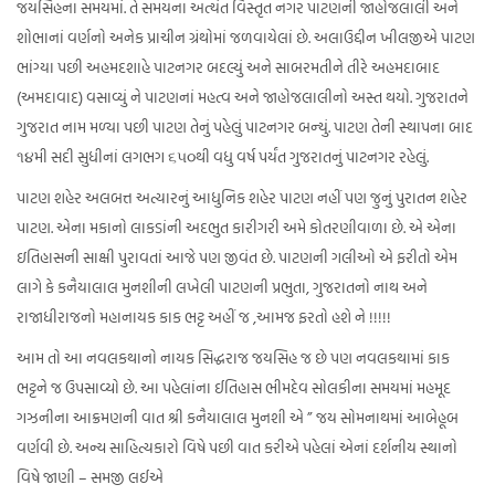
જયસિંહના સમયમાં. તે સમયના અત્‍યંત વિસ્‍તૃત નગર પાટણની જાહોજલાલી અને
શોભાનાં વર્ણનો અનેક પ્રાચીન ગ્રંથોમાં જળવાયેલાં છે. અલાઉદ્દીન ખીલજીએ પાટણ
ભાંગ્યા પછી અહમદશાહે પાટનગર બદલ્‍યું અને સાબરમતીને તીરે અહમદાબાદ
(અમદાવાદ) વસાવ્‍યું ને પાટણનાં મહત્‍વ અને જાહોજલાલીનો અસ્‍ત થયો. ગુજરાતને
ગુજરાત નામ મળ્યા પછી પાટણ તેનું પહેલું પાટનગર બન્‍યું. પાટણ તેની સ્‍થાપના બાદ
૧૪મી સદી સુધીનાં લગભગ ૬૫૦થી વધુ વર્ષ પર્યંત ગુજરાતનું પાટનગર રહેલું.
પાટણ શહેર અલબત્ત અત્યારનું આધુનિક શહેર પાટણ નહીં પણ જુનું પુરાતન શહેર
પાટણ. એના મકાનો લાકડાંની અદભુત કારીગરી અમે કોતરણીવાળા છે. એ એના
ઇતિહાસની સાક્ષી પુરાવતાં આજે પણ જીવંત છે. પાટણની ગલીઓ એ ફરીતો એમ
લાગે કે કનૈયાલાલ મુનશીની લખેલી પાટણની પ્રભુતા, ગુજરાતનો નાથ અને
રાજાધીરાજનો મહાનાયક કાક ભટ્ટ અહીં જ ,આમજ ફરતો હશે ને !!!!!
આમ તો આ નવલકથાનો નાયક સિદ્ધરાજ જયસિહ જ છે પણ નવલકથામાં કાક
ભટ્ટને જ ઉપસાવ્યો છે. આ પહેલાંના ઈતિહાસ ભીમદેવ સોલકીના સમયમાં મહમૂદ
ગઝનીના આક્રમણની વાત શ્રી કનૈયાલાલ મુનશી એ ” જય સોમનાથમાં આબેહૂબ
વર્ણવી છે. અન્ય સાહિત્યકારો વિષે પછી વાત કરીએ પહેલાં એનાં દર્શનીય સ્થાનો
વિષે જાણી – સમજી લઈએ