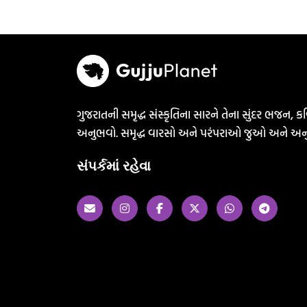
ગુજરાતની સમૃદ્ધ સંસ્કૃતિના સારને તેના સુંદર ભજન, કવ
અનુભવો. સમૃદ્ધ વારસો અને પરંપરાઓ જુઓ અને અન
સંપર્કમાં રહેવા