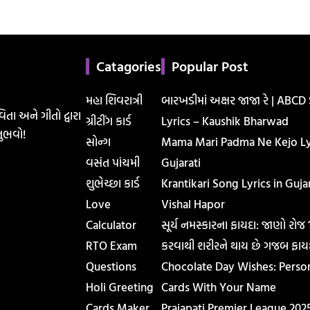
Catagories
Popular Post
મહા શિવરાત્રી
બારખડીમાં અક્ષર જાજા રે | ABCD
િતા અને ગીતો દ્વારા
ગ્રીટીંગ કાર્ડ
Lyrics – Kaushik Bharwad
ુભવો!
સોન્ગ
Mama Mari Padma Ne Kejo Lyr
વસંત પાંચમી
Gujarati
શુભેચ્છા કાર્ડ
Krantikari Song Lyrics in Gujar
Love
Vishal Hapor
Calculator
સૂર્ય નમસ્કારના ફાયદા: જાણો રોજ
RTO Exam
કરવાથી શરીરને થાય છે ગજબ ફાય
Questions
Chocolate Day Wishes: Perso
Holi Greeting
Cards With Your Name
Cards Maker
Prajapati Premier League 202