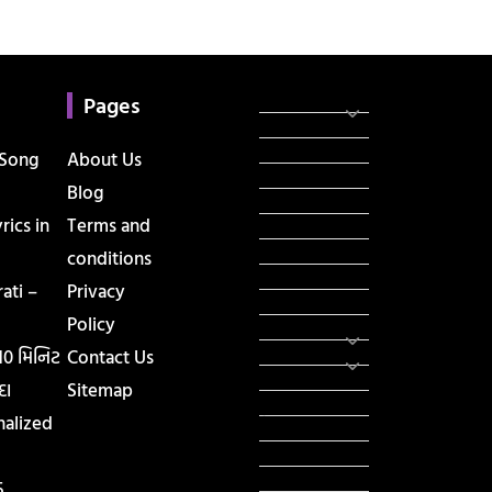
Categories
સરકારી માહિતી
Pages
રંગોળી
ધર્મ દર્શન
 Song
About Us
ટેકનોલોજી
Blog
હિસ્ટ્રી
ics in
Terms and
મહાપુરુષો
સરકારી નોકરી
conditions
સુવિચારો
ati –
Privacy
અભ્યાસ સામગ્રી
Policy
શિક્ષણ
વાર્તા
 10 મિનિટ
Contact Us
IPL
દા
Sitemap
ટુરિઝમ
nalized
રેસિપી
આરોગ્ય
લાઈફ સ્ટાઇલ
5