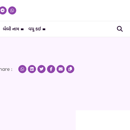
બેબી નામ
વધુ કઈ
hare :