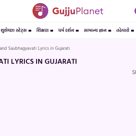
શુભેચ્છા સ્ટેટ્સ
શિક્ષણ
ધર્મ દર્શન
સામાન્ય જ્ઞાન
તહેવારો
and Saubhagyavati Lyrics in Gujarati
I LYRICS IN GUJARATI
S