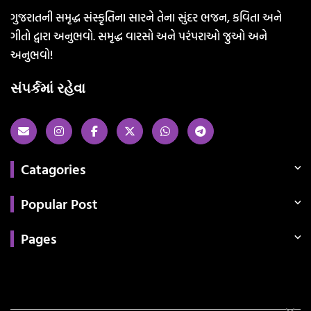
ગુજરાતની સમૃદ્ધ સંસ્કૃતિના સારને તેના સુંદર ભજન, કવિતા અને
ગીતો દ્વારા અનુભવો. સમૃદ્ધ વારસો અને પરંપરાઓ જુઓ અને
અનુભવો!
સંપર્કમાં રહેવા
Catagories
Popular Post
Pages
Categories
સરકારી માહિતી