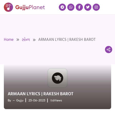
Skip
to
content
Home
ARMAAN LYRICS | RAKESH BAROT
સોન્ગ
ARMAAN LYRICS | RAKESH BAROT
114
By
Gujju
23-06-2023
Views