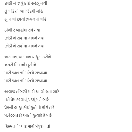
છોડી ને જાવું કાંઈ સહેલું નથી
તું નહિ તો આ જિંદગી નહિ
સુખ નો છાંયો જીવનમાં નહિ
કોની રે બાહોમાં તમે ગયા
છોડી ને રાહોમાં અમને ગયા
છોડી ને રાહોમાં અમને ગયા
અરમાન, અરમાન અધૂરા કરીને
નગરી દિલ ની લૂંટી ને
મારી જાન તમે મહેલો સજાવ્યા
મારી જાન તમે મહેલો સજાવ્યા
અવાજ હોંભળી મારો આવી જતા બારે
તને પ્રેમ કરવાનું પડયું મને ભારે
પ્રેમની બાજી કોઈ જીતે તો કોઈ હારે
મહોબ્બત છે આતો જીવાડે કે મારે
કિસ્મત ને પ્યાર મારો મંજુર નતો