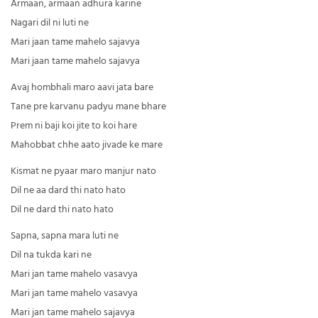
Armaan, armaan adhura karine
Nagari dil ni luti ne
Mari jaan tame mahelo sajavya
Mari jaan tame mahelo sajavya
Avaj hombhali maro aavi jata bare
Tane pre karvanu padyu mane bhare
Prem ni baji koi jite to koi hare
Mahobbat chhe aato jivade ke mare
Kismat ne pyaar maro manjur nato
Dil ne aa dard thi nato hato
Dil ne dard thi nato hato
Sapna, sapna mara luti ne
Dil na tukda kari ne
Mari jan tame mahelo vasavya
Mari jan tame mahelo vasavya
Mari jan tame mahelo sajavya