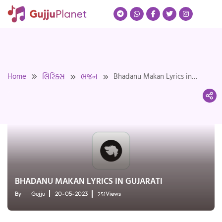
Skip
to
content
Home
Bhadanu Makan Lyrics in
લિરિક્સ
ભજન
Gujarati
BHADANU MAKAN LYRICS IN GUJARATI
251
By
Gujju
20-05-2023
Views