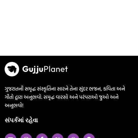
ગુજરાતની સમૃદ્ધ સંસ્કૃતિના સારને તેના સુંદર ભજન, કવિતા અને
ગીતો દ્વારા અનુભવો. સમૃદ્ધ વારસો અને પરંપરાઓ જુઓ અને
અનુભવો!
સંપર્કમાં રહેવા