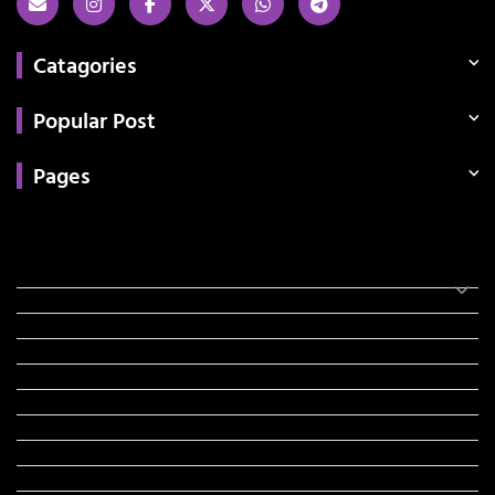
Catagories
Popular Post
Pages
Categories
સરકારી માહિતી
રંગોળી
ધર્મ દર્શન
ટેકનોલોજી
હિસ્ટ્રી
મહાપુરુષો
સરકારી નોકરી
સુવિચારો
અભ્યાસ સામગ્રી