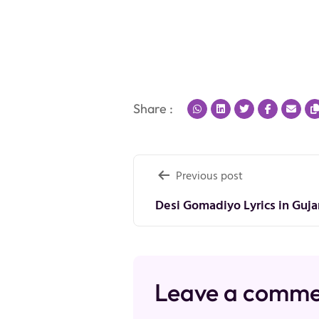
Share :
Post
Previous post
navigation
Desi Gomadiyo Lyrics in Guja
Leave a comm