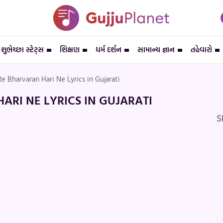
શુભેચ્છા સ્ટેટ્સ
શિક્ષણ
ધર્મ દર્શન
સામાન્ય જ્ઞાન
તહેવારો
e Bharvaran Hari Ne Lyrics in Gujarati
ARI NE LYRICS IN GUJARATI
S