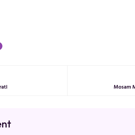
rati
Mosam Mo
ent