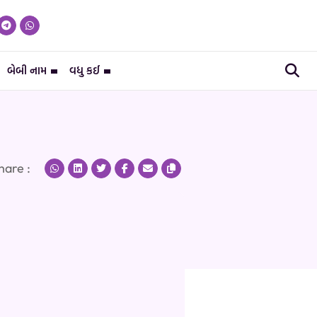
બેબી નામ
વધુ કઈ
hare :