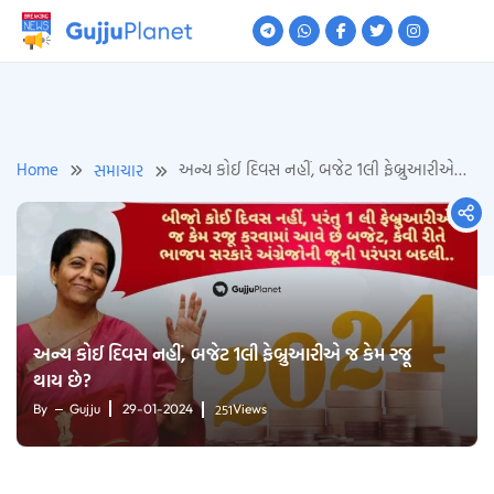
Skip
to
content
Home
અન્ય કોઈ દિવસ નહીં, બજેટ 1લી ફેબ્રુઆરીએ
સમાચાર
જ કેમ રજૂ થાય છે?
અન્ય કોઈ દિવસ નહીં, બજેટ 1લી ફેબ્રુઆરીએ જ કેમ રજૂ
થાય છે?
251
By
Gujju
29-01-2024
Views