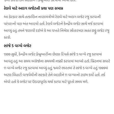
રેલવે માટે અલગ બજેટની પ્રથા પણ સમાપ્ત
આ ફેરફાર સાથે તત્કાલિન નાણામંત્રીએ રેલવે માટે અલગ બજેટ રજૂ કરવાની
પરંપરાનો પણ અંત આણ્યો હતો. રેલવે બજેટને કેન્દ્રીય બજેટ સાથે મર્જ કરવામાં
આવ્યું હતું. તમને જણાવી દઈએ કે આ વખતે નિર્મલા સીતારમણ સતત છઠ્ઠું બજેટ રજૂ
કરશે.
સાંજે 5 વાગ્યે બજેટ
1999 સુધી, કેન્દ્રીય બજેટ ફેબ્રુઆરીના છેલ્લા દિવસે સાંજે 5 વાગ્યે રજૂ કરવામાં
આવતું હતું. આ સમય અંગ્રેજોના સમયથી નક્કી કરવામાં આવ્યો હતો. બ્રિટનમાં સવારે
11 વાગ્યે બજેટ રજૂ કરવામાં આવ્યું હતું, જ્યારે ભારતમાં તે સાંજે 5 વાગ્યે હતું. 1999માં
અટલ બિહારી વાજપેયીની સરકારે તેને બદલીને 11 વાગ્યાનો ટાઇમ કર્યો હતો. તર્ક
એવો હતો કે બજેટ પર ઉંડાણપૂર્વક ચર્ચા કરવા માટે પૂરતો સમય મળે.