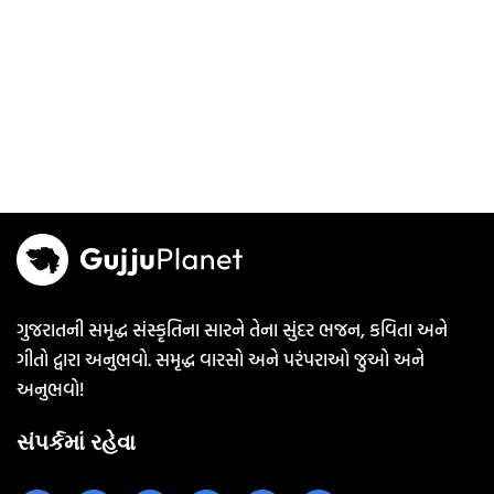
ગુજરાતની સમૃદ્ધ સંસ્કૃતિના સારને તેના સુંદર ભજન, કવિતા અને
ગીતો દ્વારા અનુભવો. સમૃદ્ધ વારસો અને પરંપરાઓ જુઓ અને
અનુભવો!
સંપર્કમાં રહેવા