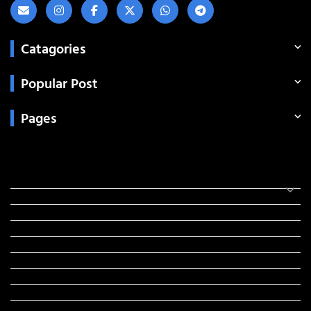
Catagories
Popular Post
Pages
Categories
સરકારી માહિતી
રંગોળી
ધર્મ દર્શન
ટેકનોલોજી
હિસ્ટ્રી
મહાપુરુષો
સરકારી નોકરી
સુવિચારો
અભ્યાસ સામગ્રી