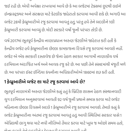
જઈ રહી છે. એવી અપેક્ષા રાખવામાં આવે છે કે આ બજેટમાં ટેક્સમાં છૂટથી લઈને
ઈન્ફ્રાસ્ટ્રક્ચર અને સંરક્ષણ માટે કેટલીક જાહેરાતો કરવામાં આવી શકે છે. અગાઉ આ
બજેટ 28મી ફેબ્રુઆરીએ રજૂ કરવામાં આવતું હતું, પરંતુ હવે તેને બદલીને 1લી
ફેબ્રુઆરી કરવામાં આવ્યું છે. મોદી સરકારે વર્ષો જૂની પરંપરા તોડી છે.
વર્ષ 2017માં ભૂતપૂર્વ કેન્દ્રીય નાણાપ્રધાન અરુણ જેટલીએ જાહેરાત કરી હતી કે
કેન્દ્રીય બજેટ હવે ફેબ્રુઆરીના છેલ્લા કામકાજના દિવસે રજૂ કરવામાં આવશે નહીં.
બજેટ એ એક સરકારી દસ્તાવેજ છે જેના હેઠળ સરકાર આગામી નાણાકીય વર્ષ
દરમિયાન અંદાજિત ખર્ચ અને આવક રજૂ કરે છે. આ પછી તેને સંસદમાંથી મંજૂરી મળે
છે. આ પરંપરા ઈસ્ટ ઈન્ડિયા કંપનીના અધિકારીઓએ 1860માં શરૂ કરી હતી.
1 ફેબ્રુઆરીએ બજેટ શા માટે રજૂ કરવામાં આવે છે?
ભૂતપૂર્વ નાણામંત્રી અરુણ જેટલીએ કહ્યું હતું કે બ્રિટિશ શાસન હેઠળ સંસ્થાનવાદી
યુગ દરમિયાન અનુસરવામાં આવતી 92 વર્ષ જૂની પ્રથાને સમાપ્ત કરવા માટે બજેટ
મહિનાના છેલ્લા દિવસને બદલે 1 ફેબ્રુઆરીએ રજૂ કરવામાં આવશે. તેમણે કહ્યું કે
બજેટ ફેબ્રુઆરીના અંતમાં રજૂ કરવામાં આવતું હતું. આવી સ્થિતિમાં સરકાર પાસે 1
એપ્રિલથી લાગુ થવા માટે નવી નીતિઓ તૈયાર કરવા માટે ખૂબ જ ઓછો સમય હતો,
જેના કારણે તેને બદલીને 1 ફેબ્રુઆરી કરવામાં આવી હતી.