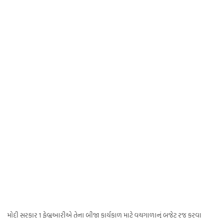
મોદી સરકાર 1 ફેબ્રુઆરીએ તેના બીજા કાર્યકાળ માટે વચગાળાનું બજેટ રજૂ કરવા