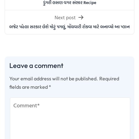
navigation
ડુંગરી લસણ વગર સંભાર Recipe
Next post
બજેટ પહેલા સરકાર લેશે મોટું પગલું, મોંઘવારી રોકવા માટે બનાવ્યો આ પ્લાન
Leave a comment
Your email address will not be published.
Required
fields are marked
*