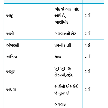
એક જે આશીર્વાદ
અંજી
આપે છે,
ગર્લ
આશીર્વાદ
અંશી
ભગવાનની ભેટ
ગર્લ
અંબરસી
પ્રેમની રાણી
ગર્લ
અંજિકા
ધન્ય
ગર્લ
ખુશખુશાલ;
અંશુલા
ગર્લ
તેજસ્વી;સફેદ
સાડીનો એક છેડો
અંચલા
ગર્લ
જે મુક્ત છે
ભગવાન