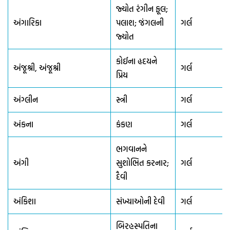
જ્યોત રંગીન ફૂલ;
અંગારિકા
પલાશ; જંગલની
ગર્લ
જ્યોત
કોઈના હૃદયને
અંજૂશ્રી, અંજૂશ્રી
ગર્લ
પ્રિય
અંગ્લીન
સ્ત્રી
ગર્લ
અંકના
કંકણ
ગર્લ
ભગવાનને
અંગી
સુશોભિત કરનાર;
ગર્લ
દૈવી
અંકિશા
સંખ્યાઓની દેવી
ગર્લ
બિરહસ્પતિના