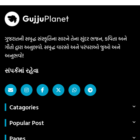
ગુજરાતની સમૃદ્ધ સંસ્કૃતિના સારને તેના સુંદર ભજન, કવિતા અને
ગીતો દ્વારા અનુભવો. સમૃદ્ધ વારસો અને પરંપરાઓ જુઓ અને
અનુભવો!
સંપર્કમાં રહેવા
Catagories
Popular Post
Pages