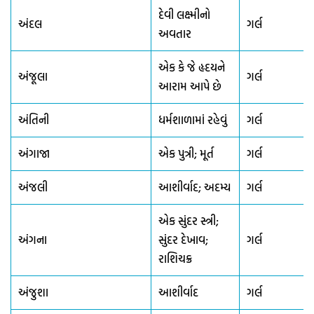
દેવી લક્ષ્મીનો
અંદલ
ગર્લ
અવતાર
એક કે જે હૃદયને
અંજૂલા
ગર્લ
આરામ આપે છે
અંતિની
ધર્મશાળામાં રહેવું
ગર્લ
અંગાજા
એક પુત્રી; મૂર્ત
ગર્લ
અંજલી
આશીર્વાદ; અદમ્ય
ગર્લ
એક સુંદર સ્ત્રી;
અંગના
સુંદર દેખાવ;
ગર્લ
રાશિચક્ર
અંજુશા
આશીર્વાદ
ગર્લ