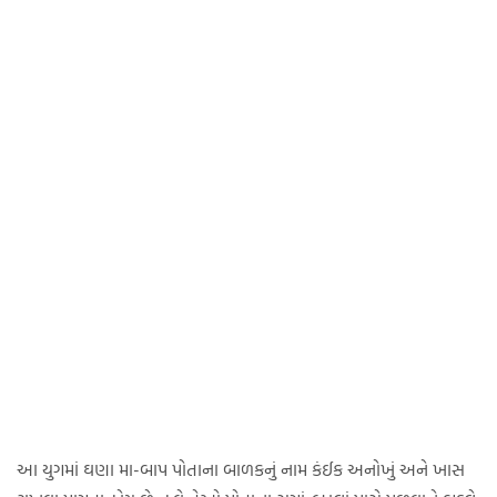
આ યુગમાં ઘણા મા-બાપ પોતાના બાળકનું નામ કંઈક અનોખું અને ખાસ