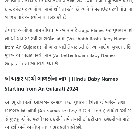
રાખવા માગતા હોય છે. હવે તેઓ પોતાના સગાં-વ્હાલાં પાસે પૂછવાને બદલે,
ઈન્ટરનેટ પર અનોખા નામો શોધતા હોય છે અને વેબસાઈટ પરથી પોતાના
બાળક માટે આદર્શ નામ પસંદ કરે છે.
તેવા જ અનોખા નામ શોધતા મા-બાપ માટે Gujju Planet પર ‘વૃષભ રાશિ
ના અં અક્ષર પરથી બાળકોના નામ’ (Vrushabh Rashi Baby Names
from An Gujarati) ની ખાસ યાદી તૈયાર કરી છે. આ યાદીમાં વૃષભ રાશિ
મુજબ અં અક્ષર પરથી નામ (An Letter Indian Baby Names
Gujarati) નો સમાવેશ કર્યો છે.
અં અક્ષર પરથી બાળકોના નામ | Hindu Baby Names
Starting from An Gujarati 2024
આ સૂચિમાં અમે ખાસ ‘અં અક્ષર’ પરથી વૃષભ રાશિના છોકરીઓ તથા
છોકરાઓના નામો (An Names for Boy & Girl Hindu) શામેલ કર્યા છે,
જે ગુજ્જુ પ્લેનેટ પરથી પસંદ કરીને તમે તમારી છોકરી તથા છોકરીઓ માટે
આદર્શ અને અનોખું નામ પસંદ કરી શકો છો.