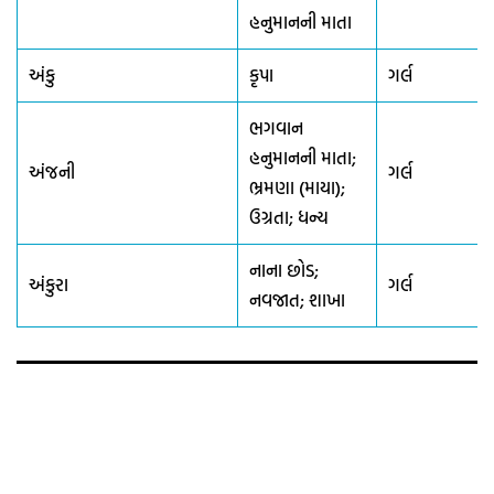
હનુમાનની માતા
અંકુ
કૃપા
ગર્લ
ભગવાન
હનુમાનની માતા;
અંજની
ગર્લ
ભ્રમણા (માયા);
ઉગ્રતા; ધન્ય
નાના છોડ;
અંકુરા
ગર્લ
નવજાત; શાખા