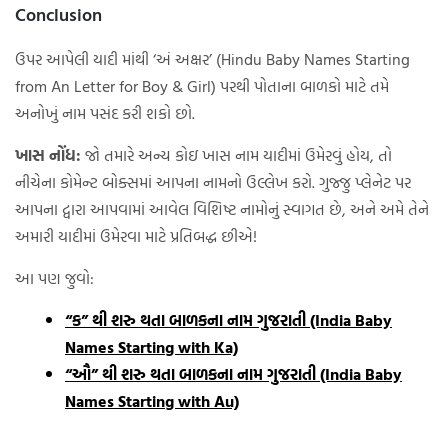
Conclusion
ઉપર આપેલી યાદી માંથી ‘અં અક્ષર’ (Hindu Baby Names Starting
from An Letter for Boy & Girl) પરથી પોતાના બાળકો માટે તમે
અનોખું નામ પસંદ કરી શકો છો.
ખાસ નોંધ:
જો તમારે અન્ય કોઇ ખાસ નામ યાદીમાં ઉમેરવું હોય, તો
નીચેના કોમેન્ટ બોક્સમાં આપના નામનો ઉલ્લેખ કરો. ગુજ્જુ પ્લેનેટ પર
આપના દ્વારા આપવામાં આવેલ વિશિષ્ટ નામોનું સ્વાગત છે, અને અમે તેને
અમારી યાદીમાં ઉમેરવા માટે પ્રતિબદ્ધ છીએ!
આ પણ જુવો:
“ક” થી શરુ થતા બાળકના નામ ગુજરાતી (India Baby
Names Starting with Ka)
“ઔ” થી શરુ થતા બાળકના નામ ગુજરાતી (India Baby
Names Starting with Au)