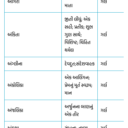
અંગિરા
ગર્લ
માતા
જીતી લીધું; એક
સહી; પ્રતીક; શુભ
અંકિતા
ગુણ સાથે;
ગર્લ
વિશિષ્ટ; ચિહ્નિત
થયેલ
અંગ્લીના
દેવદૂત;સંદેશવાહક
ગર્લ
એક આલિંગન;
અંકોલિકા
પ્રેમનું મૂર્ત સ્વરૂપ;
ગર્લ
માન
અર્જુનના બાણનું
અંજલિકા
ગર્લ
એક તીર