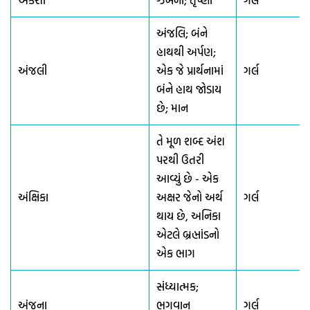
અંકશા
ઝંખના; તૃષ્ણા
ગર્લ
અંજલિ; બંને
હાથથી અર્પણ;
અંજલી
એક જે પ્રાર્થનામાં
ગર્લ
બંને હાથ જોડાય
છે; માન
તે મૂળ શબ્દ અંશ
પરથી ઉતરી
આવ્યું છે - એક
અંક્ષિકા
અક્ષર જેનો અર્થ
ગર્લ
થાય છે, અનિકા
એટલે બ્રહ્માંડનો
એક ભાગ
સંધ્યાત્મક;
અંજના
ભગવાન
ગર્લ