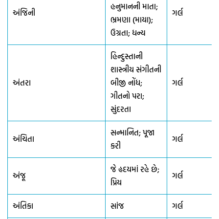
હનુમાનની માતા;
અંજિની
ગર્લ
ભ્રમણા (માયા);
ઉગ્રતા; ધન્ય
હિન્દુસ્તાની
શાસ્ત્રીય સંગીતની
અંતરા
બીજી નોંધ;
ગર્લ
ગીતનો પરા;
સુંદરતા
સન્માનિત; પૂજા
અંચિતા
ગર્લ
કરી
જે હૃદયમાં રહે છે;
અંજૂ
ગર્લ
પ્રિય
અંતિકા
સાંજ
ગર્લ