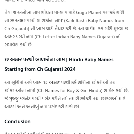
તેવા જ અનોખા નામ શોધતા મા-બાપ માટે Gujju Planet પર ‘કર્ક રાશિ
ના છ અક્ષર પરથી બાળકોના નામ’ (Kark Rashi Baby Names from
Ch Gujarati) ની ખાસ યાદી તૈયાર કરી છે. આ યાદીમાં કર્ક રાશિ મુજબ છ
અક્ષર પરથી નામ (Ch Letter Indian Baby Names Gujarati) નો
સમાવેશ કર્યો છે.
છ અક્ષર પરથી બાળકોના નામ | Hindu Baby Names
Starting from Ch Gujarati 2024
આ સૂચિમાં અમે ખાસ ‘છ અક્ષર’ પરથી કર્ક રાશિના છોકરીઓ તથા
છોકરાઓના નામો (Ch Names for Boy & Girl Hindu) શામેલ કર્યા છે,
જે ગુજ્જુ પ્લેનેટ પરથી પસંદ કરીને તમે તમારી છોકરી તથા છોકરાઓ માટે
આદર્શ અને અનોખું નામ પસંદ કરી શકો છો.
Conclusion