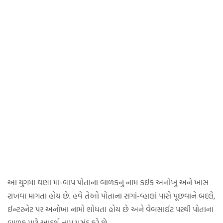
આ યુગમાં ઘણા મા-બાપ પોતાના બાળકનું નામ કંઈક અનોખું અને ખાસ
રાખવા માગતા હોય છે. હવે તેઓ પોતાના સગાં-વ્હાલાં પાસે પૂછવાને બદલે,
ઈન્ટરનેટ પર અનોખા નામો શોધતા હોય છે અને વેબસાઈટ પરથી પોતાના
બાળક માટે આદર્શ નામ પસંદ કરે છે.