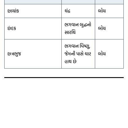
છાયાંક
ચંદ્ર
બોય
ભગવાન બુદ્ધનો
છંદક
બોય
સારથિ
ભગવાન વિષ્ણુ,
છત્રભુજ
જેમની પાસે ચાર
બોય
હાથ છે