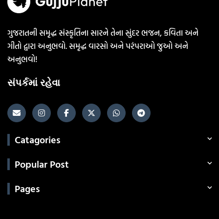
ગુજરાતની સમૃદ્ધ સંસ્કૃતિના સારને તેના સુંદર ભજન, કવિતા અને
ગીતો દ્વારા અનુભવો. સમૃદ્ધ વારસો અને પરંપરાઓ જુઓ અને
અનુભવો!
સંપર્કમાં રહેવા
Catagories
Popular Post
Pages
Categories