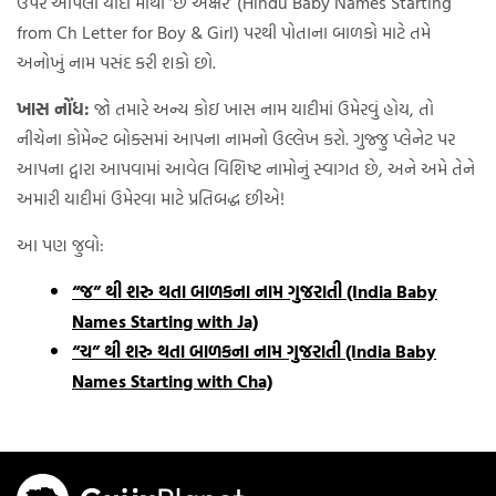
ઉપર આપેલી યાદી માંથી ‘છ અક્ષર’ (Hindu Baby Names Starting
from Ch Letter for Boy & Girl) પરથી પોતાના બાળકો માટે તમે
અનોખું નામ પસંદ કરી શકો છો.
ખાસ નોંધ:
જો તમારે અન્ય કોઇ ખાસ નામ યાદીમાં ઉમેરવું હોય, તો
નીચેના કોમેન્ટ બોક્સમાં આપના નામનો ઉલ્લેખ કરો. ગુજ્જુ પ્લેનેટ પર
આપના દ્વારા આપવામાં આવેલ વિશિષ્ટ નામોનું સ્વાગત છે, અને અમે તેને
અમારી યાદીમાં ઉમેરવા માટે પ્રતિબદ્ધ છીએ!
આ પણ જુવો:
“જ” થી શરુ થતા બાળકના નામ ગુજરાતી (India Baby
Names Starting with Ja)
“ચ” થી શરુ થતા બાળકના નામ ગુજરાતી (India Baby
Names Starting with Cha)