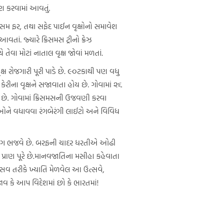
ણ કરવામાં આવતું.
ાલ્સમ ફર, તથા સફેદ પાઈન વૃક્ષોનો સમાવેશ
ં. જ્યારે ક્રિસમસ ટ્રીનો ક્રેઝ
તેવા મોટાં નાતાલ વૃક્ષ જોવાં મળતાં.
ષ રોજગારી પૂરી પાડે છે. ૯૦ટકાથી પણ વધુ
કેરીના વૃક્ષને સજાવાતા હોય છે. ગોવામાં ૨૬
 મળે છે. ગોવામાં ક્રિસમસની ઉજવણી કરવા
કાતીઓને વધાવવા રંગબેરંગી લાઈટો અને વિવિધ
વનો ભાગ ભજવે છે. બરફની ચાદર ધરતીએ ઓઢી
ી પ્રાણ પૂરે છે.માનવજાતિના મસીહા કહેવાતા
્સવ તરીકે ખ્યાતિ મેળવેલ આ ઉત્સવે,
ાવ કે આપ વિદેશમાં છો કે ભારતમાં!