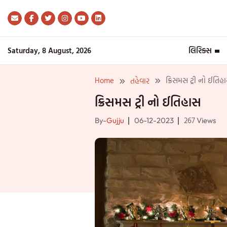
Skip
to
content
Saturday, 8 August, 2026
લિરિક્સ
Home
ક્રિસમસ ટ્રી નો ઈતિહ
તહેવાર
ક્રિસમસ ટ્રી નો ઈતિહાસ
267
By-
Gujju
06-12-2023
Views