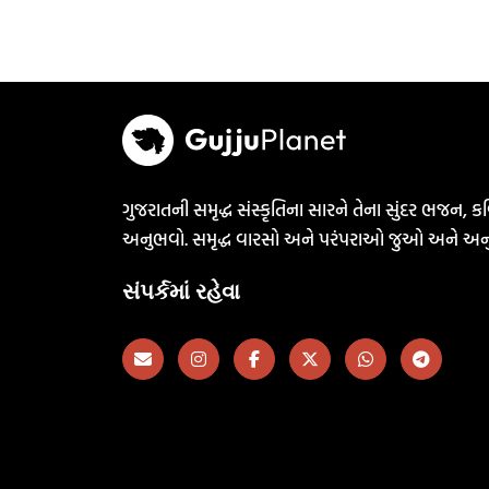
ગુજરાતની સમૃદ્ધ સંસ્કૃતિના સારને તેના સુંદર ભજન, કવ
અનુભવો. સમૃદ્ધ વારસો અને પરંપરાઓ જુઓ અને અન
સંપર્કમાં રહેવા