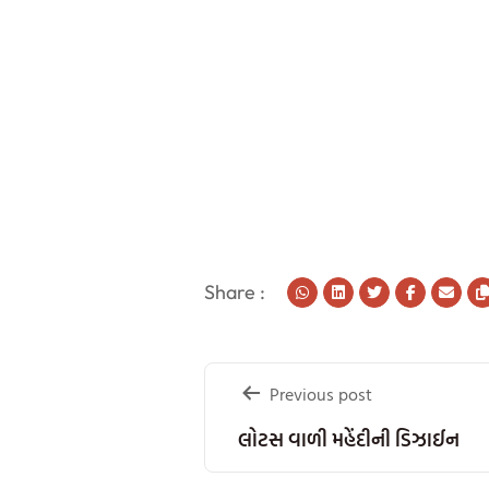
Share :
Post
Previous post
navigation
લોટસ વાળી મહેંદીની ડિઝાઈન