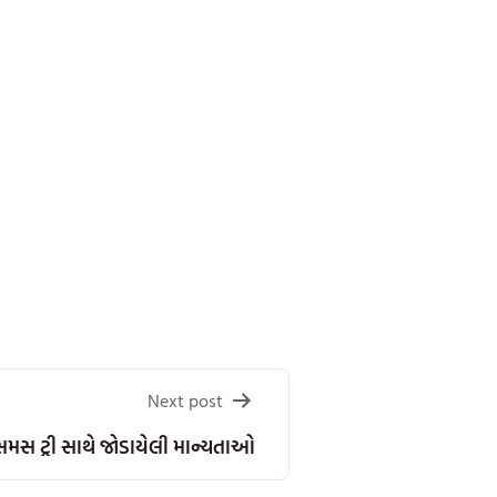
Next post
િસમસ ટ્રી સાથે જોડાયેલી માન્યતાઓ