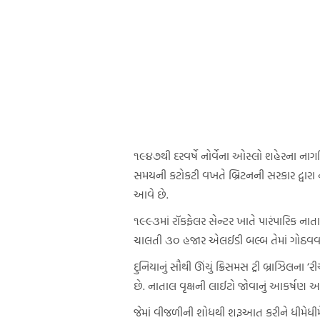
૧૯૪૭થી દરવર્ષે નોર્વેના ઓસ્લો શહેરના નાગરિક
સમયની કટોકટી વખતે બ્રિટનની સરકાર દ્વારા નો
આવે છે.
૧૯૯૩માં રૉકફેલર સેન્ટર ખાતે પારંપારિક નાતા
ચાલતી ૩૦ હજાર એલઈડી બલ્બ તેમાં ગોઠવવા
દુનિયાનું સૌથી ઊંચું ક્રિસમસ ટ્રી બ્રાઝિલન
છે. નાતાલ વૃક્ષની લાઈટો જોવાનું આકર્ષણ આ 
જેમાં વીજળીની શોધથી શરૂઆત કરીને ધીમેધીમે