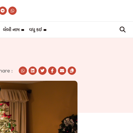
બેબી નામ
વધુ કઈ
hare :