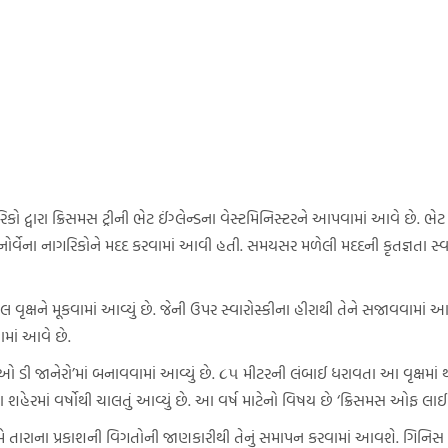
ો દ્વારા ક્રિસમસ ટ્રીની ભેટ ઈંગ્લેન્ડના વેસ્ટમિનિસ્ટરને આપવામાં આવે છે. ભેટ
ર્વેના નાગરિકોને મદદ કરવામાં આવી હતી. સમયસર મળેલી મદદની કૃતજ્ઞતા સ્વરૂપે દ
લ વૃક્ષને મૂકવામાં આવ્યું છે. જેની ઉપર સ્વારોસ્કીના હીરાથી તેને સજાવવામા
માં આવે છે.
ા ‘રીઓ ડી જાનેરો’માં બનાવવામાં આવ્યું છે. ૮૫ મીટરની લંબાઈ ધરાવતા આ વૃક્ષમા
શહેરમાં વર્ષોથી ચાલતું આવ્યું છે. આ વર્ષ માટેનો વિષય છે ‘ક્રિસમસ ઓફ લાઈટ
 તારાના પ્રકાશની વિગતોની જાણકારીથી તેનું સમાપન કરવામાં આવશે. ગિનિસ બુક