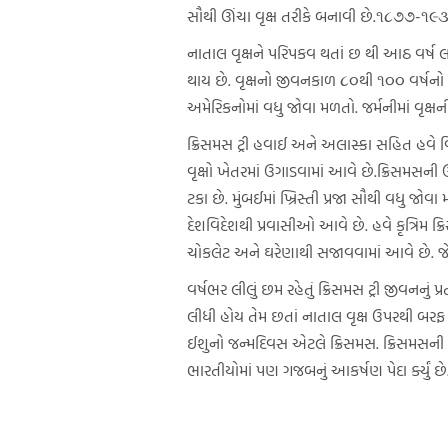
સૌથી ઊંચા વૃક્ષ તરીકે બનાવી છે.૧૮૭૭-૧૯૩૩
નાતાલ વૃક્ષને પરિપકવ થતાં છ થી આઠ વર્ષ લાગ
થાય છે. વૃક્ષનો જીવનકાળ ૮૦થી ૧૦૦ વર્ષનો જ
અમેરિકનોમાં વધુ જોવા મળતો. જર્મનીમાં વૃક્ષન
ક્રિસમસ ટ્રી હવાઈ અને અલાસ્કા સહિત હવે વ
વૃક્ષો ખેતરમાં ઉગાડવામાં આવે છે.ક્રિસમસની 
ટકા છે. મુંબઈમાં ખ્રિસ્તી પ્રજા સૌથી વધુ જો
દેશવિદેશથી પ્રવાસીઓ આવે છે. હવે કૃત્રિમ ક્
ચોકલેટ અને ઘરેણાથી સજાવવામાં આવે છે. જે 
વર્ષભર લીલું છમ રહેતું ક્રિસમસ ટ્રી જીવન
લીધી હોય તેમ છતાં નાતાલ વૃક્ષ ઉપરથી બરફ ખર
ઈશુનો જન્મદિવસ એટલે ક્રિસમસ. ક્રિસમસની 
ભારતીયોમાં પણ ગજબનું આકર્ષણ પેદા ર્ક્યું