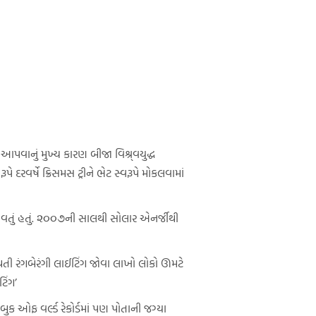
 આપવાનું મુખ્ય કારણ બીજા વિશ્ર્વયુદ્ધ
રવર્ષે ક્રિસમસ ટ્રીને ભેટ સ્વરૂપે મોકલવામાં
ં આવતું હતું. ૨૦૦૭ની સાલથી સોલાર એનર્જીથી
ં થતી રંગબેરંગી લાઈટિંગ જોવા લાખો લોકો ઊમટે
િંગ’
 ઓફ વર્લ્ડ રેકોર્ડમાં પણ પોતાની જગ્યા