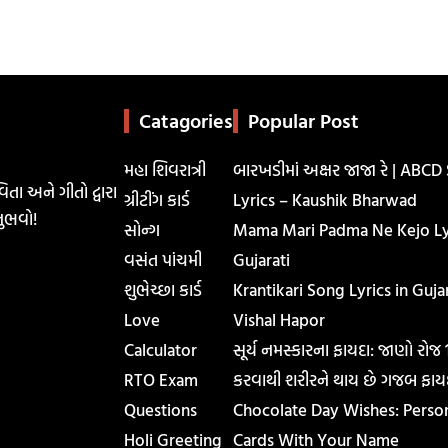
Catagories
Popular Post
મહા શિવરાત્રી
બારખડીમાં અક્ષર જાજા રે | ABCD
િતા અને ગીતો દ્વારા
ગ્રીટીંગ કાર્ડ
Lyrics – Kaushik Bharwad
ુભવો!
સોન્ગ
Mama Mari Padma Ne Kejo Lyr
વસંત પાંચમી
Gujarati
શુભેચ્છા કાર્ડ
Krantikari Song Lyrics in Gujar
Love
Vishal Hapor
Calculator
સૂર્ય નમસ્કારના ફાયદા: જાણો રોજ
RTO Exam
કરવાથી શરીરને થાય છે ગજબ ફાય
Questions
Chocolate Day Wishes: Perso
Holi Greeting
Cards With Your Name