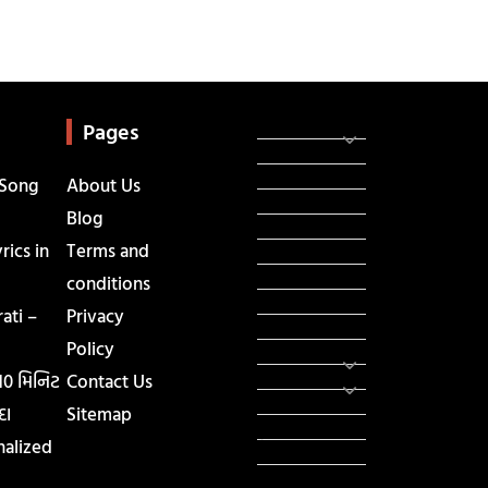
Categories
સરકારી માહિતી
Pages
રંગોળી
ધર્મ દર્શન
 Song
About Us
ટેકનોલોજી
Blog
હિસ્ટ્રી
ics in
Terms and
મહાપુરુષો
સરકારી નોકરી
conditions
સુવિચારો
ati –
Privacy
અભ્યાસ સામગ્રી
Policy
શિક્ષણ
વાર્તા
 10 મિનિટ
Contact Us
IPL
દા
Sitemap
ટુરિઝમ
nalized
રેસિપી
આરોગ્ય