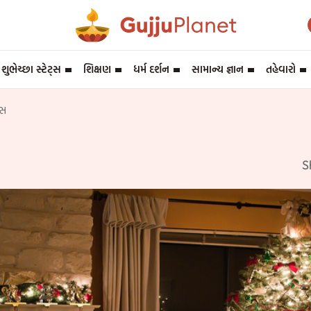
શુભેચ્છા સ્ટેટ્સ
શિક્ષણ
ધર્મ દર્શન
સામાન્ય જ્ઞાન
તહેવારો
ાસ
S