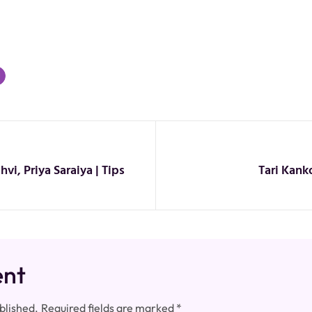
hvi, Priya Saraiya | Tips
Tari Kanko
ent
blished.
Required fields are marked
*