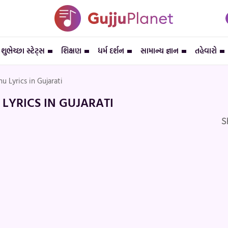
શુભેચ્છા સ્ટેટ્સ
શિક્ષણ
ધર્મ દર્શન
સામાન્ય જ્ઞાન
તહેવારો
u Lyrics in Gujarati
LYRICS IN GUJARATI
S