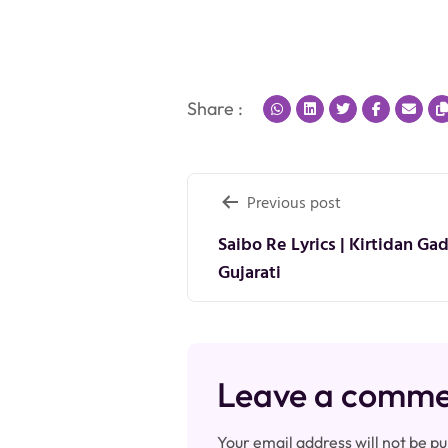
Share :
Post
Previous post
navigation
Saibo Re Lyrics | Kirtidan Gad
Gujarati
Leave a comm
Your email address will not be pu