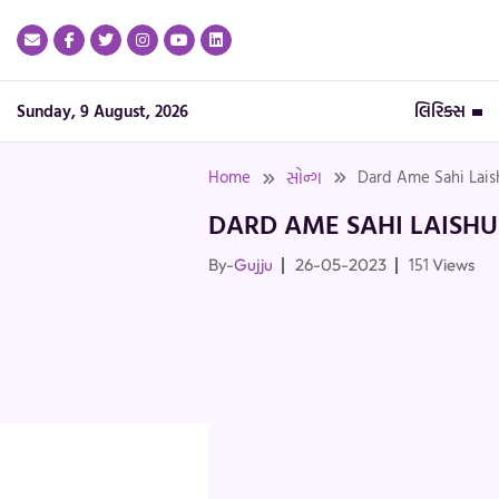
Skip
to
content
Sunday, 9 August, 2026
લિરિક્સ
Home
Dard Ame Sahi Laish
સોન્ગ
DARD AME SAHI LAISHU 
151
By-
Gujju
26-05-2023
Views