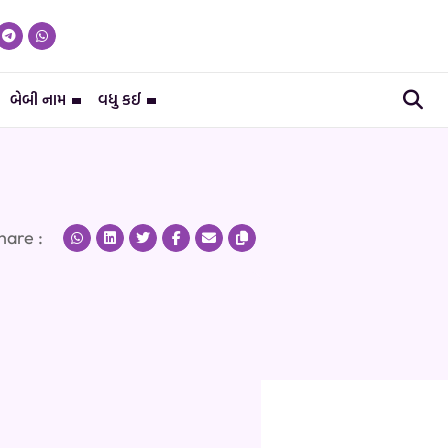
બેબી નામ
વધુ કઈ
hare :