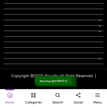
યોજના
રાજનીતિ
ફીફા
તહેવાર
સમાચાર
યોગા
મોટીવેશનલ સ્ટેટ્સ
સ્ટેટ્સ
ફન ઝોન
સોન્ગ
લિરિક્સ
Uncategorized
Copyright @2025 Proudly All Right Reserved. |
WhatsApp ગ્રુપમાં જોડાવો!
GujjuPlanet
.
Home
Categories
Search
Social
Menu