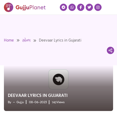
Skip
to
content
Home
Deevaar Lyrics in Gujarati
સોન્ગ
DEEVAAR LYRICS IN GUJARATI
140
By
Gujju
08-06-2023
Views