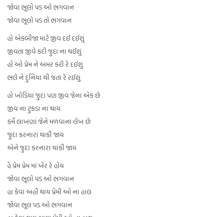
જોવા ભૂલો પડ ઓ ભગવાન
જોવા ભૂલો પડ તો ભગવાન
હો એકબીજા માટે જીવ દઈ દઈશું
જીવતા જીવે કદી જુદા ના થઈશું
હો ઓ પ્રેમ ને અમર કરી રે દઈશું
ભલે ને દુનિયા થી જતા રે રઈશુ
હો ખોડિયા જુદા પણ જીવ જેના એક છે
જીવ ના ટુકડા ના થાય
કર્મે લાખણાં જેને મળવાના લેખ છે
જુદા કરનારા થાકી જાય
એને જુદા કરનારા થાકી જાય
હે પ્રેમ પ્રેમ માં ખેર રે હોય
જોવા ભૂલો પડ ઓ ભગવાન
હા કેવા અહીં થાય પ્રેમી ઓ ના હાલ
જોવા ભૂલ પડ ઓ ભગવાન