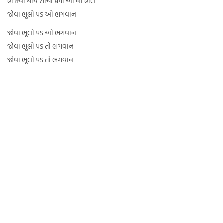
હા કેવા થાય સાચા પ્રેમી ઓ ના હાલ
જોવા ભૂલો પડ ઓ ભગવાન
જોવા ભૂલો પડ ઓ ભગવાન
જોવા ભૂલો પડ તો ભગવાન
જોવા ભૂલો પડ તો ભગવાન