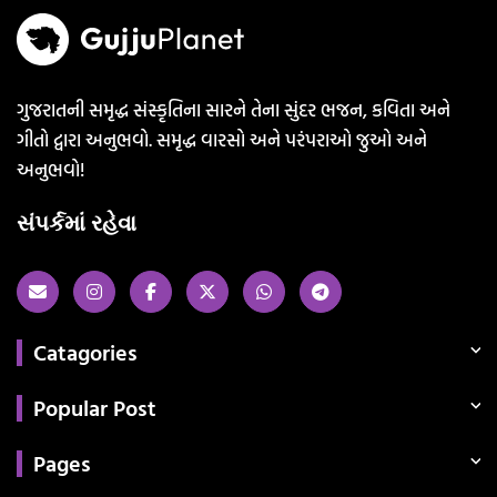
ગુજરાતની સમૃદ્ધ સંસ્કૃતિના સારને તેના સુંદર ભજન, કવિતા અને
ગીતો દ્વારા અનુભવો. સમૃદ્ધ વારસો અને પરંપરાઓ જુઓ અને
અનુભવો!
સંપર્કમાં રહેવા
Catagories
Popular Post
Pages