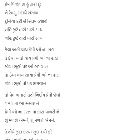
પ્રેમ વિજોગણ હું તારી છું
ને રેહશુ સદાયે સંગાથ
દુનિયા કરી લે સિતમ હજારો
નહિ છૂટે તારો મારો સાથ
નહિ છૂટે તારો મારો સાથ
કેવા અહીં થાય પ્રેમી ઓ ના હાલ
હે કેવા અહીં થાય પ્રેમી ઓ ના હાલ
જોવા ભૂલો પડ ઓ ભગવાન
હા કેવા થાય સાચા પ્રેમી ઓ ના હાલ
જોવા ભૂલો તો પડ ભગવાન
હો પ્રેમ અમારો હતો નિર્દોષ પ્રેમી જેવો
ગમ્યો ના આ સંસાર ને
પ્રેમી ઓ ના રસ્તા માં કાંટા પાથરી ને
શું મળશે એમને, શું મળશે એમને..
હે તોયે જુદા કરવા ઝુલમ એ કરે