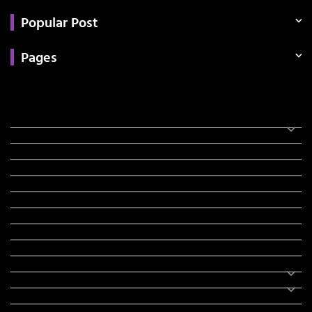
Popular Post
Pages
Categories
સરકારી માહિતી
રંગોળી
ધર્મ દર્શન
ટેકનોલોજી
હિસ્ટ્રી
મહાપુરુષો
સરકારી નોકરી
સુવિચારો
અભ્યાસ સામગ્રી
શિક્ષણ
વાર્તા
IPL