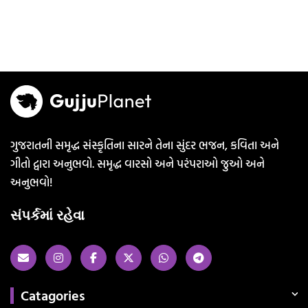
ગુજરાતની સમૃદ્ધ સંસ્કૃતિના સારને તેના સુંદર ભજન, કવિતા અને
ગીતો દ્વારા અનુભવો. સમૃદ્ધ વારસો અને પરંપરાઓ જુઓ અને
અનુભવો!
સંપર્કમાં રહેવા
Catagories