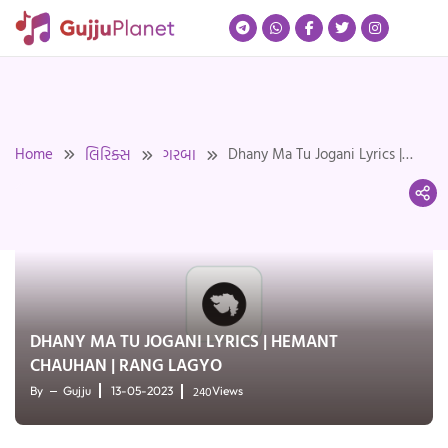
Skip
to
content
Home
Dhany Ma Tu Jogani Lyrics |
લિરિક્સ
ગરબા
Hemant Chauhan | Rang Lagyo
DHANY MA TU JOGANI LYRICS | HEMANT
CHAUHAN | RANG LAGYO
240
By
Gujju
13-05-2023
Views