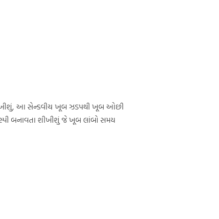
શીખીશું, આ સેન્ડવીચ ખૂબ ઝડપથી ખૂબ ઓછી
સ્પી બનાવતા શીખીશું જે ખૂબ લાંબો સમય