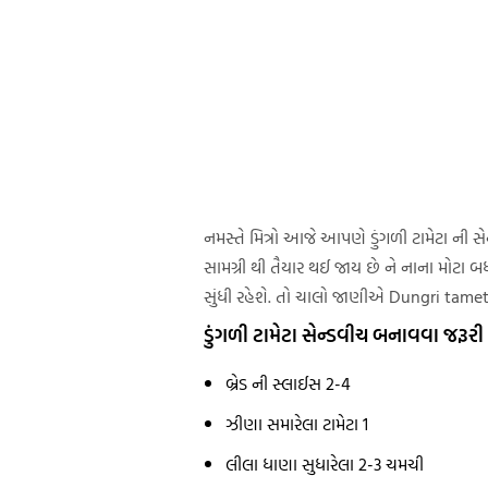
નમસ્તે મિત્રો આજે આપણે ડુંગળી ટામેટા 
સામગ્રી થી તૈયાર થઈ જાય છે ને નાના મોટા
સુંધી રહેશે. તો ચાલો જાણીએ Dungri tamet
ડુંગળી ટામેટા સેન્ડવીચ બનાવવા જરૂરી 
બ્રેડ ની સ્લાઈસ 2-4
ઝીણા સમારેલા ટામેટા 1
લીલા ધાણા સુધારેલા 2-3 ચમચી