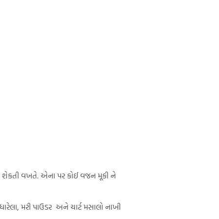
બ્રેડ શેકતી વખતે. એના પર કોઈ વજન મૂકી ને
ધારેલા, મરી પાઉડર અને ચાર્ટ મસાલો નાખી