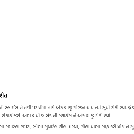
 રીત
 ની સ્લાઈસ ને તવી પર ધીમા તાપે એક બાજુ ગોલ્ડન થાય ત્યાં સુંધી શેકી લ્યો. 
શેકાઈ જશે. આમ બધી જ બ્રેડ ની સ્લાઈસ ને એક બાજુ શેકી લ્યો.
ા સમારેલા ટામેટા, ઝીણા સુધારેલ લીલા મરચા, લીલા ધાણા સાફ કરી ધોઇ ને સુ