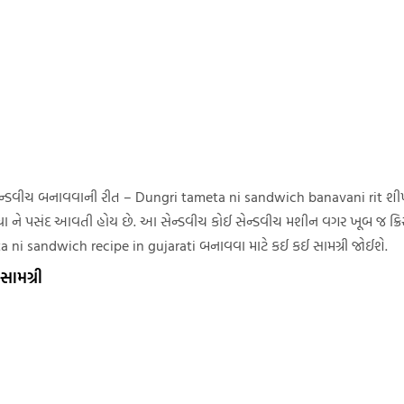
ની સેન્ડવીચ બનાવવાની રીત – Dungri tameta ni sandwich banavani rit 
 બધા ને પસંદ આવતી હોય છે. આ સેન્ડવીચ કોઈ સેન્ડવીચ મશીન વગર ખૂબ જ ક્રિ
a ni sandwich recipe in gujarati બનાવવા માટે કઈ કઈ સામગ્રી જોઈશે.
સામગ્રી