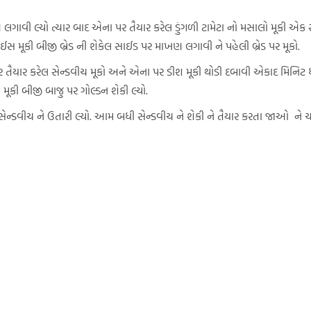
 લગાવી લ્યો ત્યાર બાદ એના પર તૈયાર કરેલ ડુંગળી ટામેટા નો મસાલો મૂકી એક 
ઈસ મૂકી બીજી બ્રેડ ની શેકેલ સાઈડ પર માખણ લગાવી ને પહેલી બ્રેડ પર મૂકો.
 તૈયાર કરેલ સેન્ડવીચ મૂકો અને એના પર ડીશ મૂકી થોડી દબાવી એકાદ મિનિટ ધ
મૂકી બીજી બાજુ પર ગોલ્ડન શેકી લ્યો.
ેન્ડવીચ ને ઉતારી લ્યો. આમ બધી સેન્ડવીચ ને શેકી ને તૈયાર કરતા જાઓ ને ચા