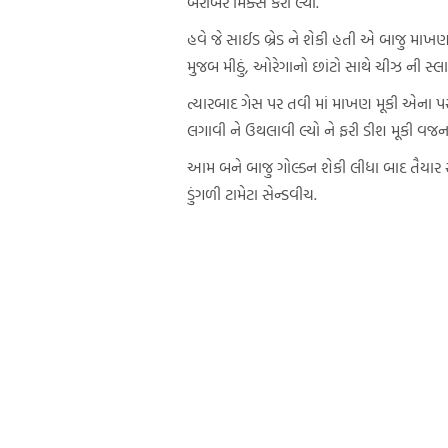
બરોબર મિક્સ કરી લ્યો.
હવે જે સાઈડ બ્રેડ ને શેકી હતી એ બાજુ માખણ
મુજબ મીઠું, ઓરેગાનો છાંટો સાથે ચીઝ ની સ્લા
ત્યારબાદ ગેસ પર તવી માં માખણ મૂકી એના પર
લગાવી ને ઉથલાવી લ્યો ને ફરી ડીશ મૂકી વજન 
આમ બને બાજુ ગોલ્ડન શેકી લીધા બાદ તૈયાર સ
ડુંગળી ટામેટા સેન્ડવીચ.