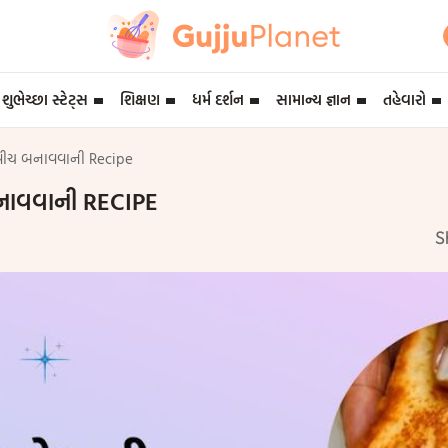
શુભેચ્છા સ્ટેટ્સ
શિક્ષણ
ધર્મ દર્શન
સામાન્ય જ્ઞાન
તહેવારો
ન્ડવીચ બનાવવાની Recipe
 બનાવવાની RECIPE
S