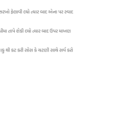
સરખો ફેલાવી લ્યો ત્યાર બાદ એના પર સ્વાદ
ીમા તાપે શેકી લ્યો ત્યાર બાદ ઉપર માખણ
કુ થી કટ કરી સોસ કે ચટણી સાથે સર્વ કરો