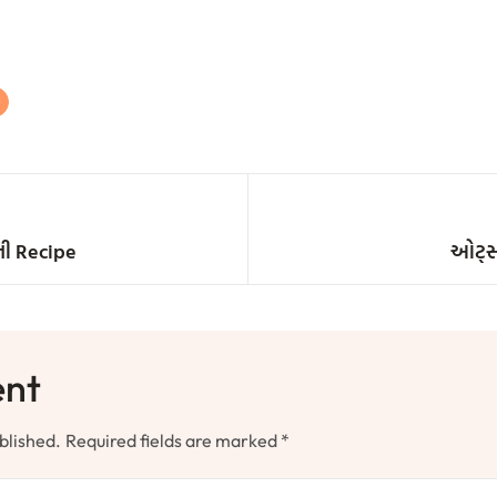
ની Recipe
ઓટ્સ
ent
blished.
Required fields are marked
*