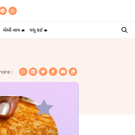
બેબી નામ
વધુ કઈ
hare :