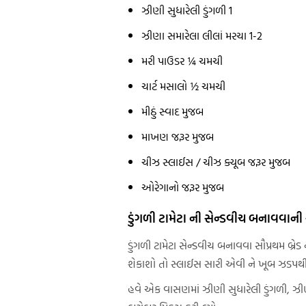
ઝીણી સુધારેલી ડુંગળી 1
ઝીણા સમારેલા લીલાં મરચા 1-2
મરી પાઉડર ¼ ચમચી
ચાર્ટ મસાલો ½ ચમચી
મીઠું સ્વાદ મુજબ
માખણ જરૂર મુજબ
ચીઝ સ્લાઈસ / ચીઝ ક્યૂબ જરૂર મુજબ
ઓરેગાનો જરૂર મુજબ
ડુંગળી ટામેટા ની સેન્ડવીચ બનાવવાની
ડુંગળી ટામેટા સેન્ડવીચ બનાવવા સૌપ્રથમ બ્રેડ
શેકાશો તો સ્લાઈસ સારી એવી ને ખૂબ ઝડપથી 
હવે એક વાસણમાં ઝીણી સુધારેલી ડુંગળી, ઝીણ