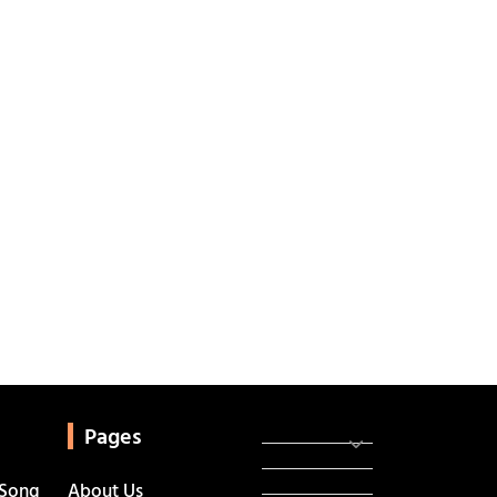
Categories
સરકારી માહિતી
Pages
રંગોળી
ધર્મ દર્શન
 Song
About Us