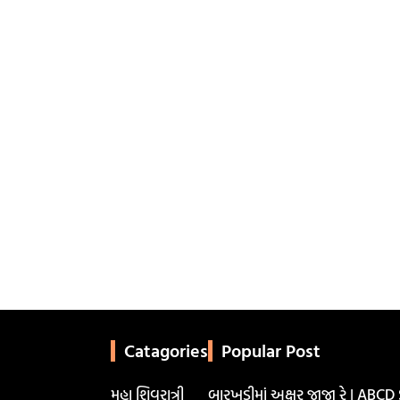
Catagories
Popular Post
મહા શિવરાત્રી
બારખડીમાં અક્ષર જાજા રે | ABCD