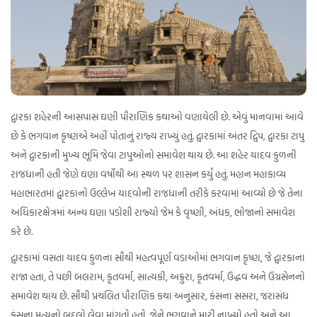
દ્વારકા શહેરની આસપાસ ઘણી પૌરાણિક કથાઓ વણાયેલી છે. એવું માનવામાં આવે
છે કે ભગવાન કૃષ્ણએ અહીં પોતાનું રાજ્ય રાખ્યું હતું. દ્વારકામાં અંતર દ્વિપ, દ્વારકા ટાપુ
અને દ્વારકાની મુખ્ય ભૂમિ જેવા ટાપુઓનો સમાવેશ થાય છે. આ શહેર યાદવ કુળની
રાજધાની હતી જેણે ઘણા વર્ષોથી આ સ્થળ પર શાસન કર્યું હતું. મહાન મહાકાવ્ય
મહાભારતમાં દ્વારકાનો ઉલ્લેખ યાદવોની રાજધાની તરીકે કરવામાં આવ્યો છે જે તેના
અધિકારક્ષેત્રમાં અન્ય ઘણા પડોશી રાજ્યો જેમ કે વૃષ્ણી, અંધક, ભોજાનો સમાવેશ
કરે છે.
દ્વારકામાં વસતા યાદવ કુળના સૌથી મહત્વપૂર્ણ વડાઓમાં ભગવાન કૃષ્ણ, જે દ્વારકાના
રાજા હતા, તે પછી બલરામ, કૃતવર્મા, સાત્યકી, અક્રુરા, કૃતવર્મા, ઉદ્ધવ અને ઉગ્રસેનનો
સમાવેશ થાય છે. સૌથી પ્રચલિત પૌરાણિક કથા અનુસાર, કંસના સસરા, જરાસંધ
કંસના મૃત્યુનો બદલો લેવા માંગતો હતો, જેને ભગવાને મારી નાખ્યો હતો અને આ