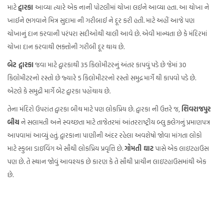
માટે
દ્વારકા
આવ્યા ત્યારે એક નાની પોટલીમાં ચોખા લઈને આવ્યા હતા. આ ચોખા ને
ખાઈને ભગવાને મિત્ર સુદામા ની ગરીબાઈ ને દૂર કરી હતી. માટે અહીં આજે પણ
ચોખાનું દાન કરવાની પરંપરા સદીઓથી ચાલી આવે છે. એવી માન્યતા છે કે મંદિરમાં
ચોખા દાન કરવાથી ભક્તોની ગરીબી દૂર થાય છે.
બેટ દ્વારકા
જવા માટે દ્વારકાથી 35 કિલોમીટરનું અંતર કાપવું પડે છે જેમાં 30
કિલોમીટરનો રસ્તો છે જ્યારે 5 કિલોમીટરનો રસ્તો સમુદ્ર માર્ગે થી કાપવો પડે છે.
એટલે કે સમુદ્રી માર્ગે બેટ દ્વારકા પહોંચાય છે.
તેના મંદિરો ઉપરાંત દ્વારકા બીચ માટે પણ લોકપ્રિય છે. દ્વારકા ની ઉત્તરે જ,
શિવરાજપુર
બીચ
ને સલામતી અને સ્વચ્છતા માટે તાજેતરમાં આંતરરાષ્ટ્રીય બ્લુ ફ્લેગનું પ્રમાણપત્ર
આપવામાં આવ્યું હતું. દ્વારકાના પાણીની અંદર રહેલા અવશેષો જોવા માંગતા લોકો
માટે સ્કુબા ડાઇવિંગ એ સૌથી લોકપ્રિય પ્રવૃત્તિ છે.
ગોમતી ઘાટ
પાસે એક લાઇટહાઉસ
પણ છે. તે સ્થાન જોવું આવશ્યક છે કારણ કે તે સૌથી પ્રાચીન લાઇટહાઉસમાંથી એક
છે.