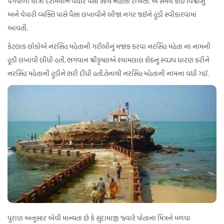
પગપાળા યાત્રા દરમિયાન વધારે પૈસા સાથે નહોતા રાખતા. એ સમયે કોઈ વિશ્વાસુ
અને વેપારી વ્યક્તિ પાસે પૈસા લખાવીને બીજા નગર જઈને હુંડી સ્વીકારવામાં
આવતી.
કેટલાક લોકોએ નરસિંહ મહેતાની ગરીબીનું મજાક કરવા નરસિંહ મહેતા ના નામની
હૂંડી લખાવી લીધી હતી. ભગવાન શ્રીકૃષ્ણએ શ્યામલાલ શેઠનું સ્વરૂપ ધારણ કરીને
નરસિંહ મહેતાની હુંડીને ભરી દીધી હતી.તેનાથી નરસિંહ મહેતાની નામના વધી ગઈ.
પુરાણ અનુસાર એવી માન્યતા છે કે સુદામાજી જ્યારે પોતાના મિત્રને મળવા