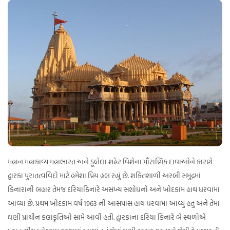
મહાન મહાકાવ્ય મહાભારત અને ડૂબેલા શહેર વિશેના પૌરાણિક દાવાઓને કારણે
દ્વારકા પુરાતત્વવિદો માટે હંમેશા પ્રિય હબ રહ્યું છે. શકિતશાળી અરબી સમુદ્રમાં
કિનારાની બહાર તેમજ દરિયાકિનારે અસંખ્ય સંશોધનો અને ખોદકામ હાથ ધરવામાં
આવ્યા છે. પ્રથમ ખોદકામ વર્ષ 1963 ની આસપાસ હાથ ધરવામાં આવ્યું હતું અને તેમાં
ઘણી પ્રાચીન કલાકૃતિઓ સામે આવી હતી. દ્વારકાના દરિયા કિનારે બે સ્થળોએ