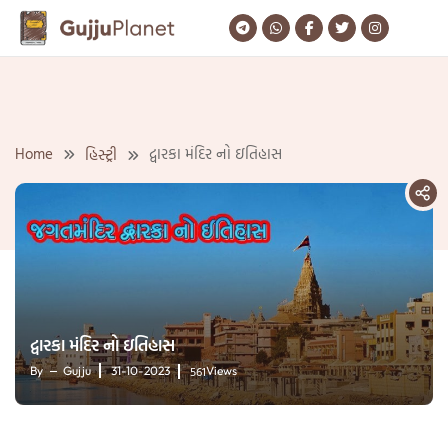
Skip
to
content
Home
દ્વારકા મંદિર નો ઇતિહાસ
હિસ્ટ્રી
દ્વારકા મંદિર નો ઇતિહાસ
561
By
Gujju
31-10-2023
Views