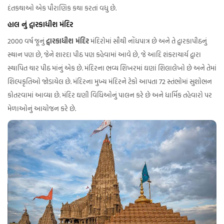
દંતકથાઓ એક પૌરાણિક કથા કરતાં વધુ છે.
હાલ નું દ્વારકાધીશ મંદિર
2000 વર્ષ જૂનું
દ્વારકાધીશ મંદિર
મંદિરોમાં સૌથી નોંધપાત્ર છે અને તે દ્વારકાપીઠનું
સ્થાન પણ છે, જેને શારદા પીઠ પણ કહેવામાં આવે છે, જે આદિ શંકરાચાર્ય દ્વારા
સ્થાપિત ચાર પીઠ માંનું એક છે. મંદિરના ભવ્ય શિખરમાં ઘણાં શિલાલેખો છે અને તેમાં
શિલ્પકૃતિઓ જોડાયેલ છે. મંદિરના મુખ્ય મંદિરને ટેકો આપતા 72 સ્તંભોમાં સુશોભન
કોતરવામાં આવ્યા છે. મંદિર ઘણી વિધિઓનું પાલન કરે છે અને ધાર્મિક તહેવારો પર
મેળાઓનું આયોજન કરે છે.