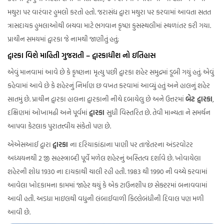
મથુરા પર વારંવાર હુમલો કરતો હતો. જરાસંધ દ્વારા મથુરા પર કરવામાં આવતા સતત
ત્રાસદાયક હુમલાઓથી બચવા માટે ભગવાન કૃષ્ણ કુસસ્થલીમાં સ્થળાંતર કરી ગયા.
પ્રાચીન સમયમાં દ્વારકા જે નામથી જાણીતું હતું;
દ્વારકા વિશે માહિતી ગુજરાતી – દ્વારકાધીશ નો ઇતિહાસ
એવું માનવામાં આવે છે કે કૃષ્ણના
મૃત્યુ પછી દ્વારકા શહેર સમુદ્રમાં ડૂબી ગયું હતું. એવું
કહેવામાં આવે છે કે શહેરનું નિર્માણ છ વખત કરવામાં આવ્યું હતું અને હાલનું શહેર
સાતમું છે. પ્રાચીન દ્વારકા હાલના દ્વારકાની નીચે દબાયેલુ છે અને ઉત્તરમાં
બેટ દ્વારકા
,
દક્ષિણમાં ઓખામઢી અને પૂર્વમાં
દ્વારકા
સુધી વિસ્તરિત છે. તેવી માન્યતા ને સમર્થન
આપવા કેટલાક પુરાતત્ત્વીય સંકેતો પણ છે.
એએસઆઈ દ્વારા
દ્વારકા
ના દરિયાકાંઠાના પાણી પર તાજેતરના અંડરવોટર
અધ્યયનથી 2 જી સહસ્ત્રાબ્દી પૂર્વે મળેલ શહેરનું અસ્તિત્વ દર્શાવે છે. ખોવાયેલા
શહેરની શોધ 1930 ના દાયકાથી ચાલી રહી હતી. 1983 થી 1990 ની વચ્ચે કરવામાં
આવેલા ખોદકામના કામમાં જાહેર થયું કે એક ટાઉનશીપ છ સેક્ટરમાં બનાવવામાં
આવી હતી. અડધા માઇલથી વધુની લંબાઈવાળી કિલ્લેબંધીની દિવાલ પણ મળી
આવી છે.