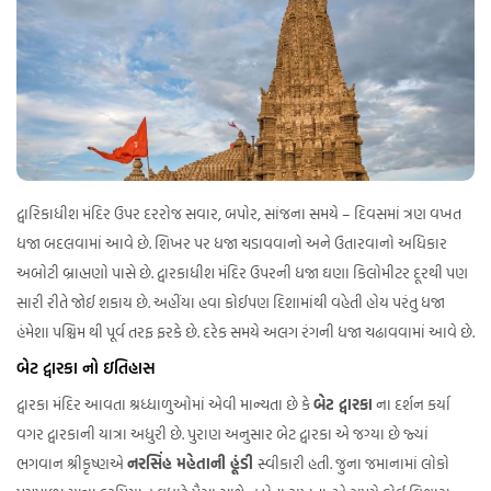
દ્વારિકાધીશ મંદિર ઉપર દરરોજ સવાર, બપોર, સાંજના સમયે – દિવસમાં ત્રણ વખત
ધજા બદલવામાં આવે છે. શિખર પર ધજા ચડાવવાનો અને ઉતારવાનો અધિકાર
અબોટી બ્રાહ્મણો પાસે છે. દ્વારકાધીશ મંદિર ઉપરની ધજા ઘણા કિલોમીટર દૂરથી પણ
સારી રીતે જોઈ શકાય છે. અહીંયા હવા કોઈપણ દિશામાંથી વહેતી હોય પરંતુ ધજા
હંમેશા પશ્ચિમ થી પૂર્વ તરફ ફરકે છે. દરેક સમયે અલગ રંગની ધજા ચઢાવવામાં આવે છે.
બેટ દ્વારકા નો ઇતિહાસ
દ્વારકા મંદિર આવતા શ્રધ્ધાળુઓમાં એવી માન્યતા છે કે
બેટ દ્વારકા
ના દર્શન કર્યા
વગર દ્વારકાની યાત્રા અધુરી છે. પુરાણ અનુસાર બેટ દ્વારકા એ જગ્યા છે જ્યાં
ભગવાન શ્રીકૃષ્ણએ
નરસિંહ મહેતાની હૂંડી
સ્વીકારી હતી. જુના જમાનામાં લોકો