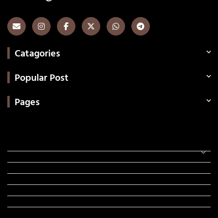
Catagories
Popular Post
Pages
Categories
સરકારી માહિતી
રંગોળી
ધર્મ દર્શન
ટેકનોલોજી
હિસ્ટ્રી
મહાપુરુષો
સરકારી નોકરી