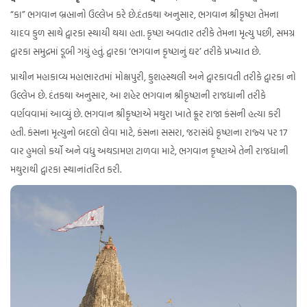
“કા” ભગવાન બ્રહ્માનો ઉલ્લેખ કરે છે.દંતકથા અનુસાર, ભગવાન શ્રીકૃષ્ણ તેમના
યાદવ કુળ સાથે દ્વારકા સ્થાયી થયા હતા. કૃષ્ણ અવતાર તરીકે તેમના મૃત્યુ પછી, સમગ્ર
દ્વારકા સમુદ્રમાં ડૂબી ગયું હતું. દ્વારકા ‘ભગવાન કૃષ્ણનું ઘર’ તરીકે પ્રખ્યાત છે.
પ્રાચીન મહાકાવ્ય મહાભારતમાં
મોક્ષપુરી, કુશહસ્થલી અને દ્વારકાવતી તરીકે દ્વારકા નો
ઉલ્લેખ છે. દંતકથા અનુસાર, આ શહેર ભગવાન શ્રીકૃષ્ણની રાજધાની તરીકે
વર્ણવવામાં આવ્યું છે. ભગવાન શ્રીકૃષ્ણએ મથુરા ખાતે ક્રૂર રાજા કંસની હત્યા કરી
હતી. કંસના મૃત્યુનો બદલો લેવા માટે, કંસના સસરા, જરાસંધે કૃષ્ણના રાજ્ય પર 17
વાર હુમલો કર્યો અને વધુ અથડામણ ટાળવા માટે, ભગવાન કૃષ્ણએ તેની રાજધાની
મથુરાથી દ્વારકા સ્થાનાંતરિત કરી.