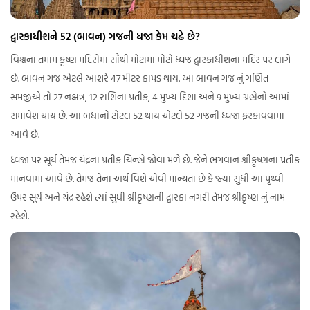
દ્વારકાધીશને 52 (બાવન) ગજની ધજા કેમ ચઢે છે?
વિશ્વનાં તમામ કૃષ્ણ મંદિરોમાં સૌથી મોટામાં મોટો ધ્વજ દ્વારકાધીશના મંદિર પર લાગે
છે. બાવન ગજ એટલે આશરે 47 મીટર કાપડ થાય. આ બાવન ગજ નું ગણિત
સમજીએ તો 27 નક્ષત્ર, 12 રાશિના પ્રતીક, 4 મુખ્ય દિશા અને 9 મુખ્ય ગ્રહોનો આમાં
સમાવેશ થાય છે. આ બધાનો ટોટલ 52 થાય એટલે 52 ગજની ધ્વજા ફરકાવવામાં
આવે છે.
ધ્વજા પર સૂર્ય તેમજ ચંદ્રના પ્રતીક ચિન્હો જોવા મળે છે. જેને ભગવાન શ્રીકૃષ્ણના પ્રતીક
માનવામાં આવે છે. તેમજ તેના અર્થ વિશે એવી માન્યતા છે કે જ્યાં સુધી આ પૃથ્વી
ઉપર સૂર્ય અને ચંદ્ર રહેશે ત્યાં સુધી શ્રીકૃષ્ણની દ્વારકા નગરી તેમજ શ્રીકૃષ્ણ નું નામ
રહેશે.