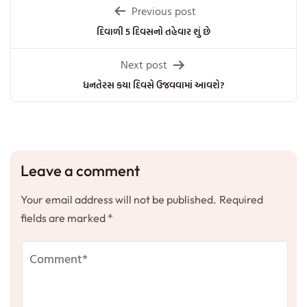
Post
Previous post
navigation
દિવાળી 5 દિવસનો તહેવાર શું છે
Next post
ધનતેરસ કયા દિવસે ઉજવવામાં આવશે?
Leave a comment
Your email address will not be published.
Required
fields are marked
*