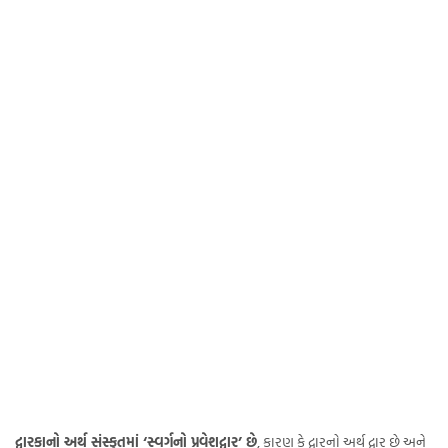
દ્વારકાનો અર્થ સંસ્કૃતમાં ‘સ્વર્ગનો પ્રવેશદ્વાર’ છે
, કારણ કે દ્વારનો અર્થ દ્વાર છે અને