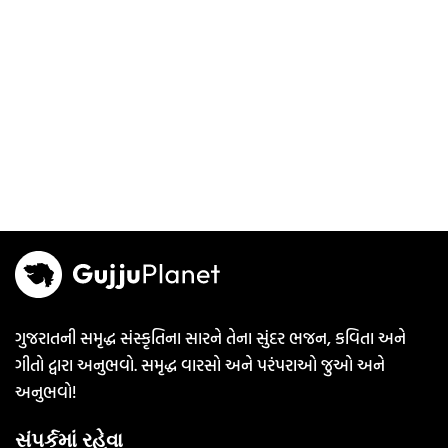
ગુજરાતની સમૃદ્ધ સંસ્કૃતિના સારને તેના સુંદર ભજન, કવિતા અને
ગીતો દ્વારા અનુભવો. સમૃદ્ધ વારસો અને પરંપરાઓ જુઓ અને
અનુભવો!
સંપર્કમાં રહેવા