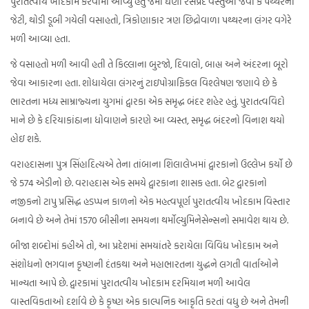
પુરાતત્વીય ખોદકામ કરવામાં આવ્યું હતું જેમાં ઘણી રસપ્રદ વસ્તુઓ જેવી કે પથ્થરની
જેટી, થોડી ડૂબી ગયેલી વસાહતો, ત્રિકોણાકાર ત્રણ છિદ્રોવાળા પથ્થરના લંગર વગેરે
મળી આવ્યા હતા.
જે વસાહતો મળી આવી હતી તે કિલ્લાના બુરજો, દિવાલો, બાહ્ય અને અંદરના બૂરો
જેવા આકારના હતા. શોધાયેલા લંગરનું ટાઇપોગ્રાફિકલ વિશ્લેષણ જણાવે છે કે
ભારતના મધ્ય સામ્રાજ્યના યુગમાં દ્વારકા એક સમૃદ્ધ બંદર શહેર હતું. પુરાતત્વવિદો
માને છે કે દરિયાકાંઠાના ધોવાણને કારણે આ વ્યસ્ત, સમૃદ્ધ બંદરનો વિનાશ થયો
હોઇ શકે.
વરાહદાસના પુત્ર સિંહાદિત્યએ તેના તાંબાના શિલાલેખમાં દ્વારકાનો ઉલ્લેખ કર્યો છે
જે 574 એડીનો છે. વરાહદાસ એક સમયે દ્વારકાના શાસક હતા. બેટ દ્વારકાનો
નજીકનો ટાપુ પ્રસિદ્ધ હડપ્પન કાળનો એક મહત્વપૂર્ણ પુરાતત્વીય ખોદકામ વિસ્તાર
બનાવે છે અને તેમાં 1570 બીસીના સમયના થર્મોલ્યુમિનેસેન્સનો સમાવેશ થાય છે.
બીજા શબ્દોમાં કહીએ તો, આ પ્રદેશમાં સમયાંતરે કરાયેલા વિવિધ ખોદકામ અને
સંશોધનો ભગવાન કૃષ્ણની દંતકથા અને મહાભારતના યુદ્ધને લગતી વાર્તાઓને
માન્યતા આપે છે. દ્વારકામાં પુરાતત્વીય ખોદકામ દરમિયાન મળી આવેલ
વાસ્તવિકતાઓ દર્શાવે છે કે કૃષ્ણ એક કાલ્પનિક આકૃતિ કરતાં વધુ છે અને તેમની