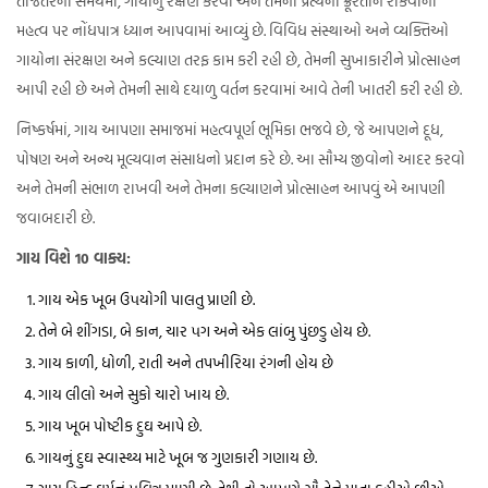
તાજેતરના સમયમાં, ગાયોનું રક્ષણ કરવા અને તેમના પ્રત્યેની ક્રૂરતાને રોકવાના
મહત્વ પર નોંધપાત્ર ધ્યાન આપવામાં આવ્યું છે. વિવિધ સંસ્થાઓ અને વ્યક્તિઓ
ગાયોના સંરક્ષણ અને કલ્યાણ તરફ કામ કરી રહી છે, તેમની સુખાકારીને પ્રોત્સાહન
આપી રહી છે અને તેમની સાથે દયાળુ વર્તન કરવામાં આવે તેની ખાતરી કરી રહી છે.
નિષ્કર્ષમાં, ગાય આપણા સમાજમાં મહત્વપૂર્ણ ભૂમિકા ભજવે છે, જે આપણને દૂધ,
પોષણ અને અન્ય મૂલ્યવાન સંસાધનો પ્રદાન કરે છે. આ સૌમ્ય જીવોનો આદર કરવો
અને તેમની સંભાળ રાખવી અને તેમના કલ્યાણને પ્રોત્સાહન આપવું એ આપણી
જવાબદારી છે.
ગાય વિશે 10 વાક્ય:
ગાય એક ખૂબ ઉ૫યોગી પાલતુ પ્રાણી છે.
તેને બે શીંગડા, બે કાન, ચાર ૫ગ અને એક લાંબુ પુંછડુ હોય છે.
ગાય કાળી, ધોળી, રાતી અને તપખીરિયા રંગની હોય છે
ગાય લીલો અને સુકો ચારો ખાય છે.
ગાય ખૂબ પોષ્ટીક દુઘ આપે છે.
ગાયનું દુઘ સ્વાસ્થ્ય માટે ખૂબ જ ગુણકારી ગણાય છે.