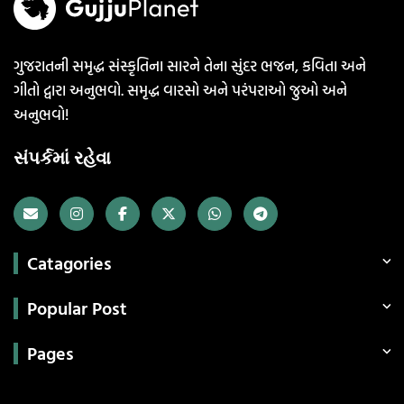
ગુજરાતની સમૃદ્ધ સંસ્કૃતિના સારને તેના સુંદર ભજન, કવિતા અને
ગીતો દ્વારા અનુભવો. સમૃદ્ધ વારસો અને પરંપરાઓ જુઓ અને
અનુભવો!
સંપર્કમાં રહેવા
Catagories
Popular Post
Pages
Categories