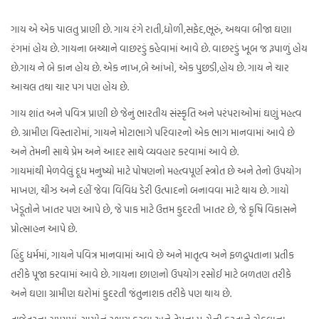
ગાય એ એક પાલતુ પ્રાણી છે. ગાય રંગે રાતી,ધોળી,સફેદ,ભૂરું, અથવા બીજા ઘણા
રંગમાં હોય છે. ગાયના બચ્ચાને વાછરડું કહેવામાં આવે છે. વાછરડું ખૂબ જ રૂપાળું હોય
છે.ગાય ને બે કાન હોય છે. એક નાખ,બે આંખો, એક પુછડી,હોય છે. ગાય ને ચાર
આચલ તથા ચાર પગ પણ હોય છે.
ગાય શાંત અને પવિત્ર પ્રાણી છે જેનું ભારતીય સંસ્કૃતિ અને પરંપરાઓમાં ઘણું મહત્વ
છે. ગ્રામીણ વિસ્તારોમાં, ગાયને મોટાભાગે પરિવારનો એક ભાગ માનવામાં આવે છે
અને તેમની સાથે પ્રેમ અને આદર સાથે વ્યવહાર કરવામાં આવે છે.
ગાયમાંથી મેળવેલું દૂધ મનુષ્યો માટે પોષણનો મહત્વપૂર્ણ સ્ત્રોત છે અને તેનો ઉપયોગ
માખણ, ચીઝ અને દહીં જેવા વિવિધ ડેરી ઉત્પાદનો બનાવવા માટે થાય છે. ગાયો
ખેડૂતોને ખાતર પણ આપે છે, જે પાક માટે ઉત્તમ કુદરતી ખાતર છે, જે કૃષિ વિકાસને
પ્રોત્સાહન આપે છે.
હિંદુ ધર્મમાં, ગાયને પવિત્ર માનવામાં આવે છે અને માતૃત્વ અને ફળદ્રુપતાના પ્રતીક
તરીકે પૂજા કરવામાં આવે છે. ગાયના છાણનો ઉપયોગ રસોઈ માટે બળતણ તરીકે
અને ઘણા ગ્રામીણ ઘરોમાં કુદરતી જંતુનાશક તરીકે પણ થાય છે.