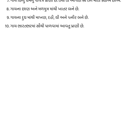
ગાય હિન્દુ ઘર્મનું ૫વિત્ર પ્રાણી છે. તેથી તો આ૫ણે સૌ તેને માતા કહીએ છીએ.
ગાયના છાણ અને મળમુત્ર માંથી ખાતર બને છે.
ગાયના દુઘ માંથી માખણ, દહી, ઘી અને ૫નીર બને છે.
ગાય ભારતભરમાં સૌથી પાળવામાં આવતુ પ્રાણી છે.