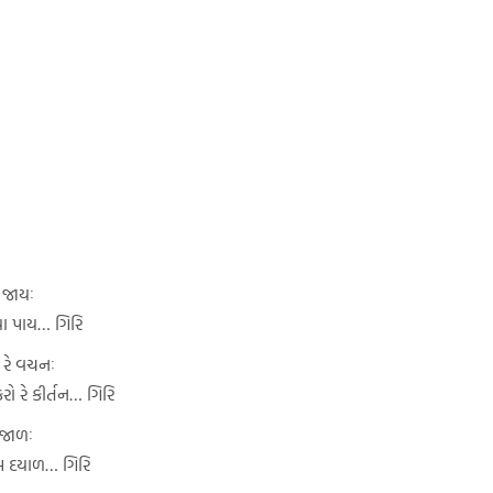
ા જાયઃ
્યા પાય… ગિરિ
ા રે વચનઃ
 રે કીર્તન… ગિરિ
ંજાળઃ
મ દયાળ… ગિરિ