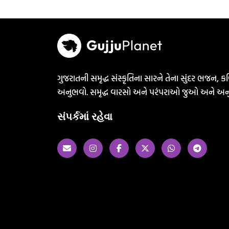
ગુજરાતની સમૃદ્ધ સંસ્કૃતિના સારને તેના સુંદર ભજન, કવ
અનુભવો. સમૃદ્ધ વારસો અને પરંપરાઓ જુઓ અને અન
સંપર્કમાં રહેવા