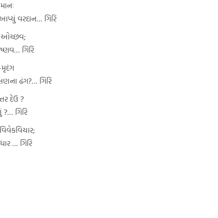
 સમાનઃ
ે આપ્યું વરદાન… ગિરિ
યો ઓચ્છવ;
ૈષ્ણવ… ગિરિ
મૃદંગ
હ્મણના ઢંગ?… ગિરિ
્તર દેઉ ?
ું ?… ગિરિ
વિવેકવિચાર;
ધાર … ગિરિ