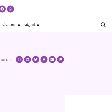
બેબી નામ
વધુ કઈ
hare :