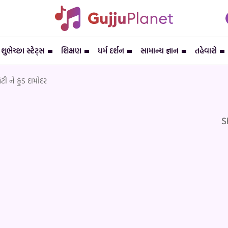
શુભેચ્છા સ્ટેટ્સ
શિક્ષણ
ધર્મ દર્શન
સામાન્ય જ્ઞાન
તહેવારો
ટી ને કુંડ દામોદર
S