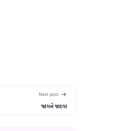
Next post
જાગને જાદવા