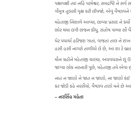
પક્ષાપક્ષી ત્યાં નહિં પરમેશ્વર, સમદ્રષ્ટિ ને સર્વ
ગૌમુત્ર તુલસી વૃક્ષ કરી લીપજો, એવું વૈષ્ણવન
મહેતાજી નિશાળે આવ્યા, લાવ્યા પ્રસાદ ને કર્
ભોર થયા લગી ભજન કીધુ, સંતોષ પામ્યા સૌ વ
ધેર પધાર્યા હરિજશ ગાતાં, વાજતાં તાલ ને શંખ-
હસી હસી નાગરો તાળીયો લે છે, આ શા રે બ્રા
મૌન ગ્રહીને મહેતાજી ચાલ્યા, અધવધરાને શું ઉત
જાગ્યા લોક નરનારી પુછે, મહેતાજી તમે એવા શ
નાત ન જાણો ને જાત ન જાણો, ના જાણો કંઈ 
કર જોડી કહે નરસૈયો, વૈષ્ણવ તણો મને છે આ
– નરસિંહ મહેતા