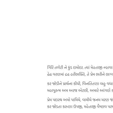
ગિરિ તળેટી ને કુંડ દામોદર. ત્યાં મેહતાજી ન્હાવ
ઢેઢ વરણમાં દ્રઢ હરીભક્તિ, તે પ્રેમ ભરીને લાગ
કર જોડીને પ્રાર્થના કીધી, વિનતિતણા બહુ વદ્ય
મહાપુરુષ અમ અરજ એટલી, અમારે આંગણે કરો
પ્રેમ પદારથ અમો પામિયે, વામીયે જનમ મરણ જ
કર જોડતા કરુણા ઉપજી, મહેતાજી વૈષ્ણવ પર