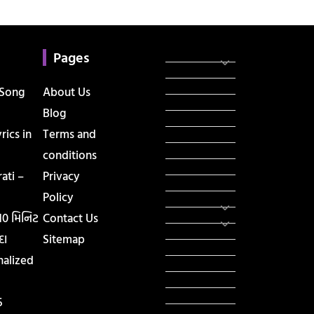
Categories
સરકારી માહિતી
Pages
રંગોળી
ધર્મ દર્શન
 Song
About Us
ટેકનોલોજી
Blog
હિસ્ટ્રી
ics in
Terms and
મહાપુરુષો
સરકારી નોકરી
conditions
સુવિચારો
ati –
Privacy
અભ્યાસ સામગ્રી
Policy
શિક્ષણ
વાર્તા
 10 મિનિટ
Contact Us
IPL
દા
Sitemap
ટુરિઝમ
nalized
રેસિપી
આરોગ્ય
લાઈફ સ્ટાઇલ
5
RTO