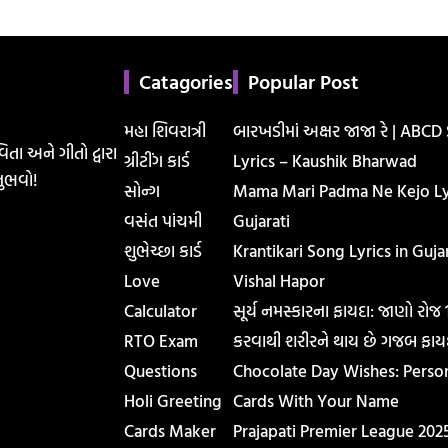
Catagories
Popular Post
મહા શિવરાત્રી
બારખડીમાં અક્ષર જાજા રે | ABCD
િતા અને ગીતો દ્વારા
ગ્રીટીંગ કાર્ડ
Lyrics – Kaushik Bharwad
ુભવો!
સોન્ગ
Mama Mari Padma Ne Kejo Lyr
વસંત પાંચમી
Gujarati
શુભેચ્છા કાર્ડ
Krantikari Song Lyrics in Gujar
Love
Vishal Hapor
Calculator
સૂર્ય નમસ્કારના ફાયદા: જાણો રોજ
RTO Exam
કરવાથી શરીરને થાય છે ગજબ ફાય
Questions
Chocolate Day Wishes: Perso
Holi Greeting
Cards With Your Name
Cards Maker
Prajapati Premier League 202