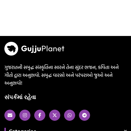
ગુજરાતની સમૃદ્ધ સંસ્કૃતિના સારને તેના સુંદર ભજન, કવિતા અને
ગીતો દ્વારા અનુભવો. સમૃદ્ધ વારસો અને પરંપરાઓ જુઓ અને
અનુભવો!
સંપર્કમાં રહેવા