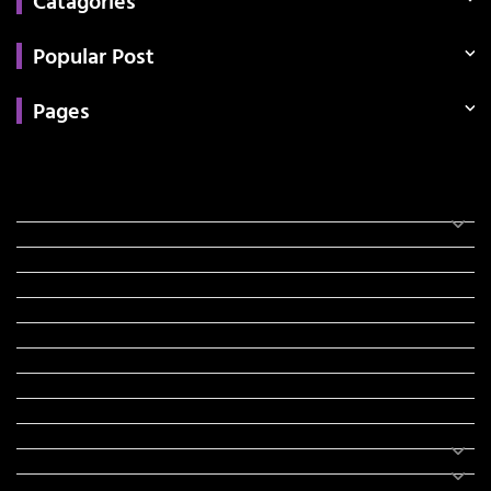
Catagories
Popular Post
Pages
Categories
સરકારી માહિતી
રંગોળી
ધર્મ દર્શન
ટેકનોલોજી
હિસ્ટ્રી
મહાપુરુષો
સરકારી નોકરી
સુવિચારો
અભ્યાસ સામગ્રી
શિક્ષણ
વાર્તા
IPL