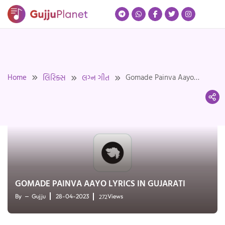
Skip
to
content
Home
Gomade Painva Aayo
લિરિક્સ
લગ્ન ગીત
Lyrics in Gujarati
GOMADE PAINVA AAYO LYRICS IN GUJARATI
272
By
Gujju
28-04-2023
Views