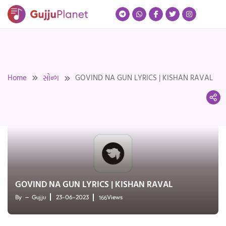
Skip
to
content
Home
GOVIND NA GUN LYRICS | KISHAN RAVAL
સોન્ગ
GOVIND NA GUN LYRICS | KISHAN RAVAL
166
By
Gujju
23-06-2023
Views