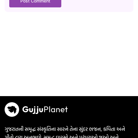
ગુજરાતની સમૃદ્ધ સંસ્કૃતિના સારને તેના સુંદર ભજન, કવિતા અને
ગીતો દ્વારા અનુભવો. સમૃદ્ધ વારસો અને પરંપરાઓ જુઓ અને