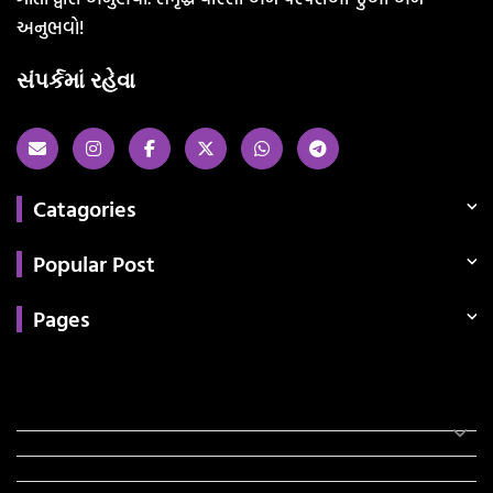
અનુભવો!
સંપર્કમાં રહેવા
Catagories
Popular Post
Pages
Categories
સરકારી માહિતી
રંગોળી
ધર્મ દર્શન