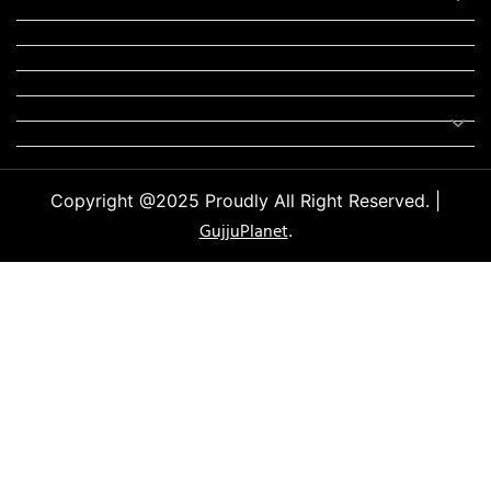
મોટીવેશનલ સ્ટેટ્સ
સ્ટેટ્સ
ફન ઝોન
સોન્ગ
લિરિક્સ
Uncategorized
Copyright @2025 Proudly All Right Reserved. |
GujjuPlanet
.