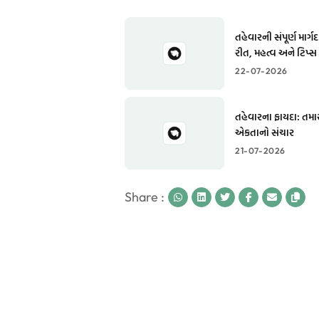
તહેવારની સંપૂર્ણ માર્
રીત, મહત્વ અને ટિપ્સ
22-07-2026
તહેવારના ફાયદા: તમા
એકતાનો સંચાર
21-07-2026
Share :