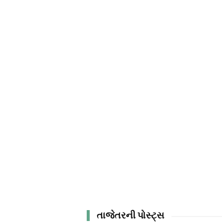
તાજેતરની પોસ્ટ્સ