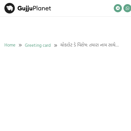
Skip
to
content
Home
ચોકલેટ ડે વિશેષ: તમારા નામ સાથે
Greeting card
પર્સનલાઈઝ્ડ કાર્ડ્સ