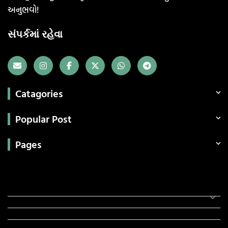
અનુભવો!
સંપર્કમાં રહેવા
Catagories
Popular Post
Pages
Categories
સરકારી માહિતી
રંગોળી
ધર્મ દર્શન
ટેકનોલોજી