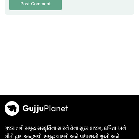
ગુજરાતની સમૃદ્ધ સંસ્કૃતિના સારને તેના સુંદર ભજન, કવિતા અને
ગીતો દ્વારા અનુભવો. સમૃદ્ધ વારસો અને પરંપરાઓ જુઓ અને