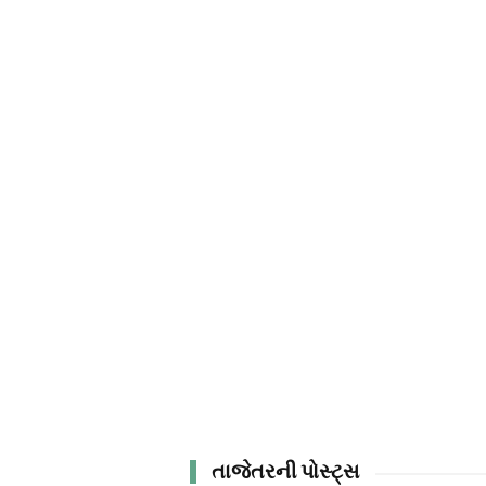
તાજેતરની પોસ્ટ્સ