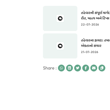
તહેવારની સંપૂર્ણ માર્
રીત, મહત્વ અને ટિપ્સ
22-07-2026
તહેવારના ફાયદા: તમા
એકતાનો સંચાર
21-07-2026
Share :