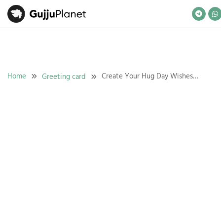
Skip
to
content
Home
Create Your Hug Day Wishes
Greeting card
Card with Name Personalization