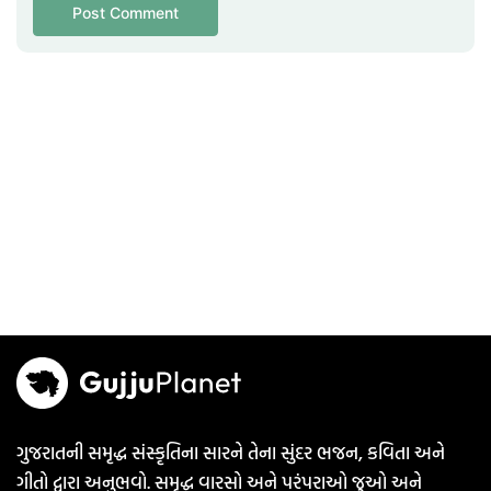
ગુજરાતની સમૃદ્ધ સંસ્કૃતિના સારને તેના સુંદર ભજન, કવિતા અને
ગીતો દ્વારા અનુભવો. સમૃદ્ધ વારસો અને પરંપરાઓ જુઓ અને