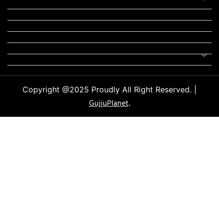
મોટીવેશનલ સ્ટેટ્સ
સ્ટેટ્સ
ફન ઝોન
સોન્ગ
લિરિક્સ
Uncategorized
Copyright @2025 Proudly All Right Reserved. |
GujjuPlanet
.