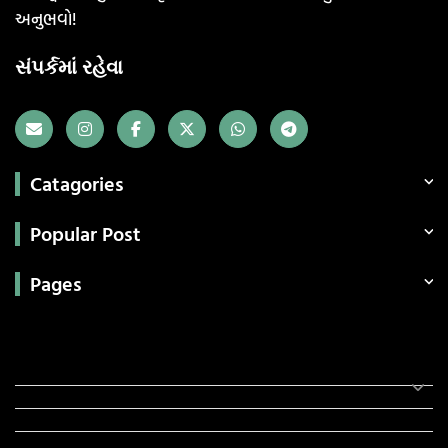
અનુભવો!
સંપર્કમાં રહેવા
Catagories
Popular Post
Pages
Categories
સરકારી માહિતી
રંગોળી
ધર્મ દર્શન
ટેકનોલોજી