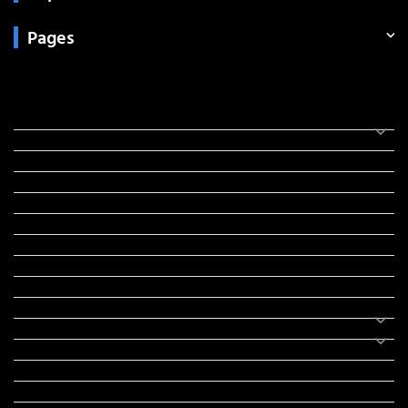
Pages
Categories
સરકારી માહિતી
રંગોળી
ધર્મ દર્શન
ટેકનોલોજી
હિસ્ટ્રી
મહાપુરુષો
સરકારી નોકરી
સુવિચારો
અભ્યાસ સામગ્રી
શિક્ષણ
વાર્તા
IPL
ટુરિઝમ
રેસિપી