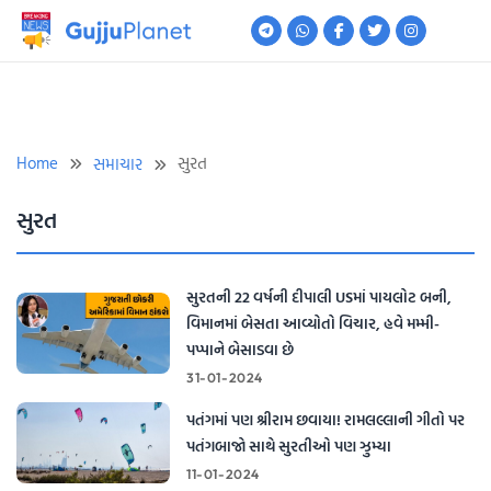
Skip
to
content
Home
સુરત
સમાચાર
સુરત
સુરતની 22 વર્ષની દીપાલી USમાં પાયલોટ બની,
વિમાનમાં બેસતા આવ્યોતો વિચાર, હવે મમ્મી-
પપ્પાને બેસાડવા છે
31-01-2024
પતંગમાં પણ શ્રીરામ છવાયા! રામલલ્લાની ગીતો પર
પતંગબાજો સાથે સુરતીઓ પણ ઝુમ્યા
11-01-2024