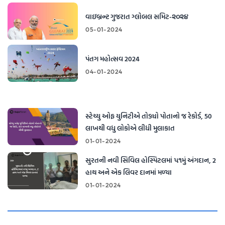
વાઇબ્રન્ટ ગુજરાત ગ્લોબલ સમિટ-૨૦૨૪
05-01-2024
પંતગ મહોત્સવ 2024
04-01-2024
સ્ટેચ્યુ ઓફ યુનિટીએ તોડ્યો પોતાનો જ રેકોર્ડ, 50
લાખથી વધુ લોકોએ લીધી મુલાકાત
01-01-2024
સુરતની નવી સિવિલ હોસ્પિટલમાં ૫૧મું અંગદાન, 2
હાથ અને એક લિવર દાનમાં મળ્યા
01-01-2024