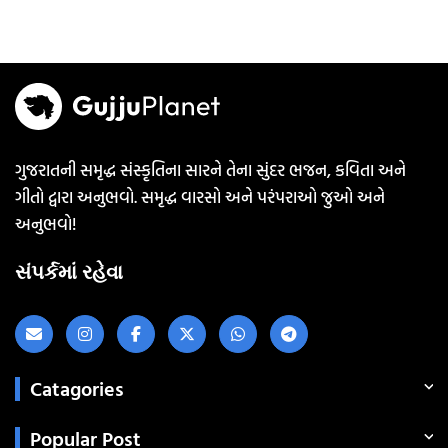
ગુજરાતની સમૃદ્ધ સંસ્કૃતિના સારને તેના સુંદર ભજન, કવિતા અને
ગીતો દ્વારા અનુભવો. સમૃદ્ધ વારસો અને પરંપરાઓ જુઓ અને
અનુભવો!
સંપર્કમાં રહેવા
Catagories
Popular Post