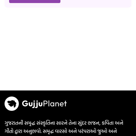
ગુજરાતની સમૃદ્ધ સંસ્કૃતિના સારને તેના સુંદર ભજન, કવિતા અને
ગીતો દ્વારા અનુભવો. સમૃદ્ધ વારસો અને પરંપરાઓ જુઓ અને