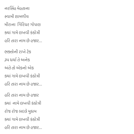
નરસિંહ મેહતાના
સ્વામી શામળીય
મીંરાના ગિરિધર ગોપાલ
ક્યાં ગામે લખવી કંકોત્રી
હરિ તારા નામ છે હજાર…
ભક્તોની રાખે ટેક
રૂપ ધર્યા તે અનેક
અંતે તો એકનો એક
ક્યાં ગામે લખવી કંકોત્રી
હરિ તારા નામ છે હજાર…
હરિ તારા નામ છે હજાર
ક્યાં નામે લખવી કંકોત્રી
રોજ રોજ બદલે મુકામ
ક્યાં ગામે લખવી કંકોત્રી
હરિ તારા નામ છે હજાર…