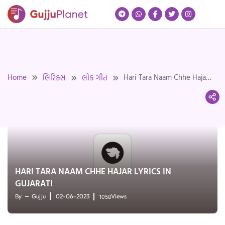
Skip
to
content
Home
Hari Tara Naam Chhe Hajar
લિરિક્સ
લોક ગીત
Lyrics in Gujarati
HARI TARA NAAM CHHE HAJAR LYRICS IN
GUJARATI
1058
By
Gujju
02-06-2023
Views