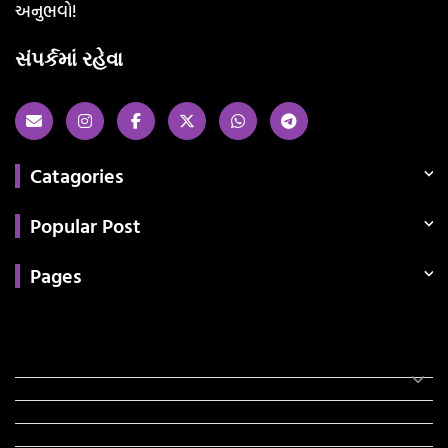
અનુભવો!
સંપર્કમાં રહેવા
Catagories
Popular Post
Pages
Categories
સરકારી માહિતી
રંગોળી
ધર્મ દર્શન
ટેકનોલોજી