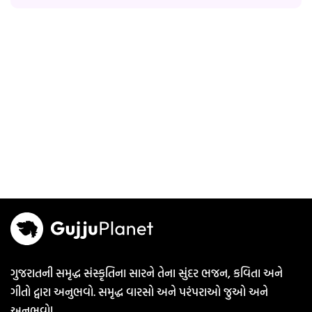
ગુજરાતની સમૃદ્ધ સંસ્કૃતિના સારને તેના સુંદર ભજન, કવિતા અને
ગીતો દ્વારા અનુભવો. સમૃદ્ધ વારસો અને પરંપરાઓ જુઓ અને
અનુભવો!