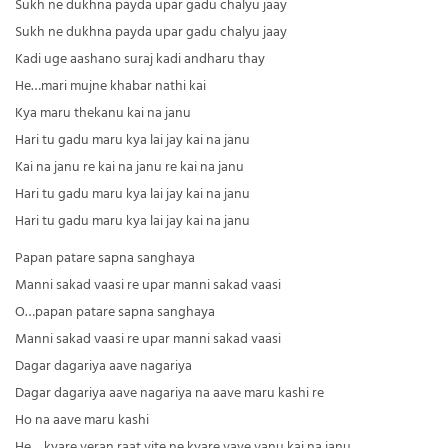
Sukh ne dukhna payda upar gadu chalyu jaay
Sukh ne dukhna payda upar gadu chalyu jaay
Kadi uge aashano suraj kadi andharu thay
He…mari mujne khabar nathi kai
Kya maru thekanu kai na janu
Hari tu gadu maru kya lai jay kai na janu
Kai na janu re kai na janu re kai na janu
Hari tu gadu maru kya lai jay kai na janu
Hari tu gadu maru kya lai jay kai na janu
Papan patare sapna sanghaya
Manni sakad vaasi re upar manni sakad vaasi
O…papan patare sapna sanghaya
Manni sakad vaasi re upar manni sakad vaasi
Dagar dagariya aave nagariya
Dagar dagariya aave nagariya na aave maru kashi re
Ho na aave maru kashi
He… kyare veran raat vite ne kyare vaye vanu kai na janu