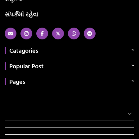
સંપર્કમાં રહેવા
Catagories
Popular Post
Pages
Categories
સરકારી માહિતી
રંગોળી
ધર્મ દર્શન
ટેકનોલોજી
હિસ્ટ્રી