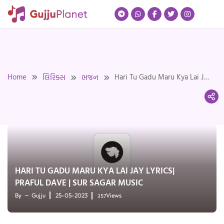
Skip
to
content
Home
Hari Tu Gadu Maru Kya Lai Jay
લિરિક્સ
ભજન
Lyrics| Praful Dave | Sur Sagar
Music
HARI TU GADU MARU KYA LAI JAY LYRICS|
PRAFUL DAVE | SUR SAGAR MUSIC
357
By
Gujju
25-05-2023
Views