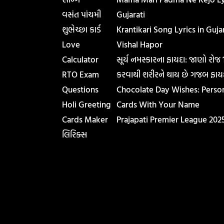
વસંત પાંચમી
Gujarati
શુભેચ્છા કાર્ડ
Krantikari Song Lyrics in Gujar
Love
Vishal Hapor
Calculator
સૂર્ય નમસ્કારના ફાયદા: જાણો રોજ
RTO Exam
કરવાથી શરીરને થાય છે ગજબ ફાય
Questions
Chocolate Day Wishes: Perso
Holi Greeting
Cards With Your Name
Cards Maker
Prajapati Premier League 202
લિરિક્સ