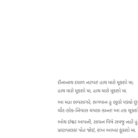
દીનાનાથ દયાળ નટવર! હાથ મારો મૂકશો મા;
હાથ મારો મૂકશો મા, હાથ મારો મૂકશો મા.
આ મહા ભવસાગરે, ભગવાન હું ભૂલો પડ્યો છું
ચૌદ-લોક-નિવાસ ચપલા-કાન્ત! આ તક ચૂકશો
ઓથ ઈશ્વર આપની, સાધન વિષે સમજુ નહી હું
પ્રાણપાલક! પોત જોઈ, શંખ આખર ફૂંકશો મા.