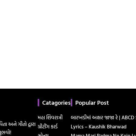
Catagories
Popular Post
મહા શિવરાત્રી
બારખડીમાં અક્ષર જાજા રે | ABCD
િતા અને ગીતો દ્વારા
ગ્રીટીંગ કાર્ડ
Lyrics – Kaushik Bharwad
ુભવો!
સોન્ગ
Mama Mari Padma Ne Kejo Lyr