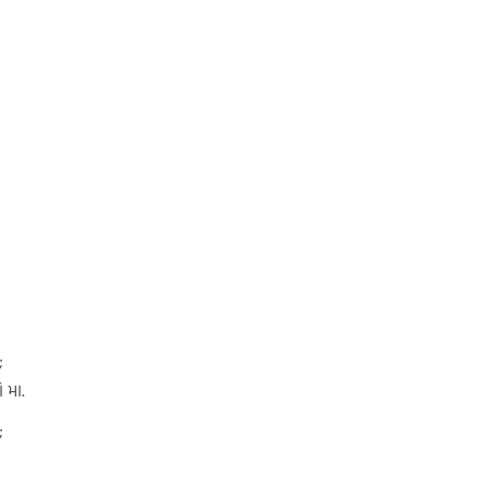
;
 મા.
;