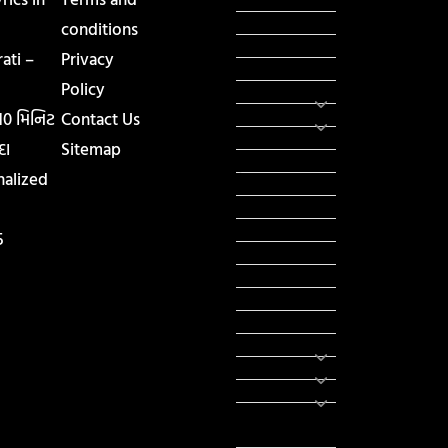
સરકારી નોકરી
conditions
સુવિચારો
ati –
Privacy
અભ્યાસ સામગ્રી
Policy
શિક્ષણ
વાર્તા
 10 મિનિટ
Contact Us
IPL
દા
Sitemap
ટુરિઝમ
nalized
રેસિપી
આરોગ્ય
લાઈફ સ્ટાઇલ
5
RTO
યોજના
રાજનીતિ
ફીફા
તહેવાર
સમાચાર
યોગા
મોટીવેશનલ
સ્ટેટ્સ