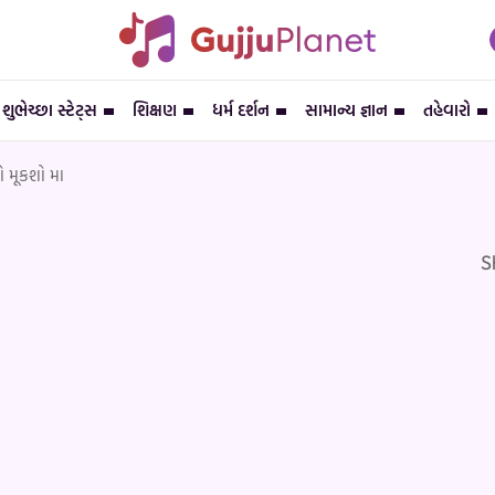
શુભેચ્છા સ્ટેટ્સ
શિક્ષણ
ધર્મ દર્શન
સામાન્ય જ્ઞાન
તહેવારો
ો મૂકશો મા
S