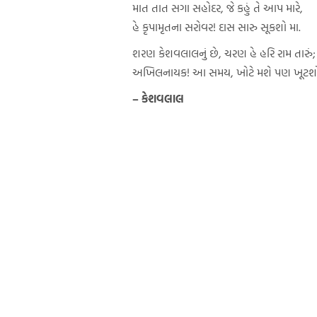
માત તાત સગા સહોદર, જે કહું તે આપ મારે,
હે કૃપામૃતના સરોવર! દાસ સારુ સૂકશો મા.
શરણ કેશવલાલનું છે, ચરણ હે હરિ રામ તારું;
અખિલનાયક! આ સમય, ખોટે મશે પણ ખૂટશો
– કેશવલાલ