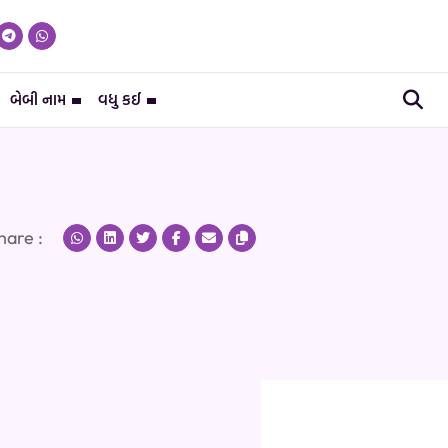
બેબી નામ
વધુ કઈ
hare :