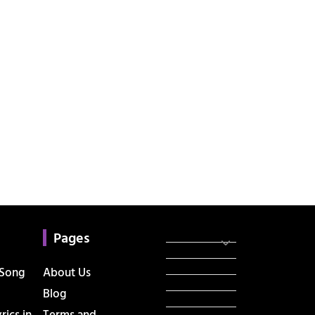
Categories
સરકારી માહિતી
Pages
રંગોળી
ધર્મ દર્શન
 Song
About Us
ટેકનોલોજી
Blog
હિસ્ટ્રી
ics in
Terms and
મહાપુરુષો