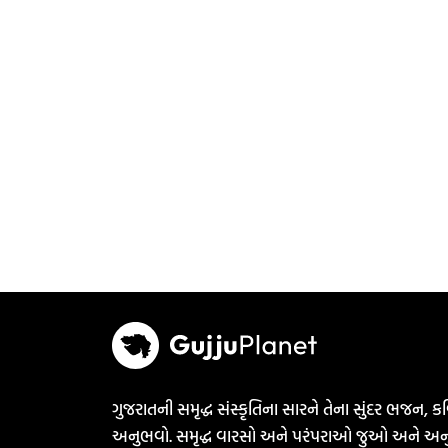
ગુજરાતની સમૃદ્ધ સંસ્કૃતિના સારને તેના સુંદર ભજન, કવ
અનુભવો. સમૃદ્ધ વારસો અને પરંપરાઓ જુઓ અને અન